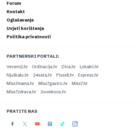
Forum
Kontakt
Oglašavanje
Uvjeti korištenja
Politika privatnosti
PARTNERSKI PORTALI:
Vecernji.hr
Ordinacija.hr
Diva.hr
Lokalni.hr
Njuškalo.hr
24sata.hr
Pixsell.hr
Express.hr
Miss7mama.hr
Miss7gastro.hr
Miss7.hr
Miss7zdrava.hr
Joomboos.hr
PRATITE NAS