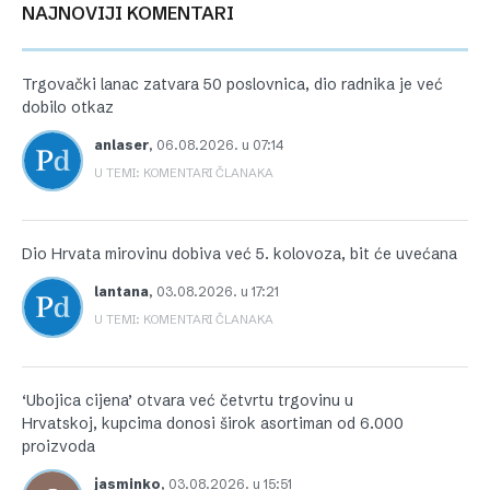
NAJNOVIJI KOMENTARI
Trgovački lanac zatvara 50 poslovnica, dio radnika je već
dobilo otkaz
anlaser
,
06.08.2026. u 07:14
U TEMI: KOMENTARI ČLANAKA
Dio Hrvata mirovinu dobiva već 5. kolovoza, bit će uvećana
lantana
,
03.08.2026. u 17:21
U TEMI: KOMENTARI ČLANAKA
‘Ubojica cijena’ otvara već četvrtu trgovinu u
Hrvatskoj, kupcima donosi širok asortiman od 6.000
proizvoda
jasminko
,
03.08.2026. u 15:51