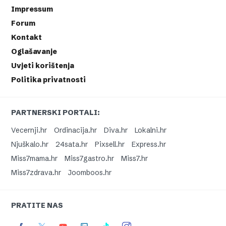
Impressum
Forum
Kontakt
Oglašavanje
Uvjeti korištenja
Politika privatnosti
PARTNERSKI PORTALI:
Vecernji.hr
Ordinacija.hr
Diva.hr
Lokalni.hr
Njuškalo.hr
24sata.hr
Pixsell.hr
Express.hr
Miss7mama.hr
Miss7gastro.hr
Miss7.hr
Miss7zdrava.hr
Joomboos.hr
PRATITE NAS