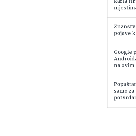
karta Hr
mjestima
Znanstve
pojave k
Google p
Androida
na ovim
Popuštan
samo za 
potvrda