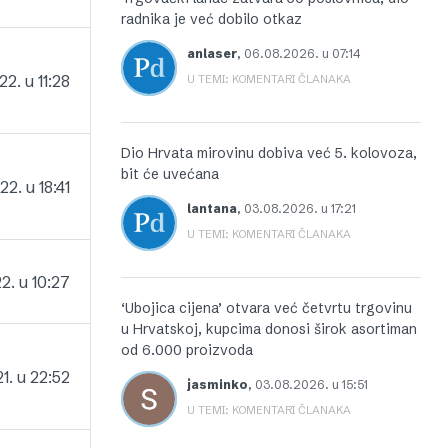
radnika je već dobilo otkaz
anlaser
,
06.08.2026. u 07:14
2. u 11:28
U TEMI: KOMENTARI ČLANAKA
Dio Hrvata mirovinu dobiva već 5. kolovoza,
bit će uvećana
2. u 18:41
lantana
,
03.08.2026. u 17:21
U TEMI: KOMENTARI ČLANAKA
2. u 10:27
‘Ubojica cijena’ otvara već četvrtu trgovinu
u Hrvatskoj, kupcima donosi širok asortiman
od 6.000 proizvoda
1. u 22:52
jasminko
,
03.08.2026. u 15:51
U TEMI: KOMENTARI ČLANAKA