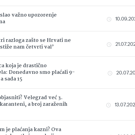
slao važno upozorenje
10.09.202
ma
ri razloga zašto se Hrvati ne
21.07.202
 stiže nam četvrti val’
a koja je drastično
la: Donedavno smo plaćali 9-
20.07.202
 a sada 15
objasniti? Velegrad već 3.
 karanteni, a broj zaraženih
13.07.202
m je plaćanja kazni? Ova