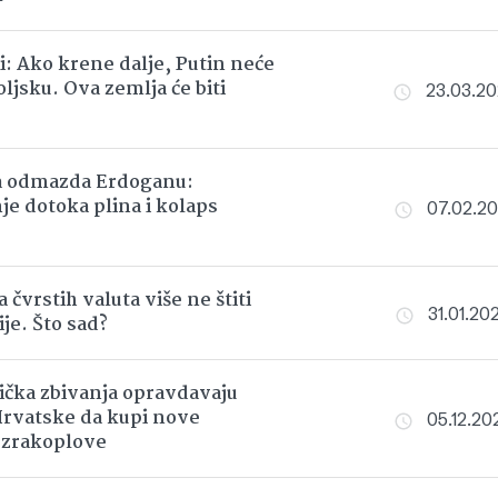
: Ako krene dalje, Putin neće
ljsku. Ova zemlja će biti
23.03.202
a odmazda Erdoganu:
je dotoka plina i kolaps
07.02.202
čvrstih valuta više ne štiti
31.01.202
ije. Što sad?
ička zbivanja opravdavaju
rvatske da kupi nove
05.12.202
 zrakoplove