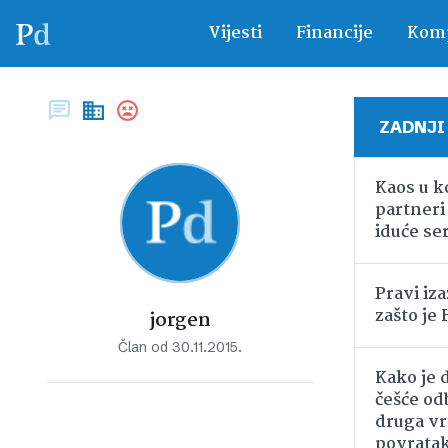
Vijesti
Financije
Komp
ZADNJI
Kaos u ko
partneri 
iduće ser
Pravi iza
zašto je
jorgen
Član od 30.11.2015.
Kako je 
češće od
druga vrs
povrata