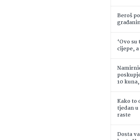
Beroš po
građani
‘Ovo su t
cijepe, a
Namirnic
poskupje
10 kuna,
Kako to 
tjedan u
raste
Dosta va