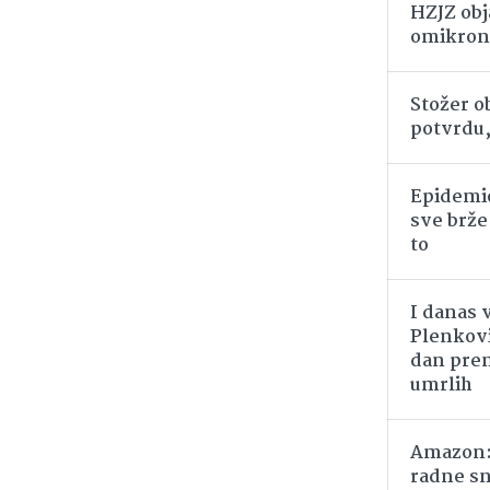
HZJZ obj
omikronu
Stožer o
potvrdu,
Epidemio
sve brže 
to
I danas 
Plenkovi
dan prem
umrlih
Amazon: 
radne sn