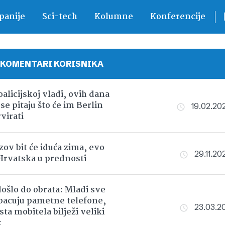
anije
Sci-tech
Kolumne
Konferencije
 KOMENTARI KORISNIKA
alicijskoj vladi, ovih dana
se pitaju što će im Berlin
19.02.202
virati
zov bit će iduća zima, evo
29.11.202
 Hrvatska u prednosti
došlo do obrata: Mladi sve
bacuju pametne telefone,
23.03.202
ta mobitela bilježi veliki
k