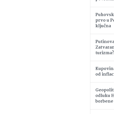
Puhovski
prvo u Po
ključna
Putinov
Zatvaran
turizma?
Kupovina 
od inflac
Geopolit
odluku H
borbene