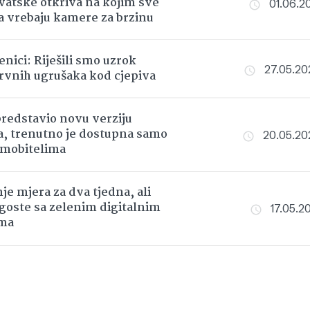
vatske otkriva na kojim sve
01.06.202
 vrebaju kamere za brzinu
nici: Riješili smo uzrok
27.05.202
rvnih ugrušaka kod cjepiva
redstavio novu verziju
, trenutno je dostupna samo
20.05.202
 mobitelima
je mjera za dva tjedna, ali
goste sa zelenim digitalnim
17.05.20
ma