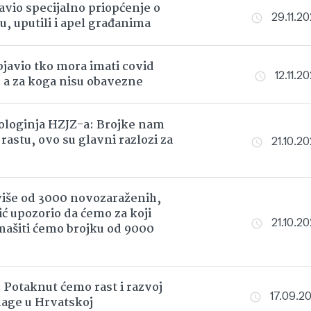
avio specijalno priopćenje o
29.11.20
, uputili i apel građanima
bjavio tko mora imati covid
12.11.20
 a za koga nisu obavezne
loginja HZJZ-a: Brojke nam
rastu, ovo su glavni razlozi za
21.10.20
više od 3000 novozaraženih,
ć upozorio da ćemo za koji
21.10.20
ašiti ćemo brojku od 9000
Potaknut ćemo rast i razvoj
17.09.202
age u Hrvatskoj