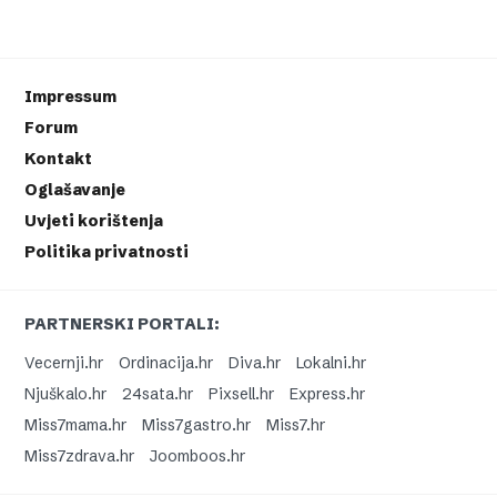
Impressum
Forum
Kontakt
Oglašavanje
Uvjeti korištenja
Politika privatnosti
PARTNERSKI PORTALI:
Vecernji.hr
Ordinacija.hr
Diva.hr
Lokalni.hr
Njuškalo.hr
24sata.hr
Pixsell.hr
Express.hr
Miss7mama.hr
Miss7gastro.hr
Miss7.hr
Miss7zdrava.hr
Joomboos.hr