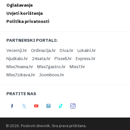
Oglašavanje
Uvjeti korištenja
Politika privatnosti
PARTNERSKI PORTALI:
Vecernji.hr
Ordinacija.hr
Diva.hr
Lokalni.hr
Njuškalo.hr
24sata.hr
Pixsell.hr
Express.hr
Miss7mama.hr
Miss7gastro.hr
Miss7.hr
Miss7zdrava.hr
Joomboos.hr
PRATITE NAS
© 2026. Poslovni dnevnik. Sva prava pridržana.