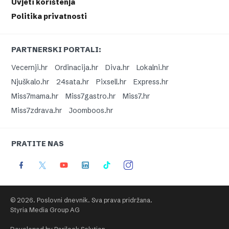
Uvjeti korištenja
Politika privatnosti
PARTNERSKI PORTALI:
Vecernji.hr
Ordinacija.hr
Diva.hr
Lokalni.hr
Njuškalo.hr
24sata.hr
Pixsell.hr
Express.hr
Miss7mama.hr
Miss7gastro.hr
Miss7.hr
Miss7zdrava.hr
Joomboos.hr
PRATITE NAS
© 2026. Poslovni dnevnik. Sva prava pridržana.
Styria Media Group AG