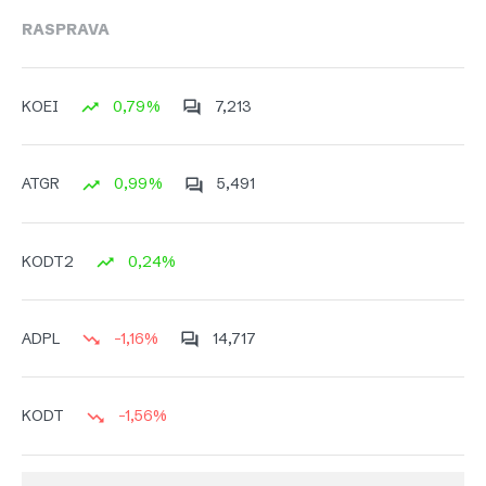
RASPRAVA
0,79%
7,213
KOEI
0,99%
5,491
ATGR
0,24%
KODT2
-1,16%
14,717
ADPL
-1,56%
KODT