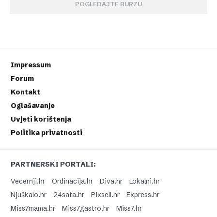
POGLEDAJTE BURZU
Impressum
Forum
Kontakt
Oglašavanje
Uvjeti korištenja
Politika privatnosti
PARTNERSKI PORTALI:
Vecernji.hr
Ordinacija.hr
Diva.hr
Lokalni.hr
Njuškalo.hr
24sata.hr
Pixsell.hr
Express.hr
Miss7mama.hr
Miss7gastro.hr
Miss7.hr