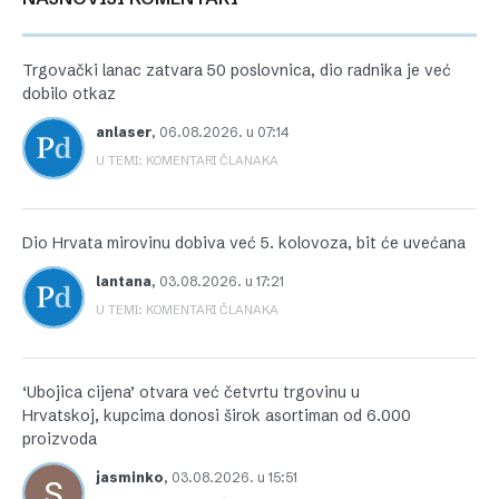
Trgovački lanac zatvara 50 poslovnica, dio radnika je već
dobilo otkaz
anlaser
,
06.08.2026. u 07:14
U TEMI: KOMENTARI ČLANAKA
Dio Hrvata mirovinu dobiva već 5. kolovoza, bit će uvećana
lantana
,
03.08.2026. u 17:21
U TEMI: KOMENTARI ČLANAKA
‘Ubojica cijena’ otvara već četvrtu trgovinu u
Hrvatskoj, kupcima donosi širok asortiman od 6.000
proizvoda
jasminko
,
03.08.2026. u 15:51