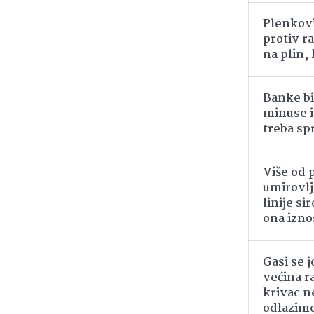
Plenkovi
protiv r
na plin,
Banke bi
minuse i
treba spr
Više od 
umirovlj
linije s
ona izno
Gasi se 
većina r
krivac n
odlazim