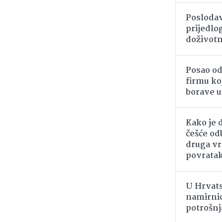
Poslodav
prijedlo
doživot
Posao od
firmu koj
borave u
Kako je 
češće od
druga vrs
povrata
U Hrvats
namirnic
potrošnj