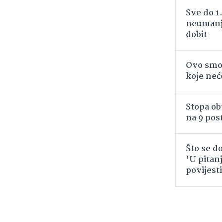
Sve do 1.
neumanje
dobit
Ovo smo
koje neć
Stopa ob
na 9 pos
Što se d
‘U pitanj
povijest