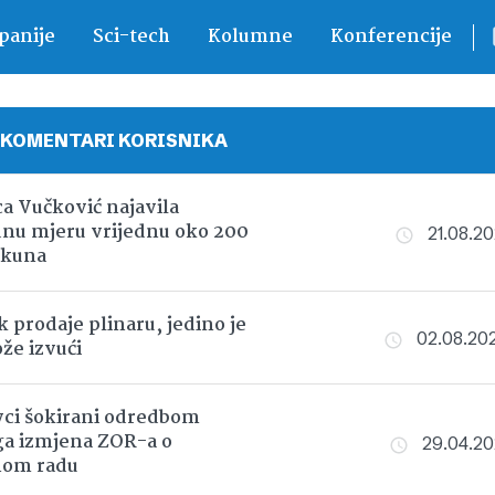
anije
Sci-tech
Kolumne
Konferencije
 KOMENTARI KORISNIKA
ca Vučković najavila
nu mjeru vrijednu oko 200
21.08.202
 kuna
k prodaje plinaru, jedino je
02.08.202
že izvući
ci šokirani odredbom
ga izmjena ZOR-a o
29.04.202
nom radu