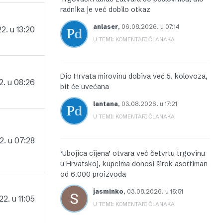
radnika je već dobilo otkaz
anlaser
,
06.08.2026. u 07:14
2. u 13:20
U TEMI: KOMENTARI ČLANAKA
Dio Hrvata mirovinu dobiva već 5. kolovoza,
. u 08:26
bit će uvećana
lantana
,
03.08.2026. u 17:21
U TEMI: KOMENTARI ČLANAKA
. u 07:28
‘Ubojica cijena’ otvara već četvrtu trgovinu
u Hrvatskoj, kupcima donosi širok asortiman
od 6.000 proizvoda
jasminko
,
03.08.2026. u 15:51
2. u 11:05
U TEMI: KOMENTARI ČLANAKA