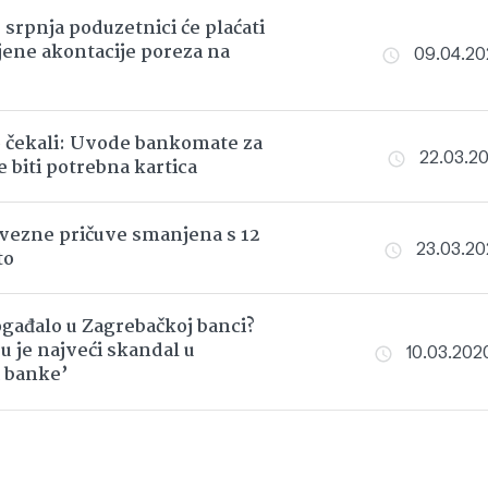
 srpnja poduzetnici će plaćati
ne akontacije poreza na
09.04.202
 čekali: Uvode bankomate za
22.03.202
e biti potrebna kartica
vezne pričuve smanjena s 12
23.03.202
to
ogađalo u Zagrebačkoj banci?
u je najveći skandal u
10.03.2020
i banke’