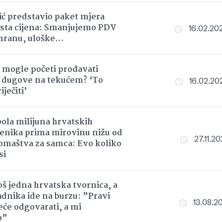
ć predstavio paket mjera
asta cijena: Smanjujemo PDV
16.02.202
 hranu, uloške…
 mogle početi prodavati
 dugove na tekućem? ‘To
16.02.202
iječiti’
pola milijuna hrvatskih
enika prima mirovinu nižu od
27.11.20
iromaštva za samca: Evo koliko
si
još jedna hrvatska tvornica, a
adnika ide na burzu: ”Pravi
13.08.20
eće odgovarati, a mi
o”