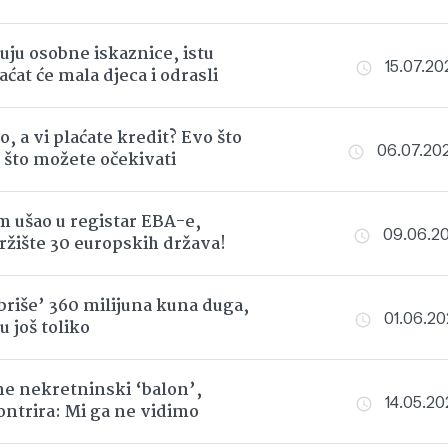
uju osobne iskaznice, istu
15.07.202
aćat će mala djeca i odrasli
o, a vi plaćate kredit? Evo što
06.07.202
i što možete očekivati
 ušao u registar EBA-e,
09.06.202
tržište 30 europskih država!
briše’ 360 milijuna kuna duga,
01.06.202
u još toliko
e nekretninski ‘balon’,
14.05.202
ontrira: Mi ga ne vidimo