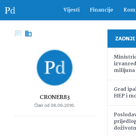
Vijesti
Financije
Komp
ZADNJI
Ministri
izvanred
milijuna
Grad ipa
HEP i mo
CRONER83
Član od 08.09.2016.
Poslodav
prijedlo
doživot