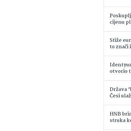
Poskuplj
cijenu pl
Stiže eur
to znači 
Identyum
otvorio 
Država ‘
Česi ulaž
HNB brin
struka k