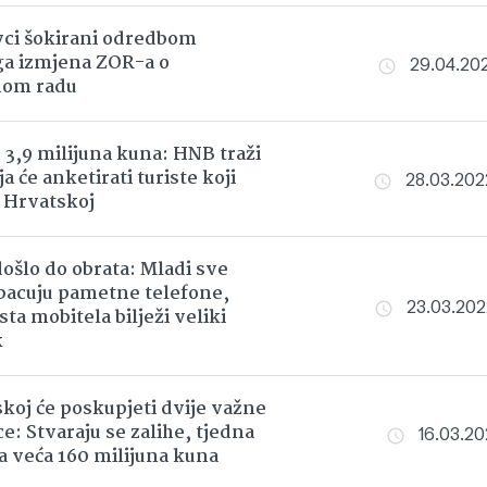
ci šokirani odredbom
ga izmjena ZOR-a o
29.04.202
nom radu
 3,9 milijuna kuna: HNB traži
a će anketirati turiste koji
28.03.2022
 Hrvatskoj
došlo do obrata: Mladi sve
bacuju pametne telefone,
23.03.2022
ta mobitela bilježi veliki
k
koj će poskupjeti dvije važne
e: Stvaraju se zalihe, tjedna
16.03.202
a veća 160 milijuna kuna