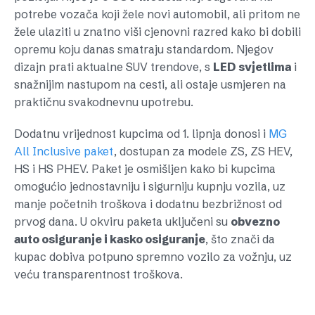
potrebe vozača koji žele novi automobil, ali pritom ne
žele ulaziti u znatno viši cjenovni razred kako bi dobili
opremu koju danas smatraju standardom. Njegov
dizajn prati aktualne SUV trendove, s
LED
svjetlima
i
snažnijim nastupom na cesti, ali ostaje usmjeren na
praktičnu svakodnevnu upotrebu.
Dodatnu vrijednost kupcima od 1. lipnja donosi i
MG
All Inclusive paket
, dostupan za modele ZS, ZS HEV,
HS i HS PHEV. Paket je osmišljen kako bi kupcima
omogućio jednostavniju i sigurniju kupnju vozila, uz
manje početnih troškova i dodatnu bezbrižnost od
prvog dana. U okviru paketa uključeni su
obvezno
auto osiguranje i kasko osiguranje
, što znači da
kupac dobiva potpuno spremno vozilo za vožnju, uz
veću transparentnost troškova.