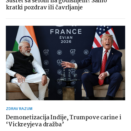
Susret sa šefom na godišnjem? Samo
kratki pozdrav ili čavrljanje
ZDRAV RAZUM
Demonetizacija Indije, Trumpove carine i
‘Vickreyjeva dražba’