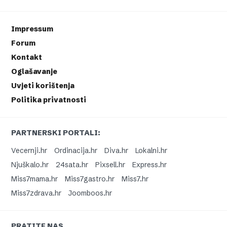
Impressum
Forum
Kontakt
Oglašavanje
Uvjeti korištenja
Politika privatnosti
PARTNERSKI PORTALI:
Vecernji.hr
Ordinacija.hr
Diva.hr
Lokalni.hr
Njuškalo.hr
24sata.hr
Pixsell.hr
Express.hr
Miss7mama.hr
Miss7gastro.hr
Miss7.hr
Miss7zdrava.hr
Joomboos.hr
PRATITE NAS