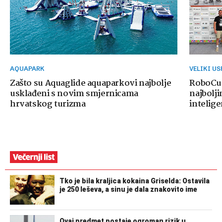
AQUAPARK
VELIKI U
Zašto su Aquaglide aquaparkovi najbolje
RoboCup
usklađeni s novim smjernicama
najbolji
hrvatskog turizma
intelige