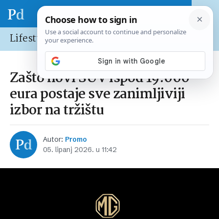
Lifestyle
Zašto novi SUV ispod 19.000
eura postaje sve zanimljiviji
izbor na tržištu
Autor:
Promo
05. lipanj 2026. u 11:42