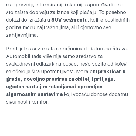
su oprezniji, informiraniji i skloniji uspoređivati ono
što zaista dobivaju za iznos koji plaćaju. To posebno
dolazi do izražaja u
SUV
segmentu
, koji je posljednjih
godina među najtraženijima, ali i cjenovno sve
zahtjevnijima.
Pred ljetnu sezonu ta se računica dodatno zaoštrava.
Automobil tada više nije samo sredstvo za
svakodnevni odlazak na posao, nego vozilo od kojeg
se očekuje šira upotrebljivost. Mora biti
praktičan u
gradu, dovoljno prostran za obitelj i prtljagu,
ugodan na duljim relacijama i opremljen
sigurnosnim sustavima
koji vozaču donose dodatnu
sigurnost i komfor.