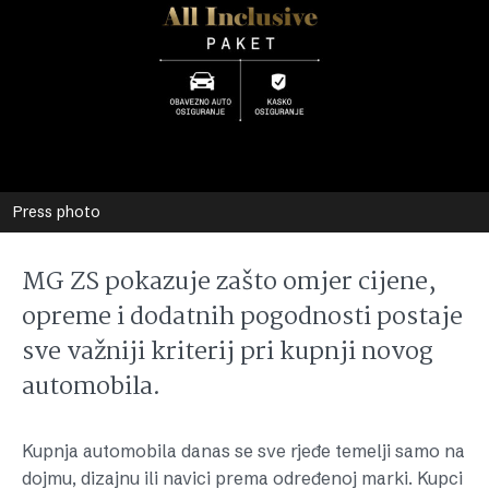
Press photo
MG ZS pokazuje zašto omjer cijene,
opreme i dodatnih pogodnosti postaje
sve važniji kriterij pri kupnji novog
automobila.
Kupnja automobila danas se sve rjeđe temelji samo na
dojmu, dizajnu ili navici prema određenoj marki. Kupci