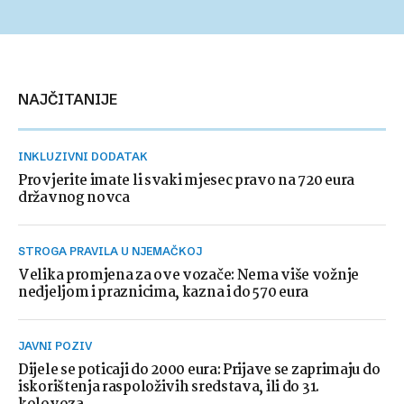
NAJČITANIJE
INKLUZIVNI DODATAK
Provjerite imate li svaki mjesec pravo na 720 eura
državnog novca
STROGA PRAVILA U NJEMAČKOJ
Velika promjena za ove vozače: Nema više vožnje
nedjeljom i praznicima, kazna i do 570 eura
JAVNI POZIV
Dijele se poticaji do 2000 eura: Prijave se zaprimaju do
iskorištenja raspoloživih sredstava, ili do 31.