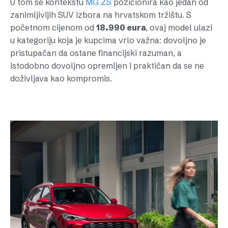
U tom se kontekstu
MG ZS
pozicionira kao jedan od
zanimljivijih SUV izbora na hrvatskom tržištu. S
početnom cijenom od
18.990 eura
, ovaj model ulazi
u kategoriju koja je kupcima vrlo važna: dovoljno je
pristupačan da ostane financijski razuman, a
istodobno dovoljno opremljen i praktičan da se ne
doživljava kao kompromis.