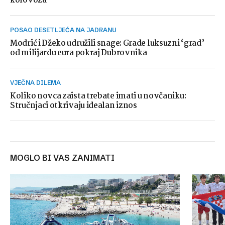
kolovoza
POSAO DESETLJEĆA NA JADRANU
Modrić i Džeko udružili snage: Grade luksuzni ‘grad’
od milijardu eura pokraj Dubrovnika
VJEČNA DILEMA
Koliko novca zaista trebate imati u novčaniku:
Stručnjaci otkrivaju idealan iznos
MOGLO BI VAS ZANIMATI