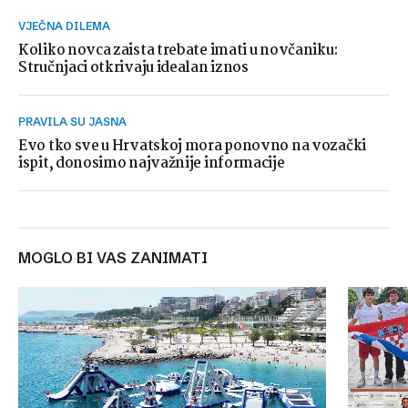
VJEČNA DILEMA
Koliko novca zaista trebate imati u novčaniku:
Stručnjaci otkrivaju idealan iznos
PRAVILA SU JASNA
Evo tko sve u Hrvatskoj mora ponovno na vozački
ispit, donosimo najvažnije informacije
MOGLO BI VAS ZANIMATI