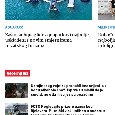
AQUAPARK
VELIKI U
Zašto su Aquaglide aquaparkovi najbolje
RoboCup
usklađeni s novim smjernicama
najbolji
hrvatskog turizma
intelige