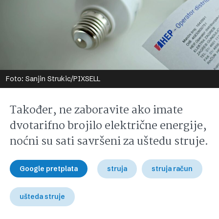
Foto: Sanjin Strukic/PIXSELL
Također, ne zaboravite ako imate
dvotarifno brojilo električne energije,
noćni su sati savršeni za uštedu struje.
Google pretplata
struja
struja račun
ušteda struje