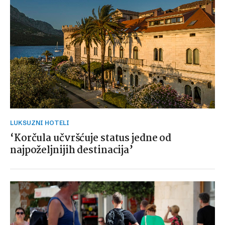
LUKSUZNI HOTELI
‘Korčula učvršćuje status jedne od
najpoželjnijih destinacija’