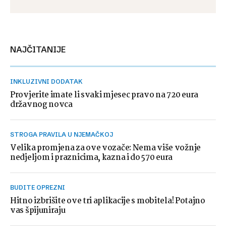
NAJČITANIJE
INKLUZIVNI DODATAK
Provjerite imate li svaki mjesec pravo na 720 eura
državnog novca
STROGA PRAVILA U NJEMAČKOJ
Velika promjena za ove vozače: Nema više vožnje
nedjeljom i praznicima, kazna i do 570 eura
BUDITE OPREZNI
Hitno izbrišite ove tri aplikacije s mobitela! Potajno
vas špijuniraju