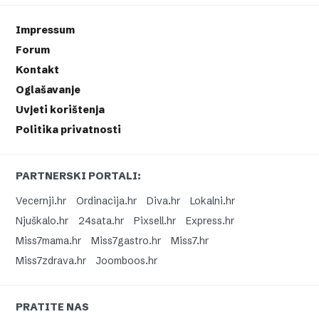
Impressum
Forum
Kontakt
Oglašavanje
Uvjeti korištenja
Politika privatnosti
PARTNERSKI PORTALI:
Vecernji.hr
Ordinacija.hr
Diva.hr
Lokalni.hr
Njuškalo.hr
24sata.hr
Pixsell.hr
Express.hr
Miss7mama.hr
Miss7gastro.hr
Miss7.hr
Miss7zdrava.hr
Joomboos.hr
PRATITE NAS