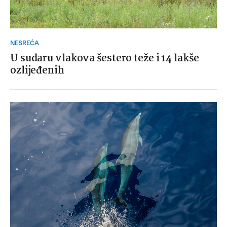
NESREĆA
U sudaru vlakova šestero teže i 14 lakše
ozlijeđenih