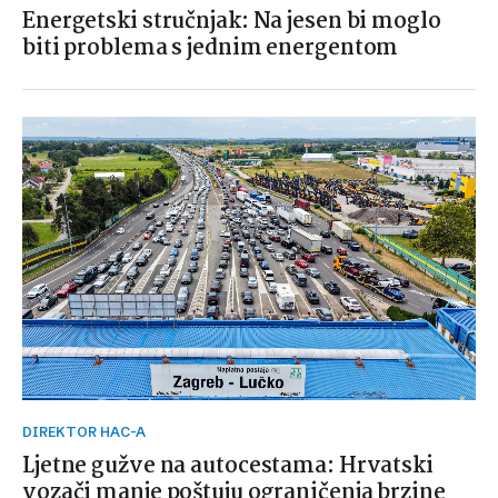
Energetski stručnjak: Na jesen bi moglo
biti problema s jednim energentom
DIREKTOR HAC-A
Ljetne gužve na autocestama: Hrvatski
vozači manje poštuju ograničenja brzine