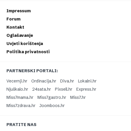
Impressum
Forum
Kontakt
Oglašavanje
Uvjeti korištenja
Politika privatnosti
PARTNERSKI PORTALI:
Vecernji.hr
Ordinacija.hr
Diva.hr
Lokalni.hr
Njuškalo.hr
24sata.hr
Pixsell.hr
Express.hr
Miss7mama.hr
Miss7gastro.hr
Miss7.hr
Miss7zdrava.hr
Joomboos.hr
PRATITE NAS