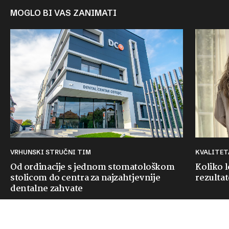
MOGLO BI VAS ZANIMATI
VRHUNSKI STRUČNI TIM
KVALITE
Od ordinacije s jednom stomatološkom
Koliko 
stolicom do centra za najzahtjevnije
rezultat
dentalne zahvate