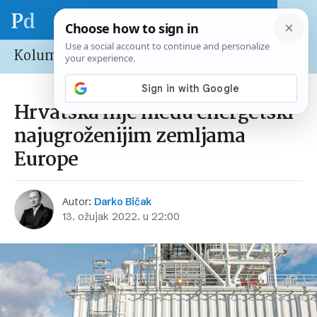
Kolumne
Hrvatska nije među energetski
najugroženijim zemljama
Europe
Autor:
Darko Bičak
13. ožujak 2022. u 22:00