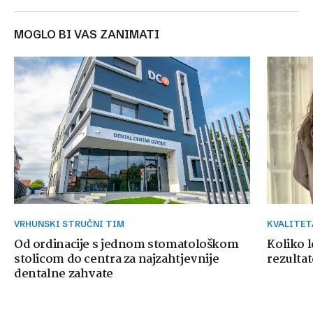
MOGLO BI VAS ZANIMATI
VRHUNSKI STRUČNI TIM
KVALITE
Od ordinacije s jednom stomatološkom
Koliko 
stolicom do centra za najzahtjevnije
rezultat
dentalne zahvate