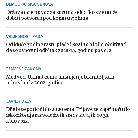
DEMOGRAFSKA OBNOVA
Država daje novac za kuću na selu: Tko sve može
dobiti potporu i pod kojim uvjetima
VRIJEDNOST RADA
Od iduće godine rastu plaće? Realno bi bilo očekivati
da se osnovni odbitak za 2027. godinu poveća
IZMJENE ZAKONA
Medved: Ukinut ćemo umanjenje braniteljskih
mirovina iz 2002. godine
JAVNI POZIV
Dijele se poticaji do 2000 eura: Prijave se zaprimaju do
iskorištenja raspoloživih sredstava, ili do 31.
kolovoza