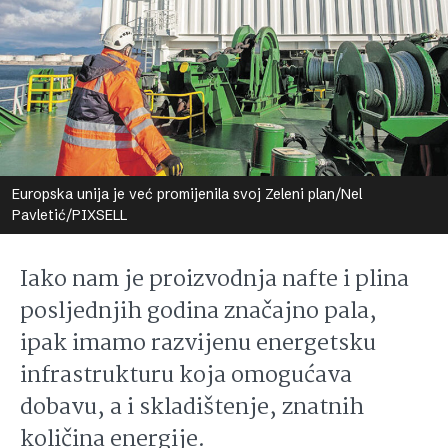
Europska unija je već promijenila svoj Zeleni plan/Nel
Pavletić/PIXSELL
Iako nam je proizvodnja nafte i plina
posljednjih godina značajno pala,
ipak imamo razvijenu energetsku
infrastrukturu koja omogućava
dobavu, a i skladištenje, znatnih
količina energije.