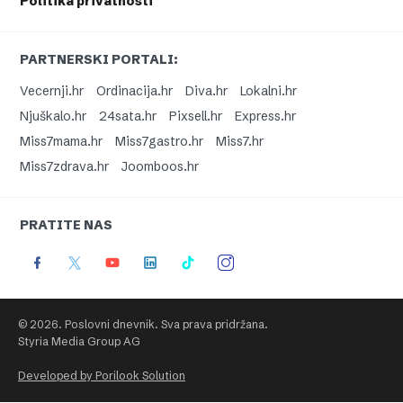
Politika privatnosti
PARTNERSKI PORTALI:
Vecernji.hr
Ordinacija.hr
Diva.hr
Lokalni.hr
Njuškalo.hr
24sata.hr
Pixsell.hr
Express.hr
Miss7mama.hr
Miss7gastro.hr
Miss7.hr
Miss7zdrava.hr
Joomboos.hr
PRATITE NAS
© 2026. Poslovni dnevnik. Sva prava pridržana.
Styria Media Group AG
Developed by Porilook Solution