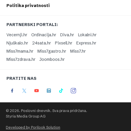
Politika privatnosti
PARTNERSKI PORTALI:
Vecernji.hr
Ordinacija.hr
Diva.hr
Lokalni.hr
Njuškalo.hr
24sata.hr
Pixsell.hr
Express.hr
Miss7mama.hr
Miss7gastro.hr
Miss7.hr
Miss7zdrava.hr
Joomboos.hr
PRATITE NAS
© 2026. Poslovni dnevnik. Sva prava pridržana.
Styria Media Group AG
Developed by Porilook Solution