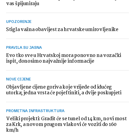
vas špijuniraju
UPOZORENJE
Stigla važna obavijest za hrvatske umirovljenike
PRAVILA SU JASNA
Evo tko sve u Hrvatskoj mora ponovno na vozački
ispit, donosimo najvažnije informacije
NOVE CIJENE
Objavljene cijene goriva koje vrijede od idućeg
utorka; jedna vrsta će pojeftiniti, a dvije poskupjeti
PROMETNA INFRASTRUKTURA
Veliki projekti: Gradit će se tunel od 14 km, novi most
za Krk, a novom prugom vlakovi će voziti do 160
km/h