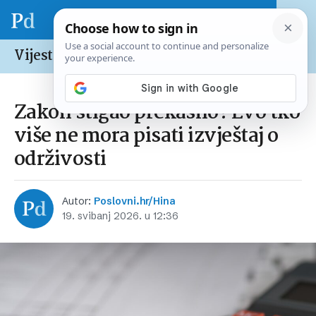
Vijesti /
Hrvatska
Zakon stigao prekasno? Evo tko
više ne mora pisati izvještaj o
održivosti
Autor:
Poslovni.hr/Hina
19. svibanj 2026. u 12:36