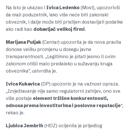
Na isto je ukazao i
Ivica Ledenko
(Most), upozorivši
da mali poduzetnik, iako više neće biti zakonski
obveznik, i dalje može biti prisiljen dostavljati podatke
ako radi kao
dobavljač velikoj firmi
.
Marijana Puljak
(Centar) upozorila je da nova pravila
donose veliku promjenu u dosegu javne
transparentnosti. „Legitimno je pitati jesmo li ovim
zakonom otišli malo predaleko u sužavanju kruga
obveznika”, ustvrdila je.
Ivica Kukavica
(DP) upozorio je na važnost opreza.
„Izvještavanje nije samo regulatorni zahtjev, ono sve
više postaje
element tržišne konkurentnosti,
odnosa prema investitorima i poslovne reputacije
“,
rekao je.
Ljubica Jembrih
(HDZ) ocijenila je prijedlog