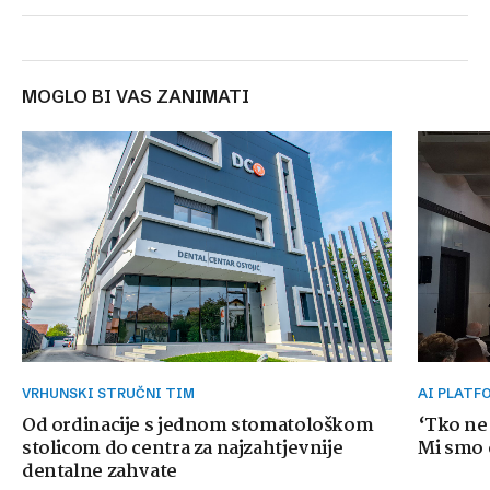
MOGLO BI VAS ZANIMATI
VRHUNSKI STRUČNI TIM
AI PLAT
Od ordinacije s jednom stomatološkom
‘Tko ne
stolicom do centra za najzahtjevnije
Mi smo o
dentalne zahvate