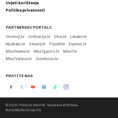
Uvjeti korištenja
Politika privatnosti
PARTNERSKI PORTALI:
Vecernji.hr
Ordinacija.hr
Diva.hr
Lokalni.hr
Njuškalo.hr
24sata.hr
Pixsell.hr
Express.hr
Miss7mama.hr
Miss7gastro.hr
Miss7.hr
Miss7zdrava.hr
Joomboos.hr
PRATITE NAS
© 2026. Poslovni dnevnik. Sva prava pridržana.
Styria Media Group AG