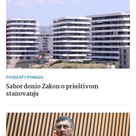
POVEĆATI PONUDU
Sabor donio Zakon o priuštivom
stanovanju