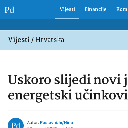
Vijesti
Financije
Komp
Vijesti /
Hrvatska
Uskoro slijedi novi 
energetski učinkovi
Autor:
Poslovni.hr/Hina