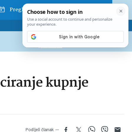
Pregled dana
Pretplatite se na Poslovni
Već od
10 EUR
mjesečno
nciranje kupnje
Podijeli članak —