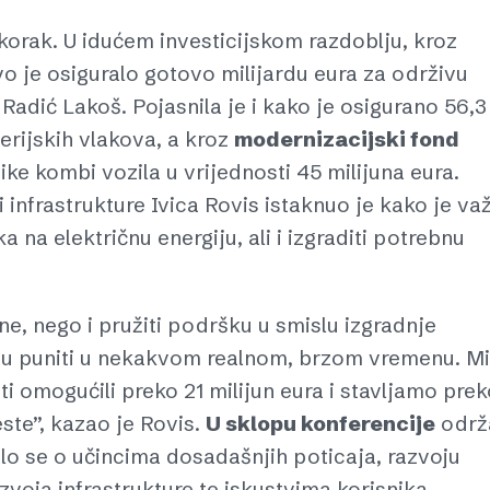
skorak. U idućem investicijskom razdoblju, kroz
tvo je osiguralo gotovo milijardu eura za održivu
 Radić Lakoš. Pojasnila je i kako je osigurano 56,3
erijskih vlakova, a kroz
modernizacijski fond
nike kombi vozila u vrijednosti 45 milijuna eura.
 infrastrukture Ivica Rovis istaknuo je kako je va
 na električnu energiju, ali i izgraditi potrebnu
ne, nego i pružiti podršku u smislu izgradnje
ogu puniti u nekakvom realnom, brzom vremenu. Mi
 omogućili preko 21 milijun eura i stavljamo prek
ste”, kazao je Rovis.
U sklopu konferencije
održ
alo se o učincima dosadašnjih poticaja, razvoju
azvoja infrastrukture te iskustvima korisnika