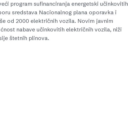
eći program sufinanciranja energetski učinkovitih
tporu sredstava Nacionalnog plana oporavka i
iše od 2000 električnih vozila. Novim javnim
nost nabave učinkovitih električnih vozila, niži
ije štetnih plinova.