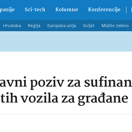
anije
Sci-tech
Kolumne
Konferencije
Hrvatska
Regija
Europska unija
Svijet
Mislite zeleno
javni poziv za sufina
tih vozila za građane