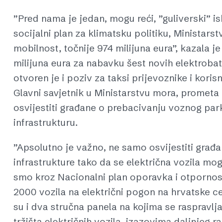
”Pred nama je jedan, mogu reći, ”guliverski” i
socijalni plan za klimatsku politiku, Ministars
mobilnost, točnije 974 milijuna eura”, kazala je
milijuna eura za nabavku šest novih elektrobat
otvoren je i poziv za taksi prijevoznike i koris
Glavni savjetnik u Ministarstvu mora, prometa i
osvijestiti građane o prebacivanju voznog parka
infrastrukturu.
”Apsolutno je važno, ne samo osvijestiti građa
infrastrukture tako da se električna vozila m
smo kroz Nacionalni plan oporavka i otpornosti
2000 vozila na električni pogon na hrvatske ce
su i dva stručna panela na kojima se raspravlj
tržišta električnih vozila, izazovima daljnjeg r