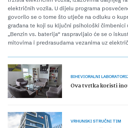
električnih vozila. U dijelu programa posveće
govorilo se o tome što utječe na odluku o kupn
građana te koji su ključni psihološki čimbenic
„Benzin vs. baterija“ raspravljalo će se o isk
mitovima i predrasudama vezanima uz električ
BIHEVIORALNI LABORATORI
Ova tvrtka koristi ino
VRHUNSKI STRUČNI TIM