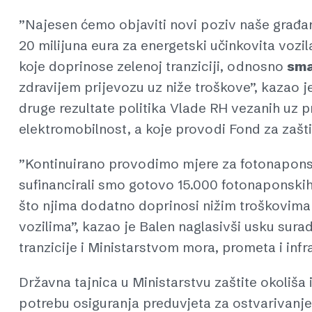
”Najesen ćemo objaviti novi poziv naše građan
20 milijuna eura za energetski učinkovita vozila
koje doprinose zelenoj tranziciji, odnosno
sma
zdravijem prijevozu uz niže troškove”, kazao j
druge rezultate politika Vlade RH vezanih uz p
elektromobilnost, a koje provodi Fond za zašti
”Kontinuirano provodimo mjere za fotonaponsk
sufinancirali smo gotovo 15.000 fotonaponski
što njima dodatno doprinosi nižim troškovima 
vozilima”, kazao je Balen naglasivši usku surad
tranzicije i Ministarstvom mora, prometa i infr
Državna tajnica u Ministarstvu zaštite okoliša 
potrebu osiguranja preduvjeta za ostvarivanje