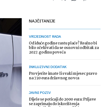
NAJČITANIJE
VRIJEDNOST RADA
Od iduće godine rastu plaće? Realno bi
bilo očekivati da se osnovni odbitak za
2027. godinu poveća
INKLUZIVNI DODATAK
Provjerite imate li svaki mjesec pravo
na 720 eura državnog novca
JAVNI POZIV
Dijele se poticaji do 2000 eura: Prijave
se zaprimaju do iskorištenja