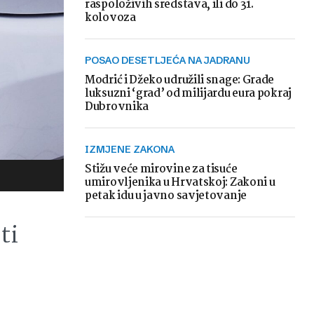
raspoloživih sredstava, ili do 31.
kolovoza
POSAO DESETLJEĆA NA JADRANU
Modrić i Džeko udružili snage: Grade
luksuzni ‘grad’ od milijardu eura pokraj
Dubrovnika
IZMJENE ZAKONA
Stižu veće mirovine za tisuće
umirovljenika u Hrvatskoj: Zakoni u
petak idu u javno savjetovanje
ti