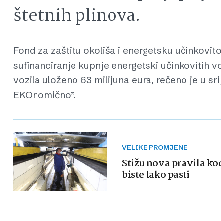
štetnih plinova.
Fond za zaštitu okoliša i energetsku učinkovit
sufinanciranje kupnje energetski učinkovitih vo
vozila uloženo 63 milijuna eura, rečeno je u sr
EKOnomično”.
VELIKE PROMJENE
Stižu nova pravila ko
biste lako pasti