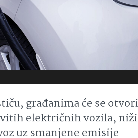
iču, građanima će se otvori
tih električnih vozila, niži
evoz uz smanjene emisije