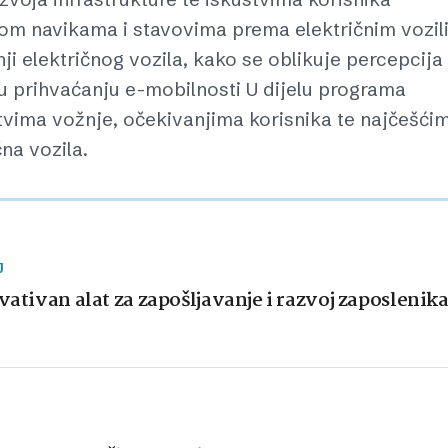
nom navikama i stavovima prema električnim vozi
ji električnog vozila, kako se oblikuje percepcija
i u prihvaćanju e-mobilnosti U dijelu programa
ustvima vožnje, očekivanjima korisnika te najčešći
na vozila.
J
vativan alat za zapošljavanje i razvoj zaposlenik