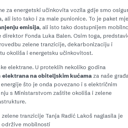
e za energetski učinkovita vozila gdje smo osigur
, ali isto tako i za male punionice. To je paket mj
njenju emisija
, ali isto tako dostupnijem mobiln
e direktor Fonda Luka Balen. Osim toga, predstavi
rovedbu zelene tranzicije, dekarbonizaciju i
tu okoliša i energetsku učinkovitost.
e elektrane. U proteklih nekoliko godina
h
elektrana na obiteljskim kućama
za naše građ
energije što je onda povezano i s električnim
nju s Ministarstvom zaštite okoliša i zelene
astrukture.
i zelene tranzicije Tanja Radić Lakoš naglasila je
 održive mobilnosti