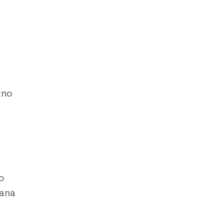
žno
o
ana