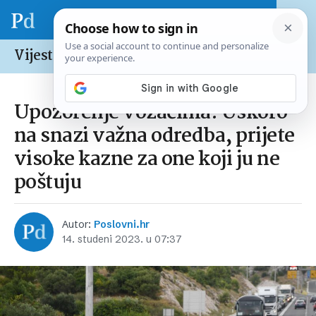
Vijesti /
Hrvatska
Upozorenje vozačima: Uskoro
na snazi važna odredba, prijete
visoke kazne za one koji ju ne
poštuju
Autor:
Poslovni.hr
14. studeni 2023. u 07:37