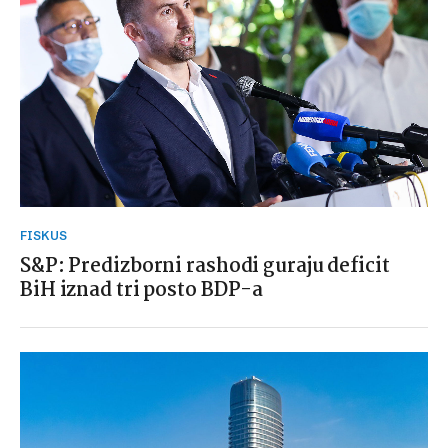
FISKUS
S&P: Predizborni rashodi guraju deficit
BiH iznad tri posto BDP-a