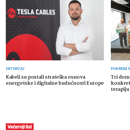
INTERVJU
POKRENI
Kabeli su postali strateška osnova
Tri dom
energetske i digitalne budućnosti Europe
konkretn
terapiju