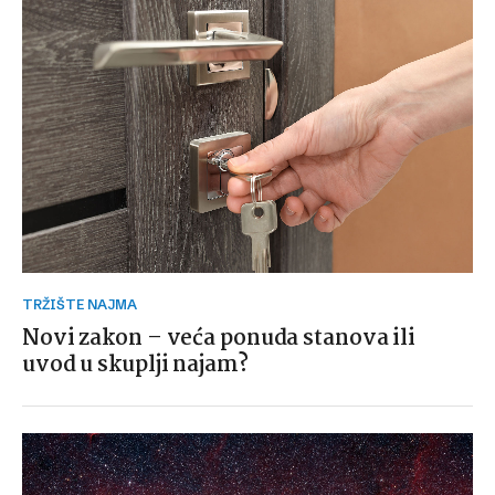
TRŽIŠTE NAJMA
Novi zakon – veća ponuda stanova ili
uvod u skuplji najam?