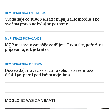
DEMOGRAFSKA INJEKCIJA
Vlada daje do 15.000 eura za kupnju automobila: Tko
sve ima pravo na izdašnu potporu?
MUP TRAŽI POJAČANJE
MUP masovno zapošljava diljem Hrvatske, požurite s
prijavama, rok je kratak
DEMOGRAFSKA OBNOVA
Država daje novac za kuću na selu: Tko sve može
dobiti potporu i pod kojim uvjetima
MOGLO BI VAS ZANIMATI