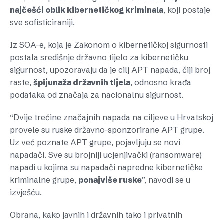
najčešći oblik kibernetičkog kriminala
, koji postaje
sve sofisticiraniji.
Iz SOA-e, koja je Zakonom o kibernetičkoj sigurnosti
postala središnje državno tijelo za kibernetičku
sigurnost, upozoravaju da je cilj APT napada, čiji broj
raste,
špijunaža državnih tijela
, odnosno krađa
podataka od značaja za nacionalnu sigurnost.
“Dvije trećine značajnih napada na ciljeve u Hrvatskoj
provele su ruske državno-sponzorirane APT grupe.
Uz već poznate APT grupe, pojavljuju se novi
napadači. Sve su brojniji ucjenjivački (ransomware)
napadi u kojima su napadači napredne kibernetičke
kriminalne grupe,
ponajviše ruske
”, navodi se u
izvješću.
Obrana, kako javnih i državnih tako i privatnih