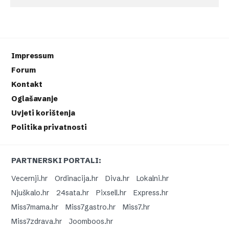
Impressum
Forum
Kontakt
Oglašavanje
Uvjeti korištenja
Politika privatnosti
PARTNERSKI PORTALI:
Vecernji.hr
Ordinacija.hr
Diva.hr
Lokalni.hr
Njuškalo.hr
24sata.hr
Pixsell.hr
Express.hr
Miss7mama.hr
Miss7gastro.hr
Miss7.hr
Miss7zdrava.hr
Joomboos.hr