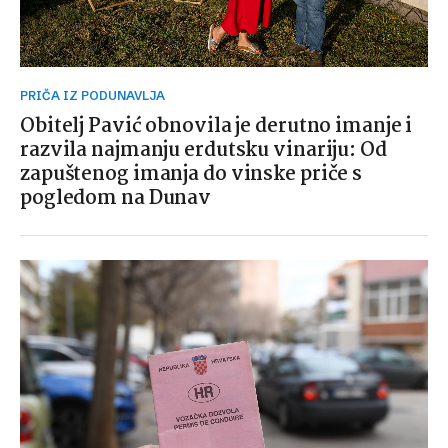
PRIČA IZ PODUNAVLJA
Obitelj Pavić obnovila je derutno imanje i
razvila najmanju erdutsku vinariju: Od
zapuštenog imanja do vinske priče s
pogledom na Dunav