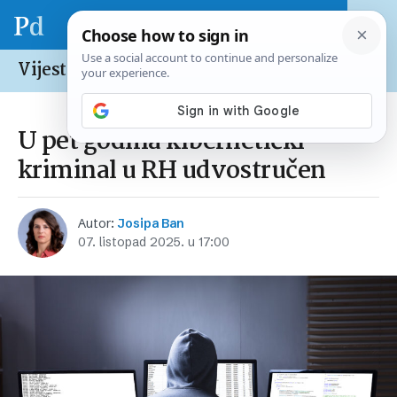
Vijesti /
Hrvatska
U pet godina kibernetički
kriminal u RH udvostručen
Autor:
Josipa Ban
07. listopad 2025. u 17:00