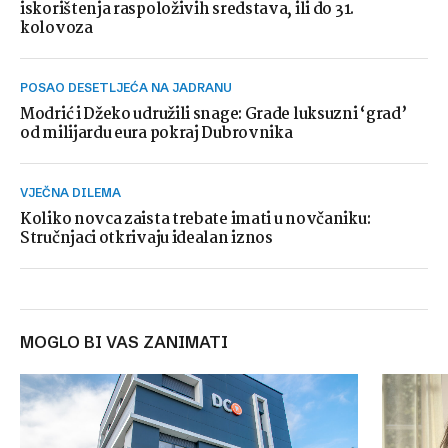
iskorištenja raspoloživih sredstava, ili do 31.
kolovoza
POSAO DESETLJEĆA NA JADRANU
Modrić i Džeko udružili snage: Grade luksuzni ‘grad’
od milijardu eura pokraj Dubrovnika
VJEČNA DILEMA
Koliko novca zaista trebate imati u novčaniku:
Stručnjaci otkrivaju idealan iznos
MOGLO BI VAS ZANIMATI