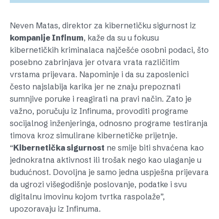
Neven Matas, direktor za kibernetičku sigurnost iz
kompanije Infinum
, kaže da su u fokusu
kibernetičkih kriminalaca najčešće osobni podaci, što
posebno zabrinjava jer otvara vrata različitim
vrstama prijevara. Napominje i da su zaposlenici
često najslabija karika jer ne znaju prepoznati
sumnjive poruke i reagirati na pravi način. Zato je
važno, poručuju iz Infinuma, provoditi programe
socijalnog inženjeringa, odnosno programe testiranja
timova kroz simulirane kibernetičke prijetnje.
“
Kibernetička sigurnost
ne smije biti shvaćena kao
jednokratna aktivnost ili trošak nego kao ulaganje u
budućnost. Dovoljna je samo jedna uspješna prijevara
da ugrozi višegodišnje poslovanje, podatke i svu
digitalnu imovinu kojom tvrtka raspolaže”,
upozoravaju iz Infinuma.