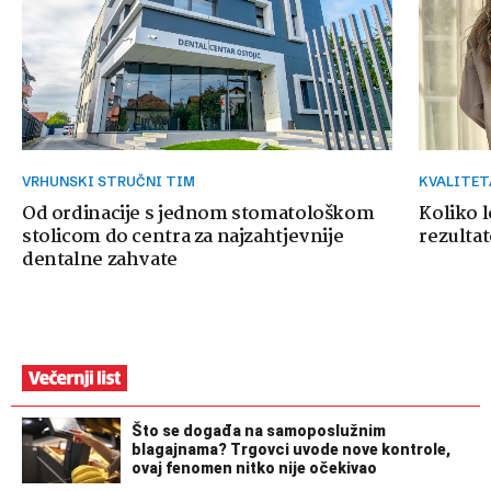
VRHUNSKI STRUČNI TIM
KVALITE
Od ordinacije s jednom stomatološkom
Koliko 
stolicom do centra za najzahtjevnije
rezultat
dentalne zahvate