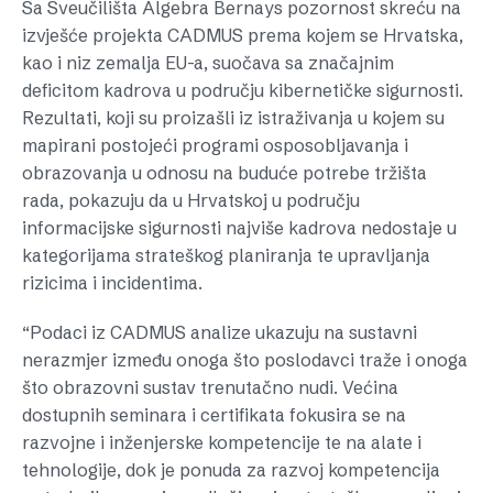
Sa Sveučilišta Algebra Bernays pozornost skreću na
izvješće projekta CADMUS prema kojem se Hrvatska,
kao i niz zemalja EU-a, suočava sa značajnim
deficitom kadrova u području kibernetičke sigurnosti.
Rezultati, koji su proizašli iz istraživanja u kojem su
mapirani postojeći programi osposobljavanja i
obrazovanja u odnosu na buduće potrebe tržišta
rada, pokazuju da u Hrvatskoj u području
informacijske sigurnosti najviše kadrova nedostaje u
kategorijama strateškog planiranja te upravljanja
rizicima i incidentima.
“Podaci iz CADMUS analize ukazuju na sustavni
nerazmjer između onoga što poslodavci traže i onoga
što obrazovni sustav trenutačno nudi. Većina
dostupnih seminara i certifikata fokusira se na
razvojne i inženjerske kompetencije te na alate i
tehnologije, dok je ponuda za razvoj kompetencija