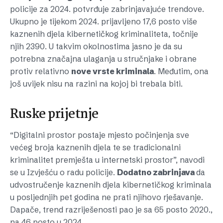
policije za 2024. potvrđuje zabrinjavajuće trendove.
Ukupno je tijekom 2024. prijavljeno 17,6 posto više
kaznenih djela kibernetičkog kriminaliteta, točnije
njih 2390. U takvim okolnostima jasno je da su
potrebna značajna ulaganja u stručnjake i obrane
protiv relativno
nove vrste kriminala
. Međutim, ona
još uvijek nisu na razini na kojoj bi trebala biti.
Ruske prijetnje
“Digitalni prostor postaje mjesto počinjenja sve
većeg broja kaznenih djela te se tradicionalni
kriminalitet premješta u internetski prostor”, navodi
se u Izvješću o radu policije.
Dodatno zabrinjava
da
udvostručenje kaznenih djela kibernetičkog kriminala
u posljednjih pet godina ne prati njihovo rješavanje.
Dapače, trend razriješenosti pao je sa 65 posto 2020.,
na 46 posto u 2024.