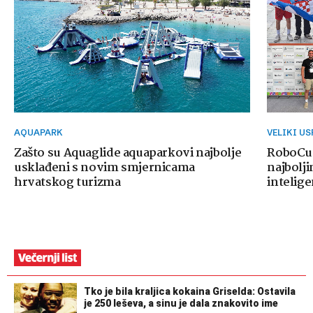
AQUAPARK
VELIKI U
Zašto su Aquaglide aquaparkovi najbolje
RoboCup
usklađeni s novim smjernicama
najbolji
hrvatskog turizma
intelige