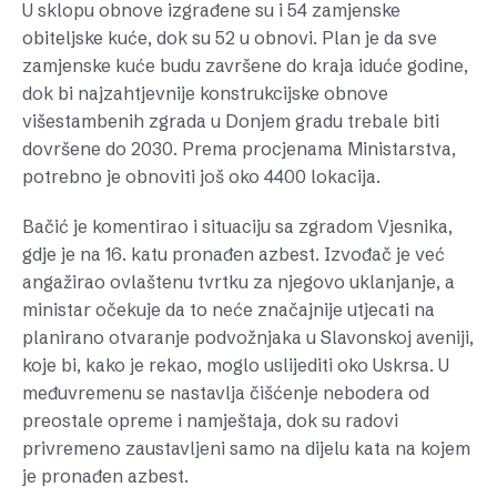
U sklopu obnove izgrađene su i 54 zamjenske
obiteljske kuće, dok su 52 u obnovi. Plan je da sve
zamjenske kuće budu završene do kraja iduće godine,
dok bi najzahtjevnije konstrukcijske obnove
višestambenih zgrada u Donjem gradu trebale biti
dovršene do 2030. Prema procjenama Ministarstva,
potrebno je obnoviti još oko 4400 lokacija.
Bačić je komentirao i situaciju sa zgradom Vjesnika,
gdje je na 16. katu pronađen azbest. Izvođač je već
angažirao ovlaštenu tvrtku za njegovo uklanjanje, a
ministar očekuje da to neće značajnije utjecati na
planirano otvaranje podvožnjaka u Slavonskoj aveniji,
koje bi, kako je rekao, moglo uslijediti oko Uskrsa. U
međuvremenu se nastavlja čišćenje nebodera od
preostale opreme i namještaja, dok su radovi
privremeno zaustavljeni samo na dijelu kata na kojem
je pronađen azbest.