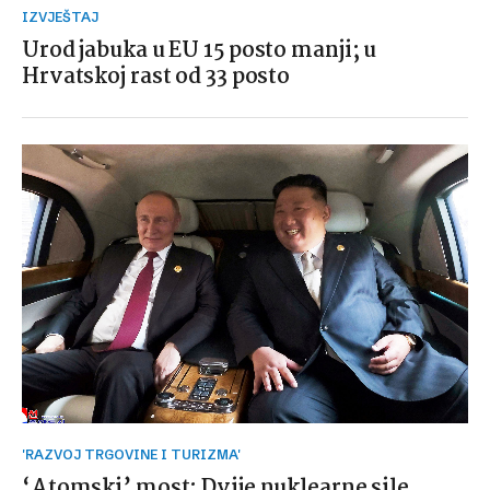
IZVJEŠTAJ
Urod jabuka u EU 15 posto manji; u
Hrvatskoj rast od 33 posto
'RAZVOJ TRGOVINE I TURIZMA'
‘Atomski’ most: Dvije nuklearne sile