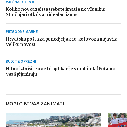
VJEČNA DILEMA
Koliko novca zaista trebate imati u novčaniku:
Stručnjaci otkrivaju idealan iznos
PRIGODNE MARKE
Hrvatska pošta za ponedjeljak 10. kolovoza najavila
veliku novost
BUDITE OPREZNI
Hitno izbrišite ove tri aplikacije s mobitela! Potajno
vas špijuniraju
MOGLO BI VAS ZANIMATI