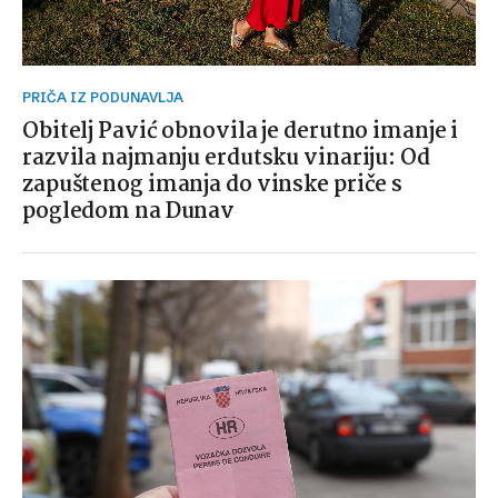
PRIČA IZ PODUNAVLJA
Obitelj Pavić obnovila je derutno imanje i
razvila najmanju erdutsku vinariju: Od
zapuštenog imanja do vinske priče s
pogledom na Dunav