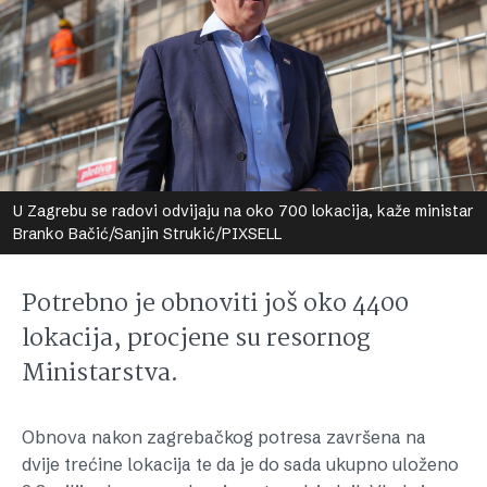
U Zagrebu se radovi odvijaju na oko 700 lokacija, kaže ministar
Branko Bačić/Sanjin Strukić/PIXSELL
Potrebno je obnoviti još oko 4400
lokacija, procjene su resornog
Ministarstva.
Obnova nakon zagrebačkog potresa završena na
dvije trećine lokacija te da je do sada ukupno uloženo