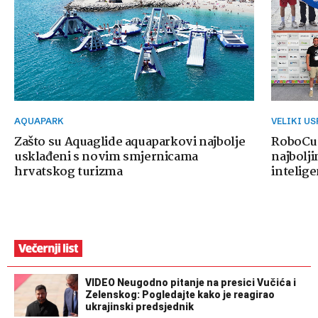
AQUAPARK
VELIKI U
Zašto su Aquaglide aquaparkovi najbolje
RoboCup
usklađeni s novim smjernicama
najbolji
hrvatskog turizma
intelige