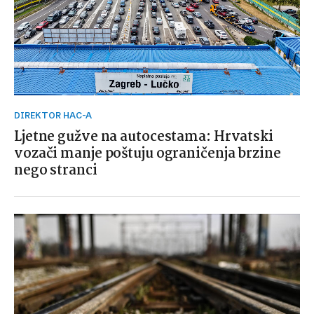
DIREKTOR HAC-A
Ljetne gužve na autocestama: Hrvatski
vozači manje poštuju ograničenja brzine
nego stranci