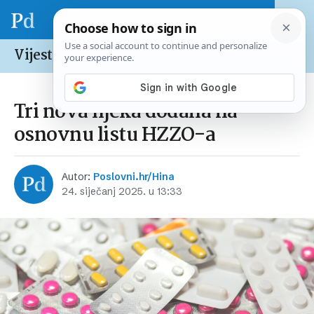
Vijesti /
Hrvatska
Tri nova lijeka dodana na
osnovnu listu HZZO-a
Autor:
Poslovni.hr/Hina
24. siječanj 2025. u 13:33