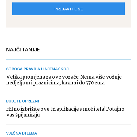
PRIJAVITE SE
NAJČITANIJE
STROGA PRAVILA U NJEMAČKOJ
Velika promjena za ove vozače: Nema više vožnje
nedjeljom i praznicima, kazna i do 570 eura
BUDITE OPREZNI
Hitno izbrišite ove tri aplikacije s mobitela! Potajno
vas špijuniraju
VJEČNA DILEMA