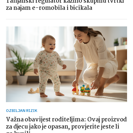
Talijanski regulator kaznio skupinu tvrtki
za najam e-romobila i bicikala
OZBILJAN RIZIK
Važna obavijest roditeljima: Ovaj proizvod
za djecu jako je opasan, provjerite jeste li