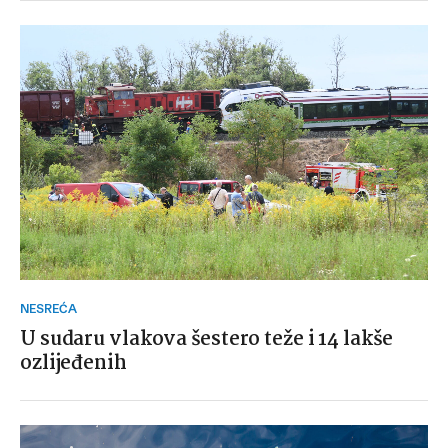
NESREĆA
U sudaru vlakova šestero teže i 14 lakše
ozlijeđenih