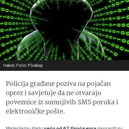
Haker. Foto: Pixabay
Policija građane poziva na pojačan
oprez i savjetuje da ne otvaraju
poveznice iz sumnjivih SMS poruka i
elektroničke pošte.
Materijalnu štetu
veću od 67 tisuća eura
napravili su