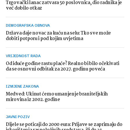
Trgovački lanac zatvara 50 poslovnica, dio radnika je
već dobilo otkaz
DEMOGRAFSKA OBNOVA
Država daje novac za kuću na selu: Tko sve može
dobiti potporu i pod kojim uvjetima
VRIJEDNOST RADA
Od iduće godine rastu plaće? Realno bi bilo očekivati
da se osnovni odbitak za 2027. godinu poveća
IZMJENE ZAKONA
Medved: Ukinut ćemo umanjenje braniteljskih
mirovina iz 2002. godine
JAVNI POZIV
Dijele se poticaji do 2000 eura: Prijave se zaprimaju do