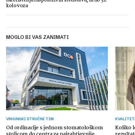
iskorištenja raspoloživih sredstava, ili do 31.
kolovoza
MOGLO BI VAS ZANIMATI
VRHUNSKI STRUČNI TIM
KVALITE
Od ordinacije s jednom stomatološkom
Koliko 
stolicom do centra za najzahtjevnije
rezultat