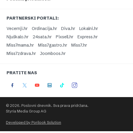
PARTNERSKI PORTALI:
Vecernji.hr
Ordinacija.hr
Diva.hr
Lokalni.hr
Njuškalo.hr
24sata.hr
Pixsell.hr
Express.hr
Miss7mama.hr
Miss7gastro.hr
Miss7.hr
Miss7zdrava.hr
Joomboos.hr
PRATITE NAS
© 2026. Poslovni dnevnik. Sva prava pridržana.
Styria Media Group AG
Developed by Porilook Solution