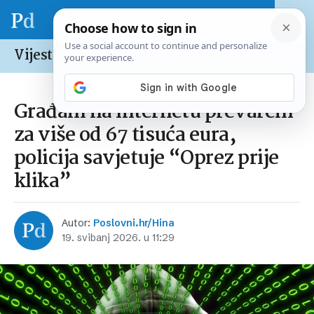
Vijesti /
Hrvatska
Građani na internetu prevareni
za više od 67 tisuća eura,
policija savjetuje “Oprez prije
klika”
Autor:
Poslovni.hr/Hina
19. svibanj 2026. u 11:29