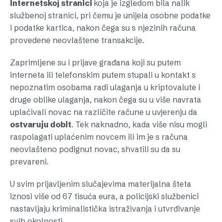
internetskoj stranici
koja je izgledom bila nalik
službenoj stranici, pri čemu je unijela osobne podatke
i podatke kartica, nakon čega su s njezinih računa
provedene neovlaštene transakcije.
Zaprimljene su i prijave građana koji su putem
interneta ili telefonskim putem stupali u kontakt s
nepoznatim osobama radi ulaganja u kriptovalute i
druge oblike ulaganja, nakon čega su u više navrata
uplaćivali novac na različite račune u uvjerenju da
ostvaruju dobit
. Tek naknadno, kada više nisu mogli
raspolagati uplaćenim novcem ili im je s računa
neovlašteno podignut novac, shvatili su da su
prevareni.
U svim prijavljenim slučajevima materijalna šteta
iznosi više od 67 tisuća eura, a policijski službenici
nastavljaju kriminalistička istraživanja i utvrđivanje
svih okolnosti.