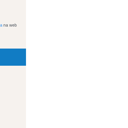
ja
na web