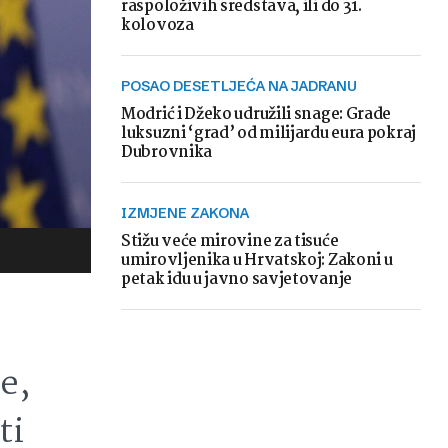
raspoloživih sredstava, ili do 31.
kolovoza
POSAO DESETLJEĆA NA JADRANU
Modrić i Džeko udružili snage: Grade
luksuzni ‘grad’ od milijardu eura pokraj
Dubrovnika
IZMJENE ZAKONA
Stižu veće mirovine za tisuće
umirovljenika u Hrvatskoj: Zakoni u
petak idu u javno savjetovanje
e,
ti