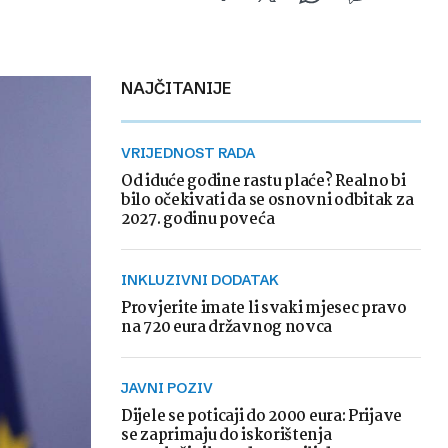
NAJČITANIJE
VRIJEDNOST RADA
Od iduće godine rastu plaće? Realno bi
bilo očekivati da se osnovni odbitak za
2027. godinu poveća
INKLUZIVNI DODATAK
Provjerite imate li svaki mjesec pravo
na 720 eura državnog novca
JAVNI POZIV
Dijele se poticaji do 2000 eura: Prijave
se zaprimaju do iskorištenja