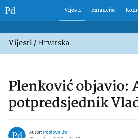
Vijesti
Financije
Komp
Vijesti /
Hrvatska
Plenković objavio: 
potpredsjednik Vla
Autor:
Poslovni.hr