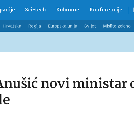
anije
Sci-tech
Kolumne
Konferencije
Hrvatska
Regija
Europska unija
Svijet
Mislite zeleno
Anušić novi ministar 
de