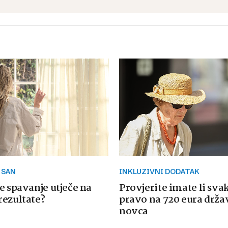
 SAN
INKLUZIVNI DODATAK
e spavanje utječe na
Provjerite imate li sva
rezultate?
pravo na 720 eura drž
novca