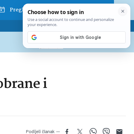
Pregled dana
Pretplatite se na Poslovni
Već od
10 EUR
mjesečno
obrane i
Podijeli članak —