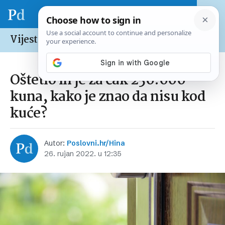
Vijesti /
Hrvatska
Oštetio ih je za čak 250.000
kuna, kako je znao da nisu kod
kuće?
Autor:
Poslovni.hr/Hina
26. rujan 2022. u 12:35