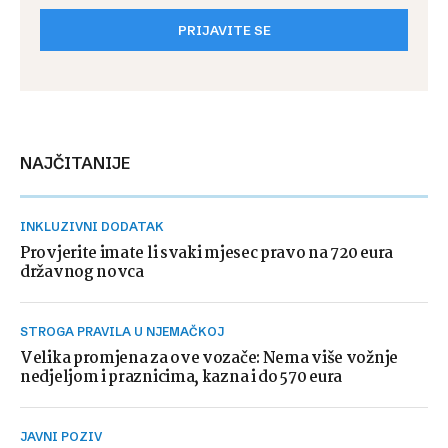
PRIJAVITE SE
NAJČITANIJE
INKLUZIVNI DODATAK
Provjerite imate li svaki mjesec pravo na 720 eura
državnog novca
STROGA PRAVILA U NJEMAČKOJ
Velika promjena za ove vozače: Nema više vožnje
nedjeljom i praznicima, kazna i do 570 eura
JAVNI POZIV