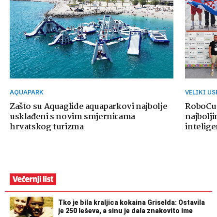
AQUAPARK
VELIKI U
Zašto su Aquaglide aquaparkovi najbolje
RoboCup
usklađeni s novim smjernicama
najbolji
hrvatskog turizma
intelige