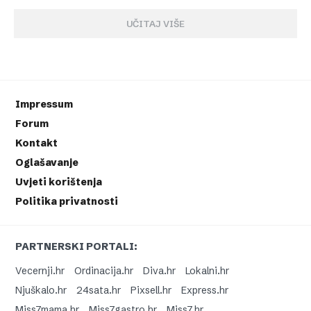
UČITAJ VIŠE
Impressum
Forum
Kontakt
Oglašavanje
Uvjeti korištenja
Politika privatnosti
PARTNERSKI PORTALI:
Vecernji.hr
Ordinacija.hr
Diva.hr
Lokalni.hr
Njuškalo.hr
24sata.hr
Pixsell.hr
Express.hr
Miss7mama.hr
Miss7gastro.hr
Miss7.hr