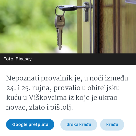
Foto: Pixabay
Nepoznati provalnik je, u noći između
24. i 25. rujna, provalio u obiteljsku
kuću u Viškovcima iz koje je ukrao
novac, zlato i pištolj.
Google pretplata
drska krađa
krađa