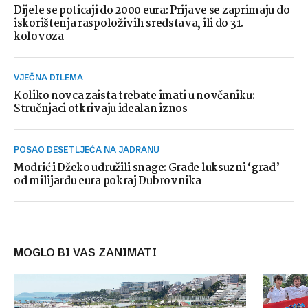
Dijele se poticaji do 2000 eura: Prijave se zaprimaju do
iskorištenja raspoloživih sredstava, ili do 31.
kolovoza
VJEČNA DILEMA
Koliko novca zaista trebate imati u novčaniku:
Stručnjaci otkrivaju idealan iznos
POSAO DESETLJEĆA NA JADRANU
Modrić i Džeko udružili snage: Grade luksuzni ‘grad’
od milijardu eura pokraj Dubrovnika
MOGLO BI VAS ZANIMATI