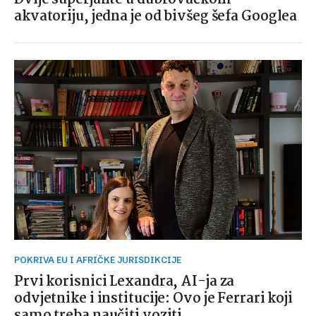
akvatoriju, jedna je od bivšeg šefa Googlea
POKRIVA EU I AFRIČKE JURISDIKCIJE
Prvi korisnici Lexandra, AI-ja za
odvjetnike i institucije: Ovo je Ferrari koji
samo treba naučiti voziti