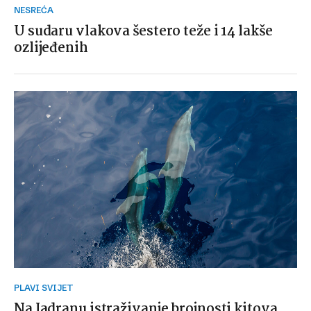
NESREĆA
U sudaru vlakova šestero teže i 14 lakše
ozlijeđenih
PLAVI SVIJET
Na Jadranu istraživanje brojnosti kitova,