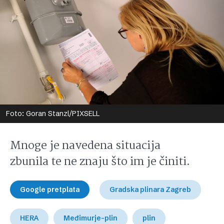
Foto: Goran Stanzl/PIXSELL
Mnoge je navedena situacija
zbunila te ne znaju što im je činiti.
Google pretplata
Gradska plinara Zagreb
HERA
Međimurje-plin
plin