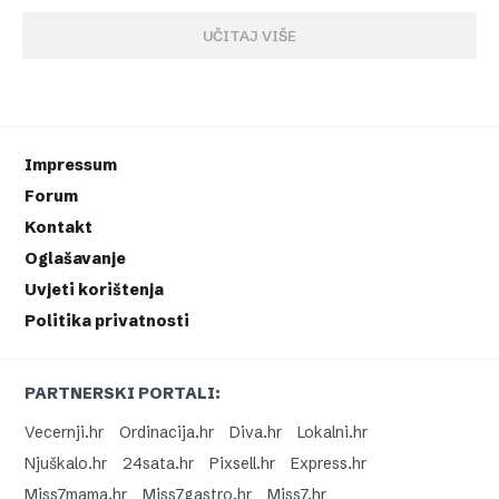
UČITAJ VIŠE
Impressum
Forum
Kontakt
Oglašavanje
Uvjeti korištenja
Politika privatnosti
PARTNERSKI PORTALI:
Vecernji.hr
Ordinacija.hr
Diva.hr
Lokalni.hr
Njuškalo.hr
24sata.hr
Pixsell.hr
Express.hr
Miss7mama.hr
Miss7gastro.hr
Miss7.hr