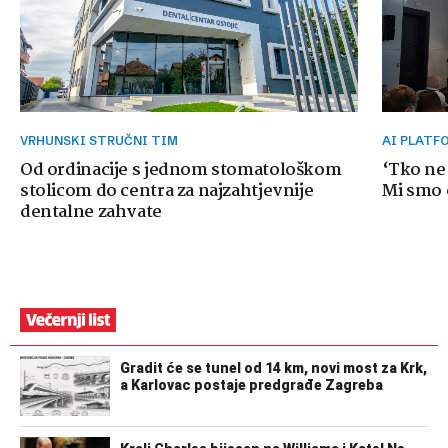
VRHUNSKI STRUČNI TIM
AI PLAT
Od ordinacije s jednom stomatološkom
‘Tko ne
stolicom do centra za najzahtjevnije
Mi smo o
dentalne zahvate