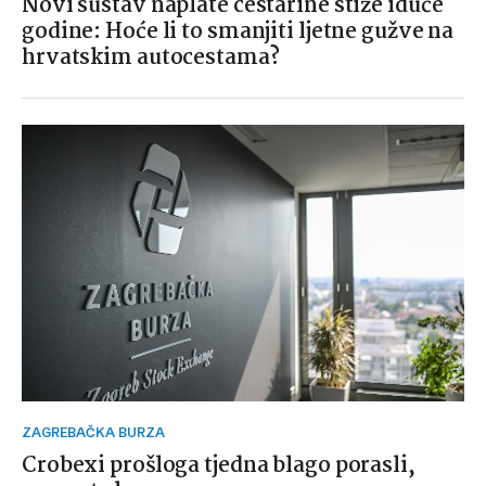
Novi sustav naplate cestarine stiže iduće
godine: Hoće li to smanjiti ljetne gužve na
hrvatskim autocestama?
ZAGREBAČKA BURZA
Crobexi prošloga tjedna blago porasli,