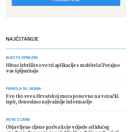
NAJČITANIJE
BUDITE OPREZNI
Hitno izbrišite ove tri aplikacije s mobitela! Potajno
vas špijuniraju
PRAVILA SU JASNA
Evo tko sve u Hrvatskoj mora ponovno na vozački
ispit, donosimo najvažnije informacije
NOVE CIJENE
Objavljene cijene goriva koje vrijede od idućeg