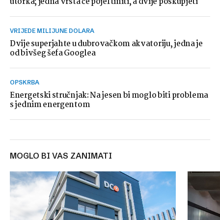
utorka; jedna vrsta će pojeftiniti, a dvije poskupjeti
VRIJEDE MILIJUNE DOLARA
Dvije superjahte u dubrovačkom akvatoriju, jedna je
od bivšeg šefa Googlea
OPSKRBA
Energetski stručnjak: Na jesen bi moglo biti problema
s jednim energentom
MOGLO BI VAS ZANIMATI