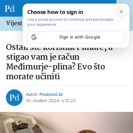
Vijesti /
Hrvatska
Ostali ste korisnik Plinare, a
stigao vam je račun
Međimurje-plina? Evo što
morate učiniti
Autor:
Poslovni.hr
01. studeni 2024. u 12:22