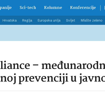
anije
Sci-tech
Kolumne
Konferencije
Hrvatska
Regija
Europska unija
Svijet
Mislite zeleno
iance – međunarodna
oj prevenciji u jav