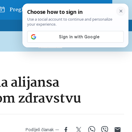
Pregled dana
Pretplatite se na Poslovni
Već od
10 EUR
mjesečno
 alijansa
nom zdravstvu
Podijeli članak —