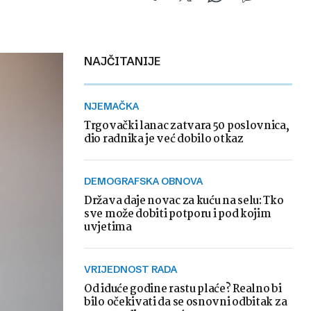
NAJČITANIJE
NJEMAČKA
Trgovački lanac zatvara 50 poslovnica,
dio radnika je već dobilo otkaz
DEMOGRAFSKA OBNOVA
Država daje novac za kuću na selu: Tko
sve može dobiti potporu i pod kojim
uvjetima
VRIJEDNOST RADA
Od iduće godine rastu plaće? Realno bi
bilo očekivati da se osnovni odbitak za