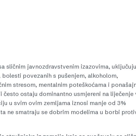
sa sličnim javnozdravstvenim izazovima, uključuju
i, bolesti povezanih s pušenjem, alkoholom,
ičnim stresom, mentalnim poteškoćama i ponašaj
iji često ostaju dominantno usmjereni na liječenje
nciju u svim ovim zemljama iznosi manje od 3%
eta ne smatraju se dobrim modelima u borbi proti