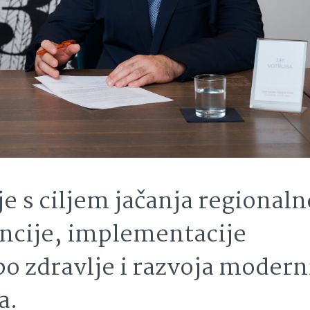
e s ciljem jačanja regionaln
encije, implementacije
po zdravlje i razvoja modern
a.