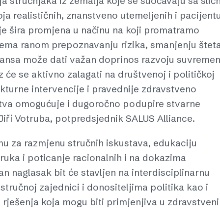
a stručnjaka iz zemalja koje se suočavaju sa slič
a realističnih, znanstveno utemeljenih i pacijent
je šira promjena u načinu na koji promatramo
 prema ranom prepoznavanju rizika, smanjenju šteta
ijansa može dati važan doprinos razvoju suvremen
z će se aktivno zalagati na društvenoj i političkoj
ukturne intervencije i pravednije zdravstveno
štva omogućuje i dugoročno podupire stvarne
. Jiří Votruba, potpredsjednik SALUS Alliance.
ormu za razmjenu stručnih iskustava, edukaciju
ruka i poticanje racionalnih i na dokazima
n naglasak bit će stavljen na interdisciplinarnu
tručnoj zajednici i donositeljima politika kao i
h rješenja koja mogu biti primjenjiva u zdravstven