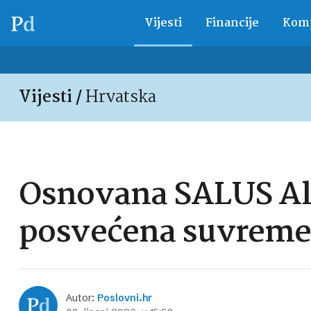
Vijesti
Financije
Komp
Vijesti /
Hrvatska
Osnovana SALUS All
posvećena suvremen
Autor:
Poslovni.hr