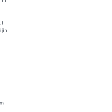
nim
u
 i
ijih
im