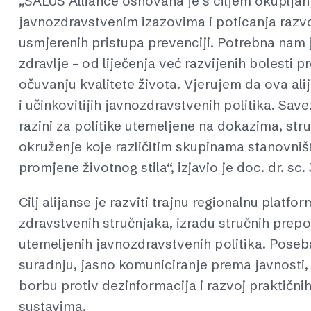
„SALUS Alliance osnovana je s ciljem okupljanj
javnozdravstvenim izazovima i poticanja razvoj
usmjerenih pristupa prevenciji. Potrebna nam 
zdravlje – od liječenja već razvijenih bolesti
očuvanju kvalitete života. Vjerujem da ova al
i učinkovitijih javnozdravstvenih politika. Save
razini za politike utemeljene na dokazima, str
okruženje koje različitim skupinama stanovni
promjene životnog stila“, izjavio je doc. dr. sc
Cilj alijanse je razviti trajnu regionalnu platf
zdravstvenih stručnjaka, izradu stručnih prepo
utemeljenih javnozdravstvenih politika. Poseba
suradnju, jasno komuniciranje prema javnosti, s
borbu protiv dezinformacija i razvoj praktični
sustavima.