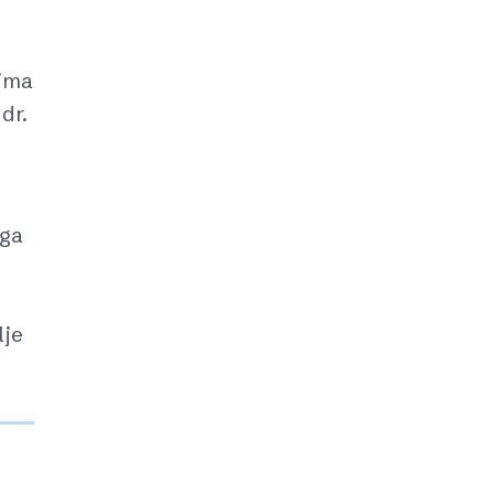
jima
dr.
oga
u
lje