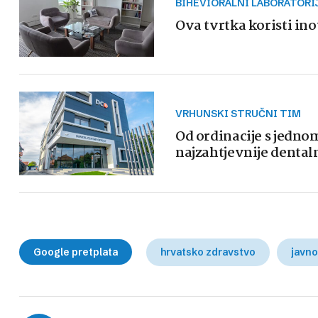
BIHEVIORALNI LABORATORI
Ova tvrtka koristi ino
VRHUNSKI STRUČNI TIM
Od ordinacije s jedn
najzahtjevnije dental
Google pretplata
hrvatsko zdravstvo
javno