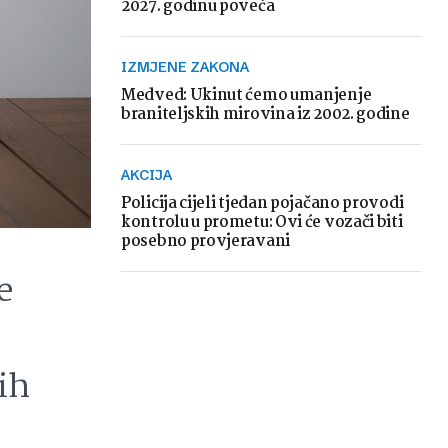
2027. godinu poveća
IZMJENE ZAKONA
Medved: Ukinut ćemo umanjenje
braniteljskih mirovina iz 2002. godine
AKCIJA
Policija cijeli tjedan pojačano provodi
kontrolu u prometu: Ovi će vozači biti
posebno provjeravani
e
ih