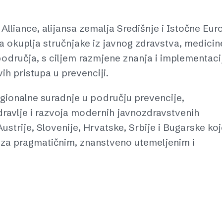
liance, alijansa zemalja Središnje i Istočne Eur
a okuplja stručnjake iz javnog zdravstva, medicin
područja, s ciljem razmjene znanja i implementaci
h pristupa u prevenciji.
egionalne suradnje u području prevencije,
ravlje i razvoja modernih javnozdravstvenih
Austrije, Slovenije, Hrvatske, Srbije i Bugarske ko
bu za pragmatičnim, znanstveno utemeljenim i