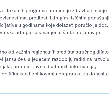
voj lokalnih programa promocije zdravlja i manje
ovisnostima, pretilosti i drugim rizičnim ponašan
nicijative u godinama koje dolaze“, poručio je doc. 
rvatske udruge za smanjenje šteta po zdravlje
no od važnih regionalnih središta stručnog dijal
Alijansa će u sljedećem razdoblju raditi na razvoj
ijala, pripremi javno dostupnih informacija,
h politika kao i oblikovanju preporuka za donosite