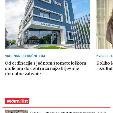
VRHUNSKI STRUČNI TIM
KVALITE
Od ordinacije s jednom stomatološkom
Koliko 
stolicom do centra za najzahtjevnije
rezultat
dentalne zahvate