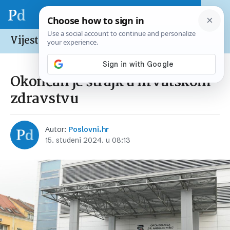
Vijesti /
Hrvatska
Okončan je štrajk u hrvatskom
zdravstvu
Autor:
Poslovni.hr
15. studeni 2024. u 08:13