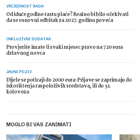
VRIJEDNOST RADA
Od iduće godine rastu plaće? Realno bi bilo očekivati
da se osnovni odbitak za 2027. godinu poveća
INKLUZIVNI DODATAK
Provjerite imate li svaki mjesec pravo na 720 eura
državnog novca
JAVNI POZIV
Dijele se poticaji do 2000 eura: Prijave se zaprimaju do
iskorištenja raspoloživih sredstava, ili do 31.
kolovoza
MOGLO BI VAS ZANIMATI