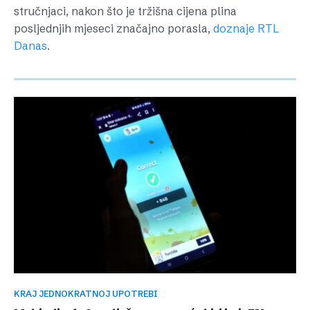
stručnjaci, nakon što je tržišna cijena plina
posljednjih mjeseci značajno porasla,
doznaje RTL
Danas
.
KRAJ JEDNOKRATNOJ UPOTREBI