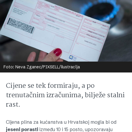
Foto: Neva Zganec/PIXSELL/ilustracija
Cijene se tek formiraju, a po
trenutačnim izračunima, bilježe stalni
rast.
Cijena plina za kućanstva u Hrvatskoj mogla bi od
jeseni porasti
između 10 i 15 posto, upozoravaju