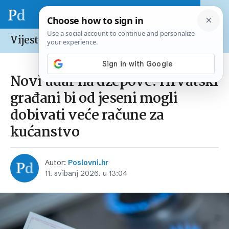
Vijesti /
Hrvatska
Novi udar na džepove: Hrvatski
građani bi od jeseni mogli
dobivati veće račune za
kućanstvo
Autor:
Poslovni.hr
11. svibanj 2026. u 13:04