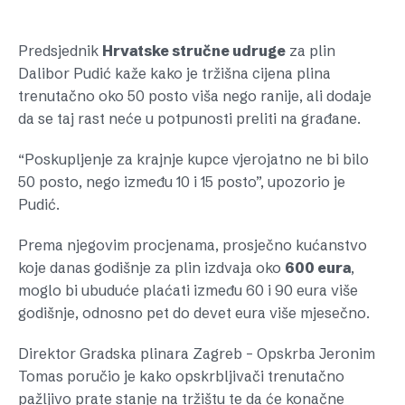
Predsjednik
Hrvatske stručne udruge
za plin
Dalibor Pudić kaže kako je tržišna cijena plina
trenutačno oko 50 posto viša nego ranije, ali dodaje
da se taj rast neće u potpunosti preliti na građane.
“Poskupljenje za krajnje kupce vjerojatno ne bi bilo
50 posto, nego između 10 i 15 posto”, upozorio je
Pudić.
Prema njegovim procjenama, prosječno kućanstvo
koje danas godišnje za plin izdvaja oko
600 eura
,
moglo bi ubuduće plaćati između 60 i 90 eura više
godišnje, odnosno pet do devet eura više mjesečno.
Direktor Gradska plinara Zagreb – Opskrba Jeronim
Tomas poručio je kako opskrbljivači trenutačno
pažljivo prate stanje na tržištu te da će konačne