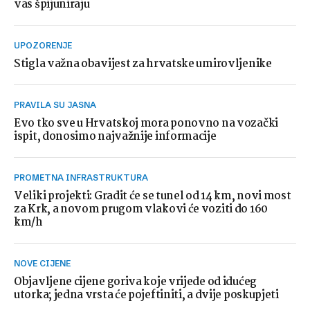
vas špijuniraju
UPOZORENJE
Stigla važna obavijest za hrvatske umirovljenike
PRAVILA SU JASNA
Evo tko sve u Hrvatskoj mora ponovno na vozački
ispit, donosimo najvažnije informacije
PROMETNA INFRASTRUKTURA
Veliki projekti: Gradit će se tunel od 14 km, novi most
za Krk, a novom prugom vlakovi će voziti do 160
km/h
NOVE CIJENE
Objavljene cijene goriva koje vrijede od idućeg
utorka; jedna vrsta će pojeftiniti, a dvije poskupjeti