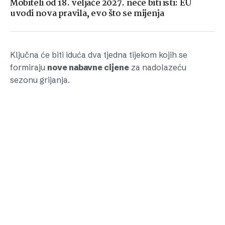
Mobiteli od 18. veljače 2027. neće biti isti: EU
uvodi nova pravila, evo što se mijenja
Ključna će biti iduća dva tjedna tijekom kojih se
formiraju
nove nabavne cijene
za nadolazeću
sezonu grijanja.