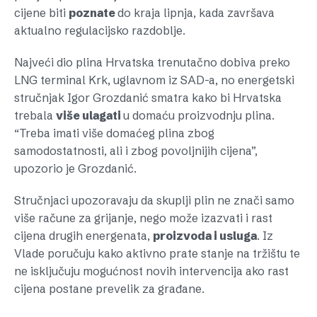
cijene biti
poznate
do kraja lipnja, kada završava
aktualno regulacijsko razdoblje.
Najveći dio plina Hrvatska trenutačno dobiva preko
LNG terminal Krk, uglavnom iz SAD-a, no energetski
stručnjak Igor Grozdanić smatra kako bi Hrvatska
trebala
više ulagati
u domaću proizvodnju plina.
“Treba imati više domaćeg plina zbog
samodostatnosti, ali i zbog povoljnijih cijena”,
upozorio je Grozdanić.
Stručnjaci upozoravaju da skuplji plin ne znači samo
više račune za grijanje, nego može izazvati i rast
cijena drugih energenata,
proizvoda i usluga
. Iz
Vlade poručuju kako aktivno prate stanje na tržištu te
ne isključuju mogućnost novih intervencija ako rast
cijena postane prevelik za građane.