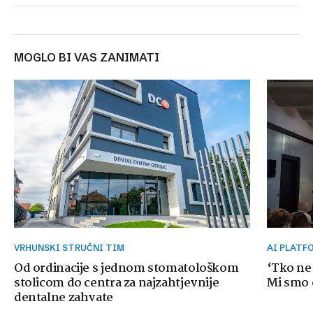
MOGLO BI VAS ZANIMATI
VRHUNSKI STRUČNI TIM
AI PLAT
Od ordinacije s jednom stomatološkom
‘Tko ne
stolicom do centra za najzahtjevnije
Mi smo o
dentalne zahvate