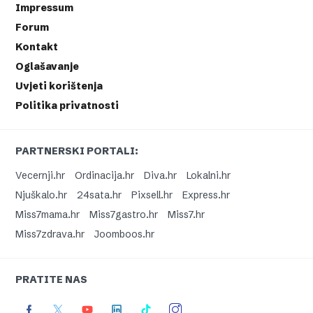
Impressum
Forum
Kontakt
Oglašavanje
Uvjeti korištenja
Politika privatnosti
PARTNERSKI PORTALI:
Vecernji.hr
Ordinacija.hr
Diva.hr
Lokalni.hr
Njuškalo.hr
24sata.hr
Pixsell.hr
Express.hr
Miss7mama.hr
Miss7gastro.hr
Miss7.hr
Miss7zdrava.hr
Joomboos.hr
PRATITE NAS