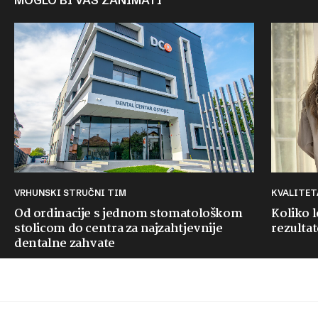
MOGLO BI VAS ZANIMATI
VRHUNSKI STRUČNI TIM
KVALITE
Od ordinacije s jednom stomatološkom
Koliko 
stolicom do centra za najzahtjevnije
rezultat
dentalne zahvate