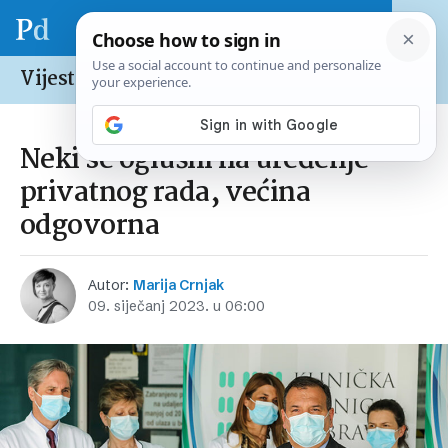
Vijesti /
Hrvatska
Neki se oglušili na uređenje
privatnog rada, većina
odgovorna
Autor:
Marija Crnjak
09. siječanj 2023. u 06:00