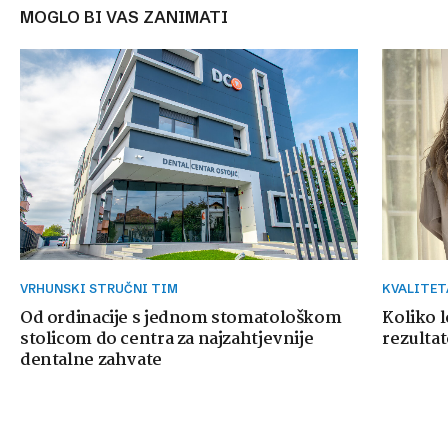
MOGLO BI VAS ZANIMATI
VRHUNSKI STRUČNI TIM
KVALITE
Od ordinacije s jednom stomatološkom
Koliko 
stolicom do centra za najzahtjevnije
rezultat
dentalne zahvate