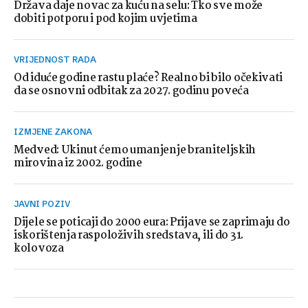
Država daje novac za kuću na selu: Tko sve može
dobiti potporu i pod kojim uvjetima
VRIJEDNOST RADA
Od iduće godine rastu plaće? Realno bi bilo očekivati
da se osnovni odbitak za 2027. godinu poveća
IZMJENE ZAKONA
Medved: Ukinut ćemo umanjenje braniteljskih
mirovina iz 2002. godine
JAVNI POZIV
Dijele se poticaji do 2000 eura: Prijave se zaprimaju do
iskorištenja raspoloživih sredstava, ili do 31.
kolovoza