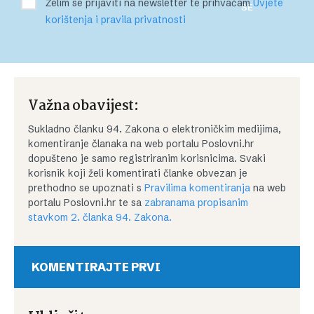
Želim se prijaviti na newsletter te prihvaćam
Uvjete
SE
korištenja i pravila privatnosti
Važna obavijest:
Sukladno članku 94. Zakona o elektroničkim medijima,
komentiranje članaka na web portalu Poslovni.hr
dopušteno je samo registriranim korisnicima. Svaki
korisnik koji želi komentirati članke obvezan je
prethodno se upoznati s
Pravilima komentiranja
na web
portalu Poslovni.hr te sa
zabranama propisanim
stavkom 2. članka 94. Zakona.
KOMENTIRAJTE PRVI