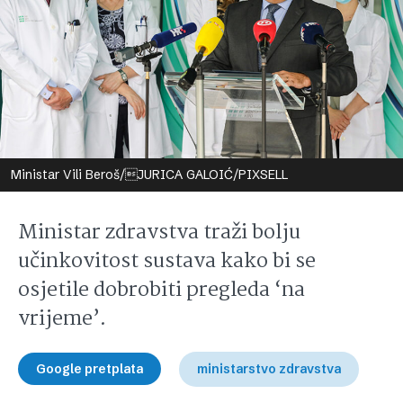
Ministar Vili Beroš/JURICA GALOIĆ/PIXSELL
Ministar zdravstva traži bolju
učinkovitost sustava kako bi se
osjetile dobrobiti pregleda ‘na
vrijeme’.
Google pretplata
ministarstvo zdravstva