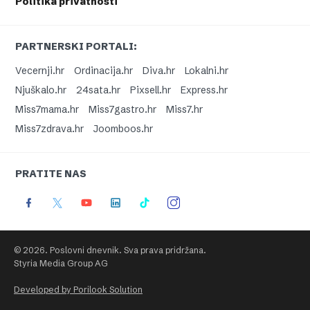
Politika privatnosti
PARTNERSKI PORTALI:
Vecernji.hr
Ordinacija.hr
Diva.hr
Lokalni.hr
Njuškalo.hr
24sata.hr
Pixsell.hr
Express.hr
Miss7mama.hr
Miss7gastro.hr
Miss7.hr
Miss7zdrava.hr
Joomboos.hr
PRATITE NAS
© 2026. Poslovni dnevnik. Sva prava pridržana.
Styria Media Group AG
Developed by Porilook Solution