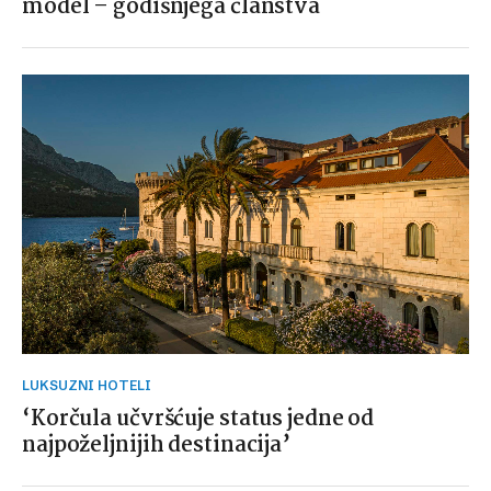
model – godišnjega članstva
LUKSUZNI HOTELI
‘Korčula učvršćuje status jedne od
najpoželjnijih destinacija’