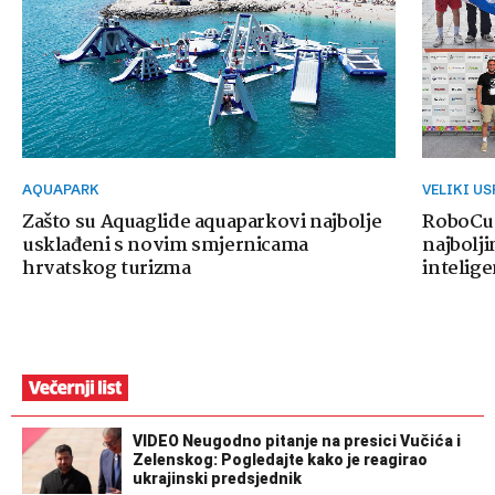
AQUAPARK
VELIKI U
Zašto su Aquaglide aquaparkovi najbolje
RoboCup
usklađeni s novim smjernicama
najbolji
hrvatskog turizma
intelige