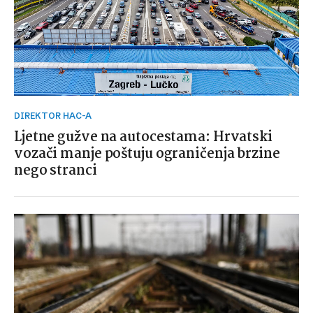
DIREKTOR HAC-A
Ljetne gužve na autocestama: Hrvatski
vozači manje poštuju ograničenja brzine
nego stranci