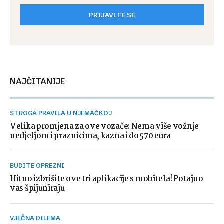
PRIJAVITE SE
NAJČITANIJE
STROGA PRAVILA U NJEMAČKOJ
Velika promjena za ove vozače: Nema više vožnje
nedjeljom i praznicima, kazna i do 570 eura
BUDITE OPREZNI
Hitno izbrišite ove tri aplikacije s mobitela! Potajno
vas špijuniraju
VJEČNA DILEMA