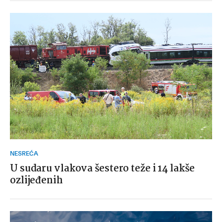
NESREĆA
U sudaru vlakova šestero teže i 14 lakše
ozlijeđenih