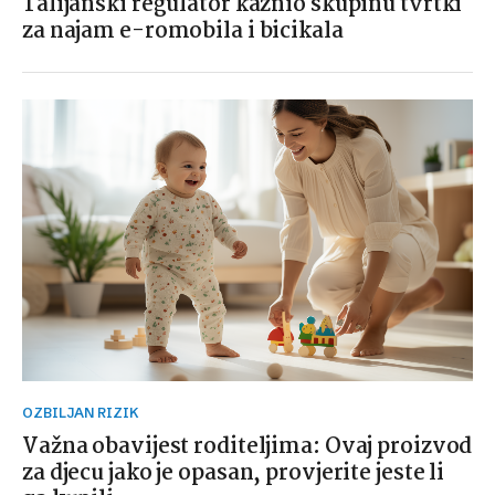
Talijanski regulator kaznio skupinu tvrtki
za najam e-romobila i bicikala
OZBILJAN RIZIK
Važna obavijest roditeljima: Ovaj proizvod
za djecu jako je opasan, provjerite jeste li