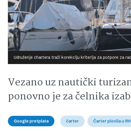
Udruženje chartera traži korekciju kriterija za potpore z
Vezano uz nautički turiz
ponovno je za čelnika izab
Google pretplata
čarter
Čarter plovila u RH