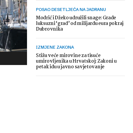
POSAO DESETLJEĆA NA JADRANU
Modrić i Džeko udružili snage: Grade
luksuzni ‘grad’ od milijardu eura pokraj
Dubrovnika
IZMJENE ZAKONA
Stižu veće mirovine za tisuće
umirovljenika u Hrvatskoj: Zakoni u
petak idu u javno savjetovanje