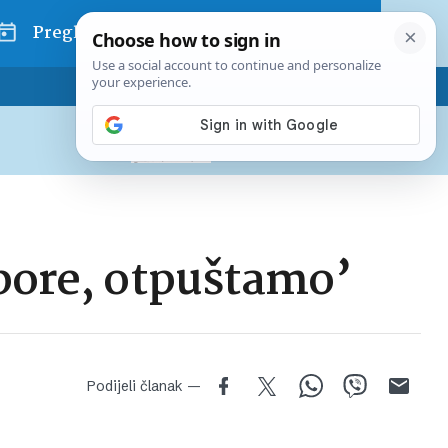
Pregled dana
Pretplatite se na Poslovni
Već od
10 EUR
mjesečno
tpore, otpuštamo’
Podijeli članak —