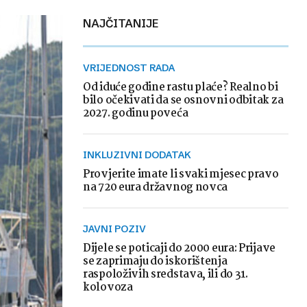
NAJČITANIJE
VRIJEDNOST RADA
Od iduće godine rastu plaće? Realno bi
bilo očekivati da se osnovni odbitak za
2027. godinu poveća
INKLUZIVNI DODATAK
Provjerite imate li svaki mjesec pravo
na 720 eura državnog novca
JAVNI POZIV
Dijele se poticaji do 2000 eura: Prijave
se zaprimaju do iskorištenja
raspoloživih sredstava, ili do 31.
kolovoza