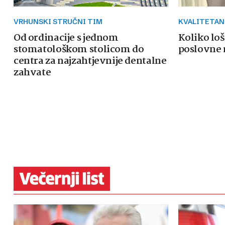
VRHUNSKI STRUČNI TIM
KVALITETAN
Od ordinacije s jednom
Koliko loš
stomatološkom stolicom do
poslovne 
centra za najzahtjevnije dentalne
zahvate