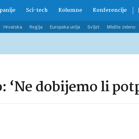
anije
Sci-tech
Kolumne
Konferencije
Hrvatska
Regija
Europska unija
Svijet
Mislite zeleno
o: ‘Ne dobijemo li po