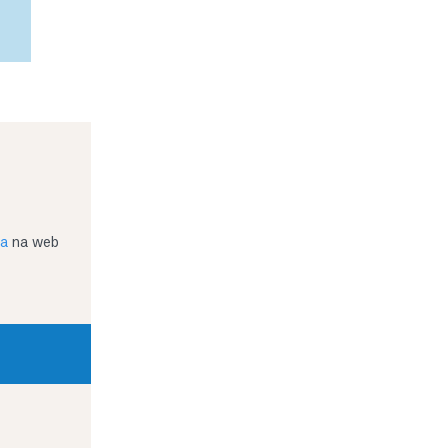
ja
na web