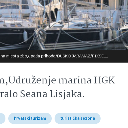
a radna mjesta zbog pada prihoda/DUŠKO JARAMAZ/PIXSELL
am,Udruženje marina HGK
ralo Seana Lisjaka.
hrvatski turizam
turistička sezona