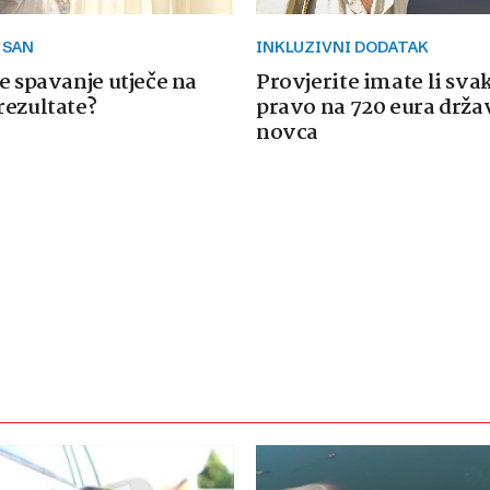
 SAN
INKLUZIVNI DODATAK
e spavanje utječe na
Provjerite imate li sva
rezultate?
pravo na 720 eura drž
novca