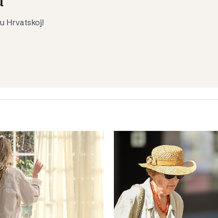
u
 u Hrvatskoj!