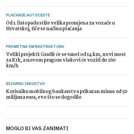
PLAĆANJE AUTOCESTE
Od 1. listopada stiže velika promjena za vozače u
Hrvatskoj, tiče se načina plaćanja
PROMETNA INFRASTRUKTURA
Veliki projekti: Gradit će se tunel od 14 km, novi most
za Krk, a novom prugom vlakovi će voziti do 160
km/h
BIZARNO ISKUSTVO
Korisniku mobilnog bankarstva prikazan minus od 50
milijuna eura, evo što se dogodilo
MOGLO BI VAS ZANIMATI