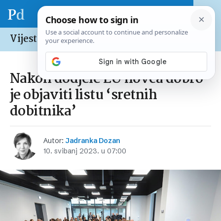
Vijesti /
Hrvatska
Nakon dodjele EU novca dobro
je objaviti listu ‘sretnih
dobitnika’
Autor:
Jadranka Dozan
10. svibanj 2023. u 07:00