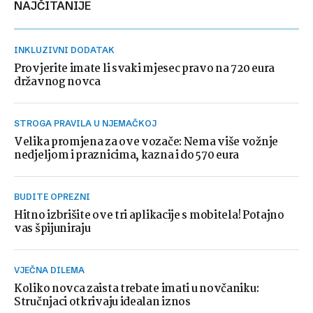
NAJČITANIJE
INKLUZIVNI DODATAK
Provjerite imate li svaki mjesec pravo na 720 eura
državnog novca
STROGA PRAVILA U NJEMAČKOJ
Velika promjena za ove vozače: Nema više vožnje
nedjeljom i praznicima, kazna i do 570 eura
BUDITE OPREZNI
Hitno izbrišite ove tri aplikacije s mobitela! Potajno
vas špijuniraju
VJEČNA DILEMA
Koliko novca zaista trebate imati u novčaniku:
Stručnjaci otkrivaju idealan iznos