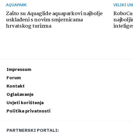
AQUAPARK
VELIKI U
Zašto su Aquaglide aquaparkovi najbolje
RoboCup
usklađeni s novim smjernicama
najbolji
hrvatskog turizma
intelige
Impressum
Forum
Kontakt
Oglašavanje
Uvjeti korištenja
Politika privatnosti
PARTNERSKI PORTALI: