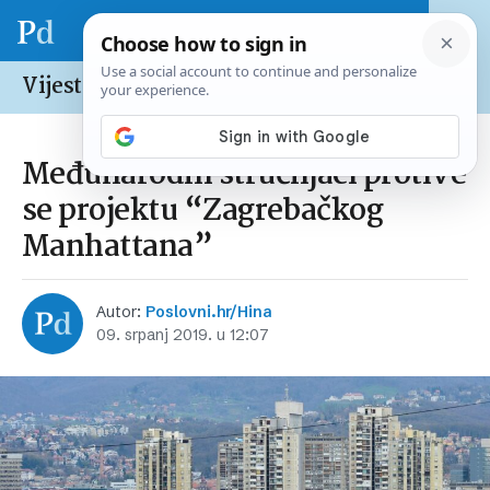
Vijesti /
Hrvatska
Međunarodni stručnjaci protive
se projektu “Zagrebačkog
Manhattana”
Autor:
Poslovni.hr/Hina
09. srpanj 2019. u 12:07