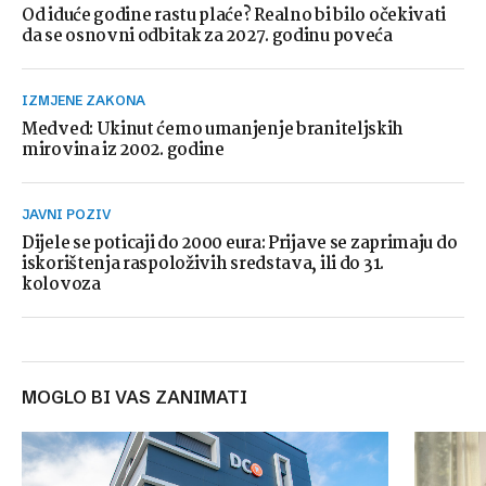
Od iduće godine rastu plaće? Realno bi bilo očekivati
da se osnovni odbitak za 2027. godinu poveća
IZMJENE ZAKONA
Medved: Ukinut ćemo umanjenje braniteljskih
mirovina iz 2002. godine
JAVNI POZIV
Dijele se poticaji do 2000 eura: Prijave se zaprimaju do
iskorištenja raspoloživih sredstava, ili do 31.
kolovoza
MOGLO BI VAS ZANIMATI