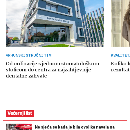
VRHUNSKI STRUČNI TIM
KVALITE
Od ordinacije s jednom stomatološkom
Koliko 
stolicom do centra za najzahtjevnije
rezultat
dentalne zahvate