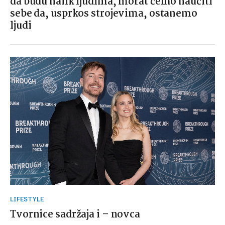
da budu nalik ljudima, morat ćemo naučiti
sebe da, usprkos strojevima, ostanemo
ljudi
LIFESTYLE
Tvornice sadržaja i – novca