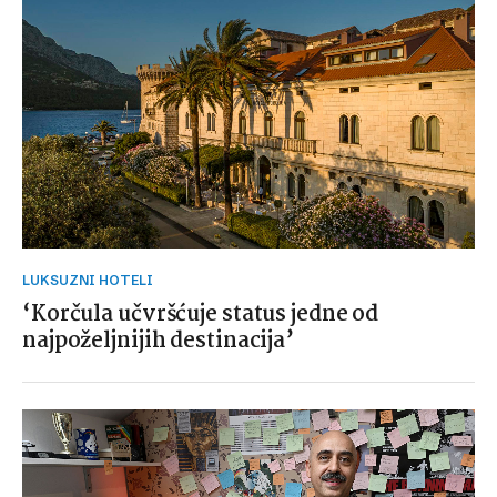
LUKSUZNI HOTELI
‘Korčula učvršćuje status jedne od
najpoželjnijih destinacija’