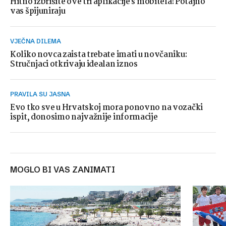
Hitno izbrišite ove tri aplikacije s mobitela! Potajno
vas špijuniraju
VJEČNA DILEMA
Koliko novca zaista trebate imati u novčaniku:
Stručnjaci otkrivaju idealan iznos
PRAVILA SU JASNA
Evo tko sve u Hrvatskoj mora ponovno na vozački
ispit, donosimo najvažnije informacije
MOGLO BI VAS ZANIMATI