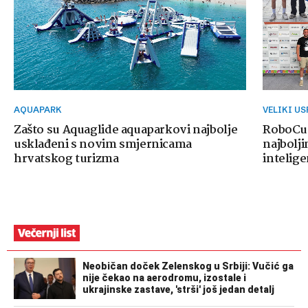
AQUAPARK
VELIKI U
Zašto su Aquaglide aquaparkovi najbolje
RoboCup
usklađeni s novim smjernicama
najbolji
hrvatskog turizma
intelige