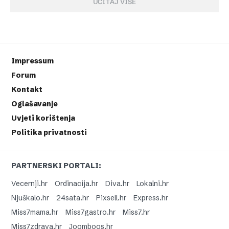
UČITAJ VIŠE
Impressum
Forum
Kontakt
Oglašavanje
Uvjeti korištenja
Politika privatnosti
PARTNERSKI PORTALI:
Vecernji.hr
Ordinacija.hr
Diva.hr
Lokalni.hr
Njuškalo.hr
24sata.hr
Pixsell.hr
Express.hr
Miss7mama.hr
Miss7gastro.hr
Miss7.hr
Miss7zdrava.hr
Joomboos.hr