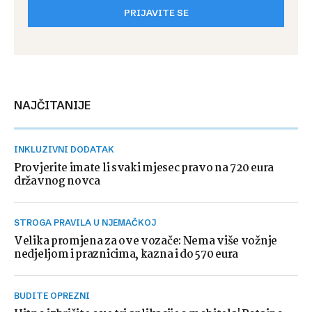
PRIJAVITE SE
NAJČITANIJE
INKLUZIVNI DODATAK
Provjerite imate li svaki mjesec pravo na 720 eura
državnog novca
STROGA PRAVILA U NJEMAČKOJ
Velika promjena za ove vozače: Nema više vožnje
nedjeljom i praznicima, kazna i do 570 eura
BUDITE OPREZNI