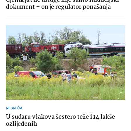
Cjenik javne usluge nije samo financijski
dokument – on je regulator ponašanja
NESREĆA
U sudaru vlakova šestero teže i 14 lakše
ozlijeđenih