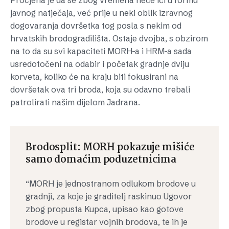
Procjena je da se zbog vremena neće ići u formu
javnog natječaja, već prije u neki oblik izravnog
dogovaranja dovršetka tog posla s nekim od
hrvatskih brodogradilišta. Ostaje dvojba, s obzirom
na to da su svi kapaciteti MORH-a i HRM-a sada
usredotočeni na odabir i početak gradnje dviju
korveta, koliko će na kraju biti fokusirani na
dovršetak ova tri broda, koja su odavno trebali
patrolirati našim dijelom Jadrana.
Brodosplit: MORH pokazuje mišiće
samo domaćim poduzetnicima
“MORH je jednostranom odlukom brodove u
gradnji, za koje je graditelj raskinuo Ugovor
zbog propusta Kupca, upisao kao gotove
brodove u registar vojnih brodova, te ih je