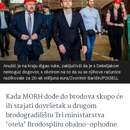
Anušić je na kraju digao ruke, zaključivši da je s Debeljakom
nemoguć dogovor, s obzirom na to da su se njihove računice
razlikovale za 20-ak milijuna eura/Zvonimir Barišin/PIXSELL
Kada MORH dođe do brodova skupo će
ih stajati dovršetak u drugom
brodogradilištu Tri ministarstva
‘otela’ Brodosplitu obalno-ophodne