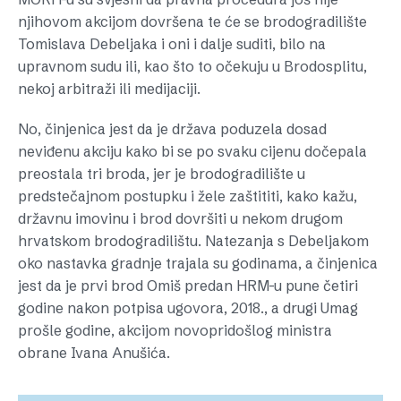
njihovom akcijom dovršena te će se brodogradilište
Tomislava Debeljaka i oni i dalje suditi, bilo na
upravnom sudu ili, kao što to očekuju u Brodosplitu,
nekoj arbitraži ili medijaciji.
No, činjenica jest da je država poduzela dosad
neviđenu akciju kako bi se po svaku cijenu dočepala
preostala tri broda, jer je brodogradilište u
predstečajnom postupku i žele zaštititi, kako kažu,
državnu imovinu i brod dovršiti u nekom drugom
hrvatskom brodogradilištu. Natezanja s Debeljakom
oko nastavka gradnje trajala su godinama, a činjenica
jest da je prvi brod Omiš predan HRM-u pune četiri
godine nakon potpisa ugovora, 2018., a drugi Umag
prošle godine, akcijom novopridošlog ministra
obrane Ivana Anušića.