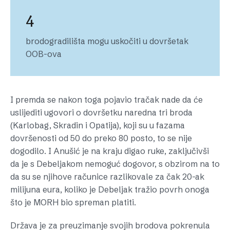
4
brodogradilišta mogu uskočiti u dovršetak
OOB-ova
I premda se nakon toga pojavio tračak nade da će
uslijediti ugovori o dovršetku naredna tri broda
(Karlobag, Skradin i Opatija), koji su u fazama
dovršenosti od 50 do preko 80 posto, to se nije
dogodilo. I Anušić je na kraju digao ruke, zaključivši
da je s Debeljakom nemoguć dogovor, s obzirom na to
da su se njihove računice razlikovale za čak 20-ak
milijuna eura, koliko je Debeljak tražio povrh onoga
što je MORH bio spreman platiti.
Država je za preuzimanje svojih brodova pokrenula