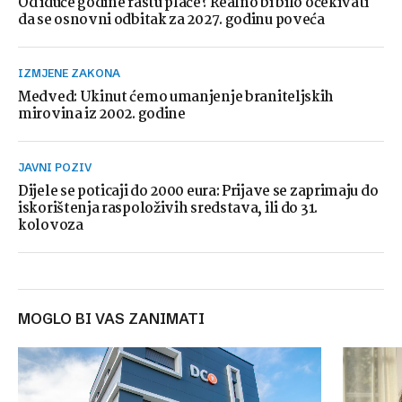
Od iduće godine rastu plaće? Realno bi bilo očekivati
da se osnovni odbitak za 2027. godinu poveća
IZMJENE ZAKONA
Medved: Ukinut ćemo umanjenje braniteljskih
mirovina iz 2002. godine
JAVNI POZIV
Dijele se poticaji do 2000 eura: Prijave se zaprimaju do
iskorištenja raspoloživih sredstava, ili do 31.
kolovoza
MOGLO BI VAS ZANIMATI