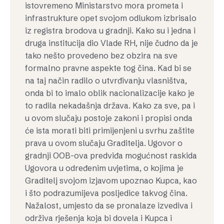
istovremeno Ministarstvo mora prometa i
infrastrukture opet svojom odlukom izbrisalo
iz registra brodova u gradnji. Kako su i jedna i
druga institucija dio Vlade RH, nije čudno da je
tako nešto provedeno bez obzira na sve
formalno pravne aspekte tog čina. Kad bi se
na taj način radilo o utvrđivanju vlasništva,
onda bi to imalo oblik nacionalizacije kako je
to radila nekadašnja država. Kako za sve, pa i
u ovom slučaju postoje zakoni i propisi onda
će ista morati biti primijenjeni u svrhu zaštite
prava u ovom slučaju Graditelja. Ugovor o
gradnji OOB-ova predviđa mogućnost raskida
Ugovora u određenim uvjetima, o kojima je
Graditelj svojom izjavom upoznao Kupca, kao
i što podrazumijeva posljedice takvog čina.
Nažalost, umjesto da se pronalaze izvediva i
održiva rješenja koja bi dovela i Kupca i