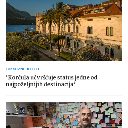
LUKSUZNI HOTELI
‘Korčula učvršćuje status jedne od
najpoželjnijih destinacija’