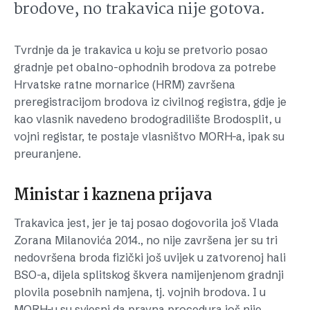
brodove, no trakavica nije gotova.
Tvrdnje da je trakavica u koju se pretvorio posao
gradnje pet obalno-ophodnih brodova za potrebe
Hrvatske ratne mornarice (HRM) završena
preregistracijom brodova iz civilnog registra, gdje je
kao vlasnik navedeno brodogradilište Brodosplit, u
vojni registar, te postaje vlasništvo MORH-a, ipak su
preuranjene.
Ministar i kaznena prijava
Trakavica jest, jer je taj posao dogovorila još Vlada
Zorana Milanovića 2014., no nije završena jer su tri
nedovršena broda fizički još uvijek u zatvorenoj hali
BSO-a, dijela splitskog škvera namijenjenom gradnji
plovila posebnih namjena, tj. vojnih brodova. I u
MORH-u su svjesni da pravna procedura još nije