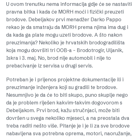
U ovom trenutku nema informacija gdje će se nastaviti
pravna bitka i kada će MORH moći i fizički preuzeti
brodove. Debeljakov prvi menadžer Darko Pappo
rekao je da smatraju da MORH prema njima ima dug i
da kada ga plate mogu uzeti brodove. A što nakon
preuzimanja? Nekoliko je hrvatskih brodogradilišta
koja mogu dovršiti tri OOB-a – Brodotrogir, Uljanik,
Iskra i 3. maj. No, brod nije automobil i nije to
prebacivanje iz servisa u drugi servis.
Potreban je i prijenos projektne dokumentacije ili i
preuzimanje inženjera koji su gradili te brodove.
Nesumnjivo je da će to biti skupo, puno skuplje nego
da je problem riješen kakvim-takvim dogovorom s
Debeljakom. Prvi brod, kažu stručnjaci, može biti
dovršen u svega nekoliko mjeseci, a na preostala dva
treba raditi nešto više. Pitanje je i je li za sve brodove
nabavljena sva potrebna oprema, motori, naoružanje,