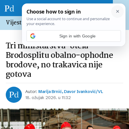
Vijesti /
Hrvatska
Tri ministarstva ‘otela’
Brodosplitu obalno-ophodne
brodove, no trakavica nije
gotova
Autor:
Marija Brnić, Davor Ivanković/VL
18. ožujak 2026. u 11:32