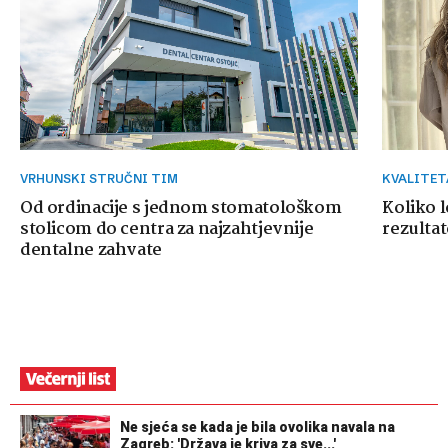
VRHUNSKI STRUČNI TIM
KVALITE
Od ordinacije s jednom stomatološkom
Koliko 
stolicom do centra za najzahtjevnije
rezultat
dentalne zahvate