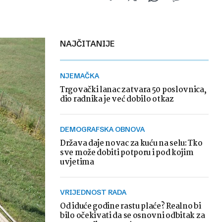
NAJČITANIJE
NJEMAČKA
Trgovački lanac zatvara 50 poslovnica,
dio radnika je već dobilo otkaz
DEMOGRAFSKA OBNOVA
Država daje novac za kuću na selu: Tko
sve može dobiti potporu i pod kojim
uvjetima
VRIJEDNOST RADA
Od iduće godine rastu plaće? Realno bi
bilo očekivati da se osnovni odbitak za