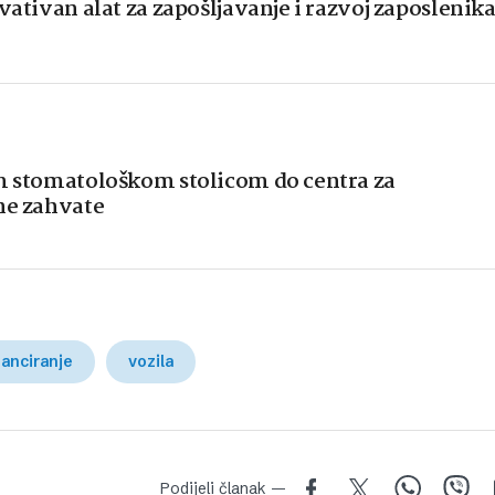
vativan alat za zapošljavanje i razvoj zaposlenik
om stomatološkom stolicom do centra za
ne zahvate
nanciranje
vozila
Podijeli članak —