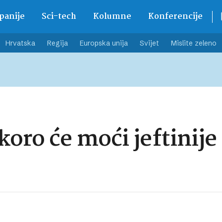
anije
Sci-tech
Kolumne
Konferencije
Hrvatska
Regija
Europska unija
Svijet
Mislite zeleno
koro će moći jeftinij