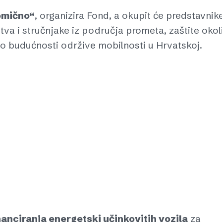
omično“
, organizira Fond, a okupit će predstavnik
va i stručnjake iz područja prometa, zaštite okol
g o budućnosti održive mobilnosti u Hrvatskoj.
anciranja energetski učinkovitih vozila
za