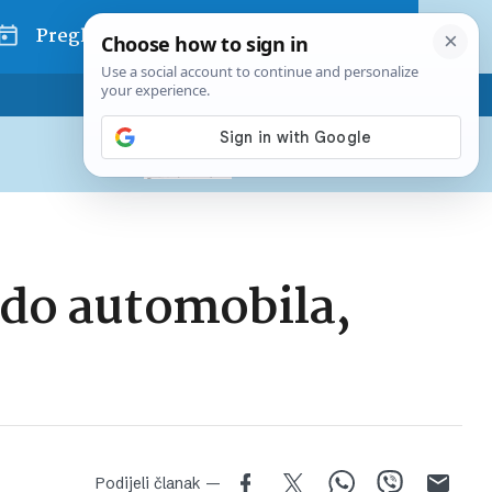
Pregled dana
Pretplatite se na Poslovni
Već od
10 EUR
mjesečno
e do automobila,
Podijeli članak —