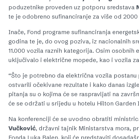
poduzetnike proveden uz potporu sredstava
te je odobreno sufinanciranje za više od 2000 e
Inače, Fond programe sufinanciranja energetski
godina te je, do ovog poziva, iz nacionalnih s
11.000 vozila raznih kategorija. Osim osobnih ele
uključivalo i električne mopede, kao i vozila z
“Što je potrebno da električna vozila postanu
ostvarili očekivane rezultate i kako danas izg
pitanja su o kojima će se raspravljati na zavr
će se održati u srijedu u hotelu Hilton Garden 
Na konferenciji će se uvodno obratiti ministrica
Vučković
, državni tajnik Ministarstva mora, p
Fonda Luka Balen, koji će predstaviti dosadašn