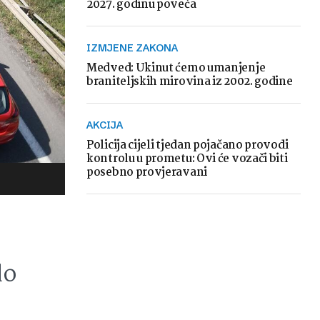
2027. godinu poveća
IZMJENE ZAKONA
Medved: Ukinut ćemo umanjenje
braniteljskih mirovina iz 2002. godine
AKCIJA
Policija cijeli tjedan pojačano provodi
kontrolu u prometu: Ovi će vozači biti
posebno provjeravani
do