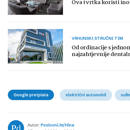
Ova tvrtka koristi ino
VRHUNSKI STRUČNI TIM
Od ordinacije s jedn
najzahtjevnije dental
Google pretplata
električni automobil
sufi
Autor:
Poslovni.hr/Hina