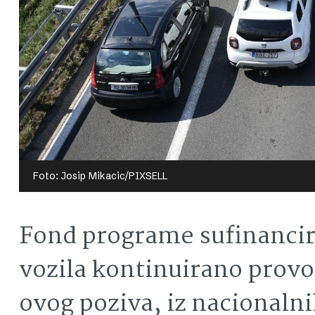
Foto: Josip Mikacic/PIXSELL
Fond programe sufinancir
vozila kontinuirano provod
ovog poziva, iz nacionaln