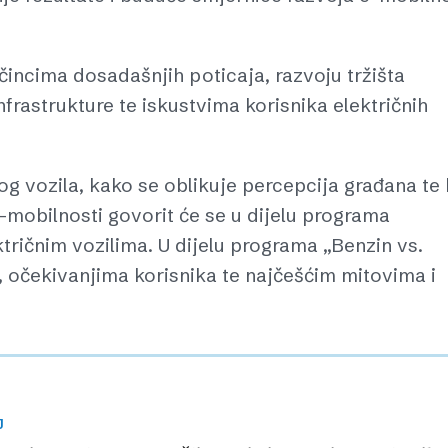
učincima dosadašnjih poticaja, razvoju tržišta
nfrastrukture te iskustvima korisnika električnih
og vozila, kako se oblikuje percepcija građana te 
e-mobilnosti govorit će se u dijelu programa
ičnim vozilima. U dijelu programa „Benzin vs.
e, očekivanjima korisnika te najčešćim mitovima i
J