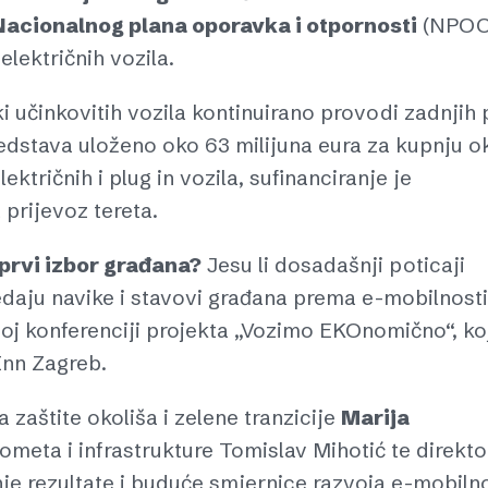
Nacionalnog plana oporavka i otpornosti
(NPOO
lektričnih vozila.
 učinkovitih vozila kontinuirano provodi zadnjih 
redstava uloženo oko 63 milijuna eura za kupnju o
ktričnih i plug in vozila, sufinanciranje je
a prijevoz tereta.
prvi izbor građana?
Jesu li dosadašnji poticaji
ledaju navike i stavovi građana prema e-mobilnosti
šnoj konferenciji projekta „Vozimo EKOnomično“, ko
Inn Zagreb.
 zaštite okoliša i zelene tranzicije
Marija
rometa i infrastrukture Tomislav Mihotić te direkto
je rezultate i buduće smjernice razvoja e-mobilno