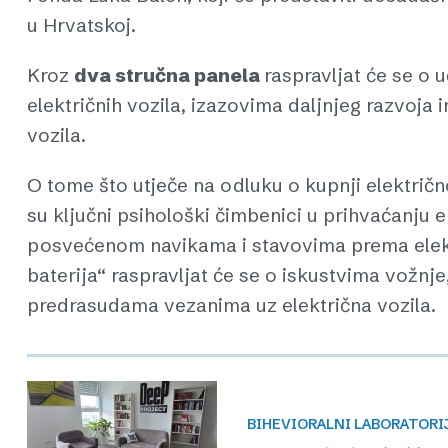
u Hrvatskoj.
Kroz
dva stručna panela
raspravljat će se o 
električnih vozila, izazovima daljnjeg razvoja i
vozila.
O tome što utječe na odluku o kupnji električn
su ključni psihološki čimbenici u prihvaćanju 
posvećenom navikama i stavovima prema elektr
baterija“ raspravljat će se o iskustvima vožnj
predrasudama vezanima uz električna vozila.
BIHEVIORALNI LABORATORI