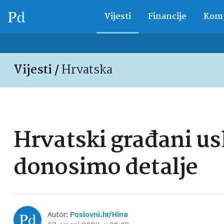
Vijesti
Financije
Komp
Vijesti /
Hrvatska
Hrvatski građani us
donosimo detalje
Autor:
Poslovni.hr/Hina