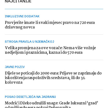
NAJČITANIJE
INKLUZIVNI DODATAK
Provjerite imate li svaki mjesec pravo na 720 eura
državnog novca
STROGA PRAVILA U NJEMAČKOJ
Velika promjena za ove vozače: Nema više vožnje
nedjeljom i praznicima, kazna i do 570 eura
JAVNI POZIV
Dijele se poticaji do 2000 eura: Prijave se zaprimaju do
iskorištenja raspoloživih sredstava, ili do 31.
kolovoza
POSAO DESETLJEĆA NA JADRANU
Modrić i Džeko udružili snage: Grade luksuzni ‘grad’
od milijardu eura pokraj Dubrovnika