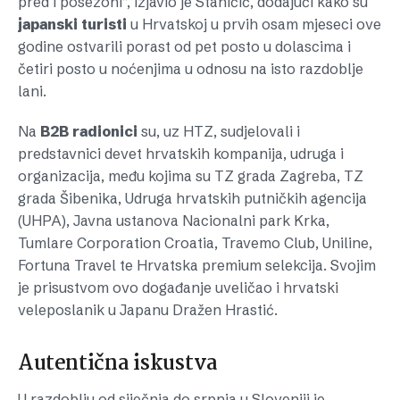
pred i posezoni”, izjavio je Staničić, dodajući kako su
japanski
turisti
u Hrvatskoj u prvih osam mjeseci ove
godine ostvarili porast od pet posto u dolascima i
četiri posto u noćenjima u odnosu na isto razdoblje
lani.
Na
B2B
radionici
su, uz HTZ, sudjelovali i
predstavnici devet hrvatskih kompanija, udruga i
organizacija, među kojima su TZ grada Zagreba, TZ
grada Šibenika, Udruga hrvatskih putničkih agencija
(UHPA), Javna ustanova Nacionalni park Krka,
Tumlare Corporation Croatia, Travemo Club, Uniline,
Fortuna Travel te Hrvatska premium selekcija. Svojim
je prisustvom ovo događanje uveličao i hrvatski
veleposlanik u Japanu Dražen Hrastić.
Autentična iskustva
U razdoblju od siječnja do srpnja u Sloveniji je