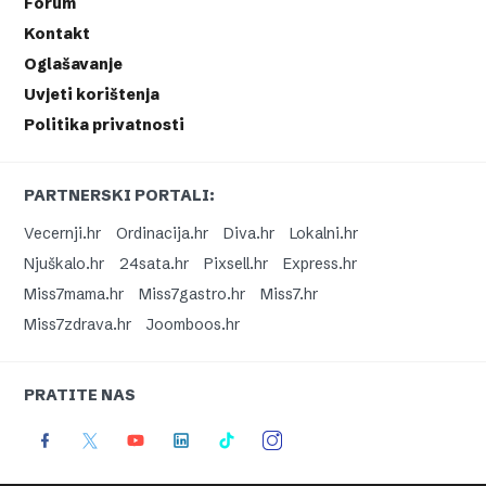
Forum
Kontakt
Oglašavanje
Uvjeti korištenja
Politika privatnosti
PARTNERSKI PORTALI:
Vecernji.hr
Ordinacija.hr
Diva.hr
Lokalni.hr
Njuškalo.hr
24sata.hr
Pixsell.hr
Express.hr
Miss7mama.hr
Miss7gastro.hr
Miss7.hr
Miss7zdrava.hr
Joomboos.hr
PRATITE NAS