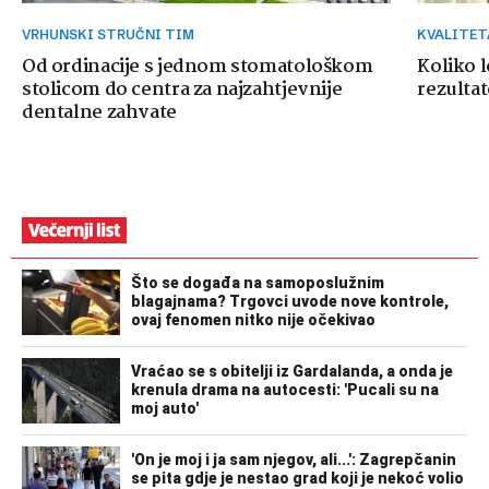
VRHUNSKI STRUČNI TIM
KVALITE
Od ordinacije s jednom stomatološkom
Koliko 
stolicom do centra za najzahtjevnije
rezultat
dentalne zahvate