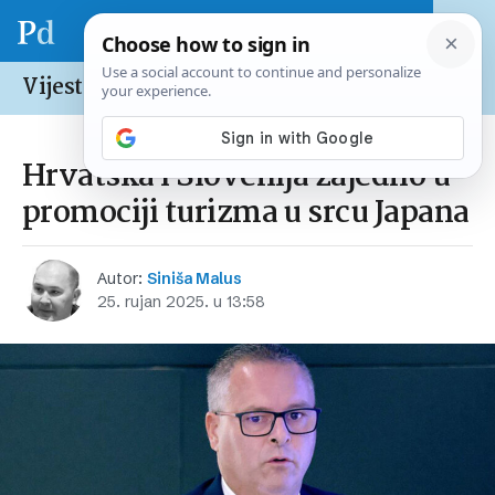
Vijesti /
Hrvatska
Hrvatska i Slovenija zajedno u
promociji turizma u srcu Japana
Autor:
Siniša Malus
25. rujan 2025. u 13:58