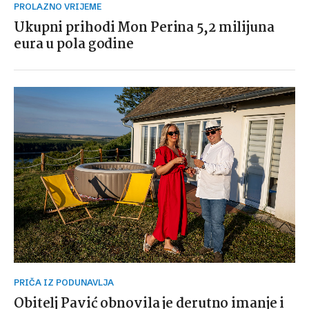
PROLAZNO VRIJEME
Ukupni prihodi Mon Perina 5,2 milijuna
eura u pola godine
PRIČA IZ PODUNAVLJA
Obitelj Pavić obnovila je derutno imanje i