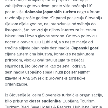
zabilježeno gotovo deset posto više noćenja i 19
posto više
dolazaka
japanskih
turista
nego u istom
razdoblju prošle godine. “Japanci posjećuju Sloveniju
tijekom cijele godine, najintenzivnije od svibnja do
listopada, što potvrđuje njihov interes za izvrsnim
iskustvima i izvan glavne sezone. Gotovo polovicu
noćenja ostvaruju u Ljubljani, a s nešto manje od
trećine slijede planinske destinacije.
Japanski
gosti
cijene autentična iskustva, kontakt s netaknutom
prirodom, visoku kvalitetu usluga te osjećaj
sigurnosti, što Slovenija kao zelena i održiva
destinacija uspješno spaja i nudi posjetiteljima”,
izjavila je Ana Savšek iz Slovenske turističke
organizacije.
Iz Slovenije je, osim Slovenske turističke organizacije,
bilo prisutno
deset
sudionika
: Ljubljana Tourism,
Turizem Bled, Sava Hotels & Resorts, Ljubljana Castle,