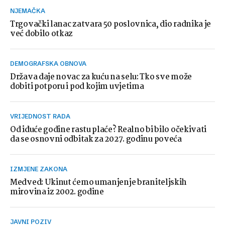
NJEMAČKA
Trgovački lanac zatvara 50 poslovnica, dio radnika je
već dobilo otkaz
DEMOGRAFSKA OBNOVA
Država daje novac za kuću na selu: Tko sve može
dobiti potporu i pod kojim uvjetima
VRIJEDNOST RADA
Od iduće godine rastu plaće? Realno bi bilo očekivati
da se osnovni odbitak za 2027. godinu poveća
IZMJENE ZAKONA
Medved: Ukinut ćemo umanjenje braniteljskih
mirovina iz 2002. godine
JAVNI POZIV