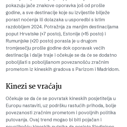
pokazuju jače znakove oporavka još od prošle
godine, a sve destinacije koje su izvijestile bilježe
porast noćenja ili dolazaka u usporedbi s istim
razdobljem 2024. Potražnja za manjim destinacijama
poput Hrvatske (+7 posto), Estonije (+15 posto) i
Rumunjske (+20 posto) porasla je u drugom
tromjesečju prošle godine dok oporavak većih
destinacija i dalje traje i očekuje se da će se dodatno
poboljšati s poboljšanom povezanošću zračnim
prometom iz kineskih gradova s ​​Parizom i Madridom.
Kinezi se vraćaju
Očekuje se da će se povratak kineskih posjetitelja u
Europu nastaviti, uz podršku rastućih prihoda, bolje
povezanosti zračnim prometom i povoljnih politika
putovanja. Ovaj trend mogao bi biti pojačan i
nevoljkošću kineskih putnika da posjete Sjedinjene