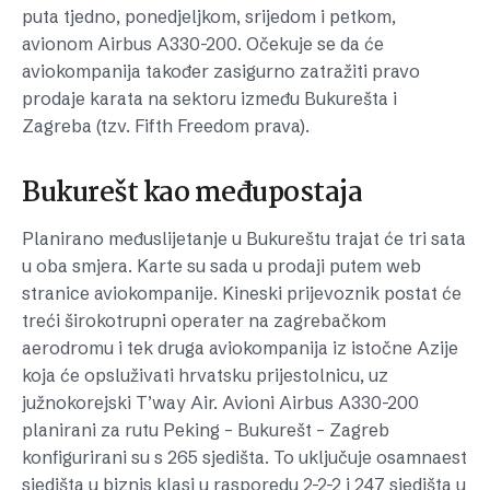
puta tjedno, ponedjeljkom, srijedom i petkom,
avionom Airbus A330-200. Očekuje se da će
aviokompanija također zasigurno zatražiti pravo
prodaje karata na sektoru između Bukurešta i
Zagreba (tzv. Fifth Freedom prava).
Bukurešt kao međupostaja
Planirano međuslijetanje u Bukureštu trajat će tri sata
u oba smjera. Karte su sada u prodaji putem web
stranice aviokompanije. Kineski prijevoznik postat će
treći širokotrupni operater na zagrebačkom
aerodromu i tek druga aviokompanija iz istočne Azije
koja će opsluživati hrvatsku prijestolnicu, uz
južnokorejski T’way Air. Avioni Airbus A330-200
planirani za rutu Peking – Bukurešt – Zagreb
konfigurirani su s 265 sjedišta. To uključuje osamnaest
sjedišta u biznis klasi u rasporedu 2-2-2 i 247 sjedišta u