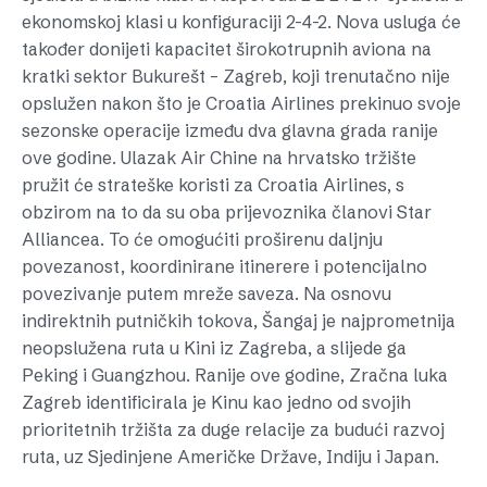
ekonomskoj klasi u konfiguraciji 2-4-2. Nova usluga će
također donijeti kapacitet širokotrupnih aviona na
kratki sektor Bukurešt – Zagreb, koji trenutačno nije
opslužen nakon što je Croatia Airlines prekinuo svoje
sezonske operacije između dva glavna grada ranije
ove godine. Ulazak Air Chine na hrvatsko tržište
pružit će strateške koristi za Croatia Airlines, s
obzirom na to da su oba prijevoznika članovi Star
Alliancea. To će omogućiti proširenu daljnju
povezanost, koordinirane itinerere i potencijalno
povezivanje putem mreže saveza. Na osnovu
indirektnih putničkih tokova, Šangaj je najprometnija
neopslužena ruta u Kini iz Zagreba, a slijede ga
Peking i Guangzhou. Ranije ove godine, Zračna luka
Zagreb identificirala je Kinu kao jedno od svojih
prioritetnih tržišta za duge relacije za budući razvoj
ruta, uz Sjedinjene Američke Države, Indiju i Japan.