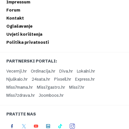
Impressum
Forum
Kontakt
Oglašavanje
Uvjeti korištenja
Politika privatnosti
PARTNERSKI PORTALI:
Vecernji.hr
Ordinacija.hr
Diva.hr
Lokalni.hr
Njuškalo.hr
24sata.hr
Pixsell.hr
Express.hr
Miss7mama.hr
Miss7gastro.hr
Miss7.hr
Miss7zdrava.hr
Joomboos.hr
PRATITE NAS