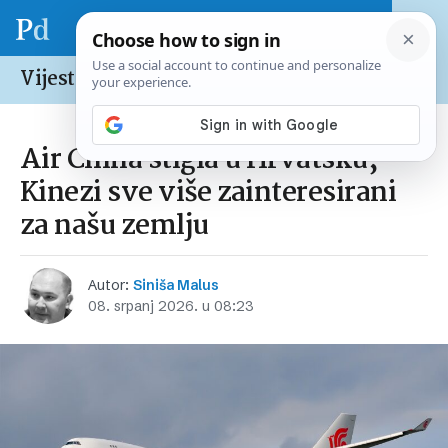
Vijesti /
Hrvatska
Air China stigla u Hrvatsku,
Kinezi sve više zainteresirani
za našu zemlju
Autor:
Siniša Malus
08. srpanj 2026. u 08:23