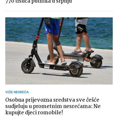
770 tisuća putnika u srpnju
VIŠE NESREĆA
Osobna prijevozna sredstva sve češće
sudjeluju u prometnim nesrećama: Ne
kupujte djeci romobile!