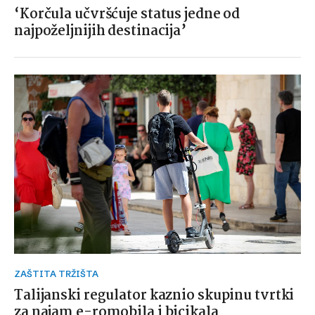
‘Korčula učvršćuje status jedne od
najpoželjnijih destinacija’
ZAŠTITA TRŽIŠTA
Talijanski regulator kaznio skupinu tvrtki
za najam e-romobila i bicikala