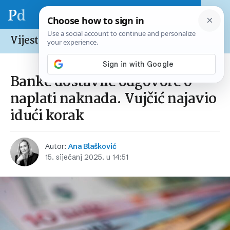
Vijesti /
Hrvatska
Banke dostavile odgovore o
naplati naknada. Vujčić najavio
idući korak
Autor:
Ana Blašković
15. siječanj 2025. u 14:51