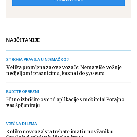
NAJČITANIJE
STROGA PRAVILA U NJEMAČKOJ
Velika promjena za ove vozače: Nema više vožnje
nedjeljom i praznicima, kazna i do 570 eura
BUDITE OPREZNI
Hitno izbrišite ove tri aplikacije s mobitela! Potajno
vas špijuniraju
VJEČNA DILEMA
Koliko novca zaista trebate imati u novčaniku: