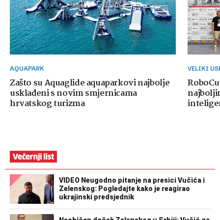
AQUAPARK
VELIKI U
Zašto su Aquaglide aquaparkovi najbolje
RoboCup
usklađeni s novim smjernicama
najbolji
hrvatskog turizma
intelige