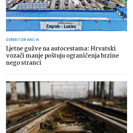
DIREKTOR HAC-A
Ljetne gužve na autocestama: Hrvatski
vozači manje poštuju ograničenja brzine
nego stranci