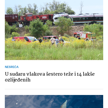
NESREĆA
U sudaru vlakova šestero teže i 14 lakše
ozlijeđenih