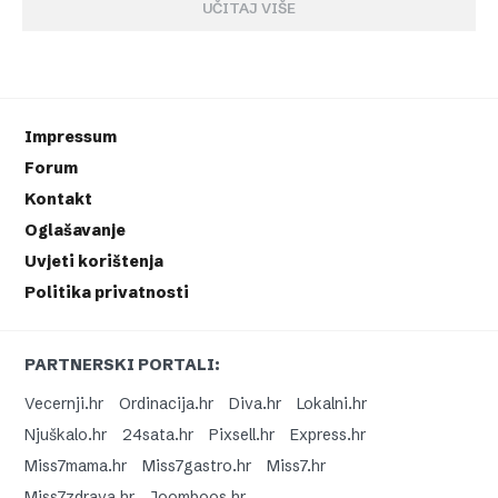
UČITAJ VIŠE
Impressum
Forum
Kontakt
Oglašavanje
Uvjeti korištenja
Politika privatnosti
PARTNERSKI PORTALI:
Vecernji.hr
Ordinacija.hr
Diva.hr
Lokalni.hr
Njuškalo.hr
24sata.hr
Pixsell.hr
Express.hr
Miss7mama.hr
Miss7gastro.hr
Miss7.hr
Miss7zdrava.hr
Joomboos.hr