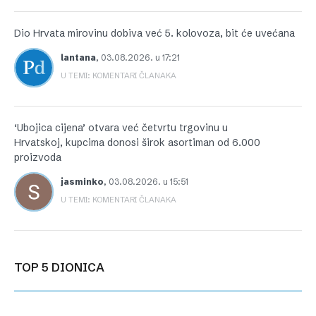
Dio Hrvata mirovinu dobiva već 5. kolovoza, bit će uvećana
lantana
,
03.08.2026. u 17:21
U TEMI: KOMENTARI ČLANAKA
‘Ubojica cijena’ otvara već četvrtu trgovinu u
Hrvatskoj, kupcima donosi širok asortiman od 6.000
proizvoda
jasminko
,
03.08.2026. u 15:51
U TEMI: KOMENTARI ČLANAKA
TOP 5 DIONICA