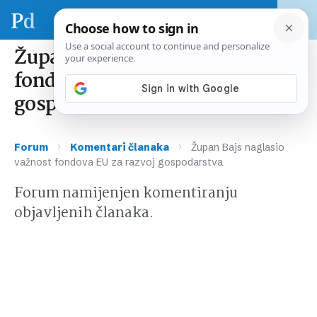
Župan Bajs naglasio važnost
fondova EU za razvoj
gospodarstva
›
›
Forum
Komentari članaka
Župan Bajs naglasio
važnost fondova EU za razvoj gospodarstva
Forum namijenjen komentiranju
objavljenih članaka.