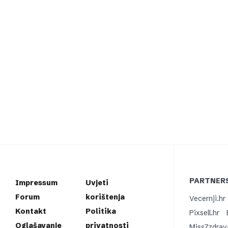
PARTNERS
Impressum
Uvjeti
Forum
korištenja
Vecernji.hr
Kontakt
Politika
Pixsell.hr
Oglašavanje
privatnosti
Miss7zdrav