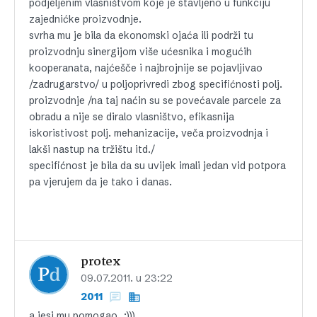
podjeljenim vlasništvom koje je stavljeno u funkciju
zajednićke proizvodnje.
svrha mu je bila da ekonomski ojaća ili podrži tu
proizvodnju sinergijom više ućesnika i mogućih
kooperanata, najćešče i najbrojnije se pojavljivao
/zadrugarstvo/ u poljoprivredi zbog specifićnosti polj.
proizvodnje /na taj naćin su se povećavale parcele za
obradu a nije se diralo vlasništvo, efikasnija
iskoristivost polj. mehanizacije, veča proizvodnja i
lakši nastup na tržištu itd./
specifićnost je bila da su uvijek imali jedan vid potpora
pa vjerujem da je tako i danas.
protex
09.07.2011. u 23:22
2011
a jesi mu pomogao…:)))