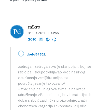
mikro
18.09.2011. u 03:55
2010
,
dodo54321
zadruga i zadrugarstvo je star pojam, koji se
rabio pa i zloupotrebljavao /kod nasilnog
oduzimanja zemljišta seljacima
podruštvljavanje takozvano/
– znaćenje pa i njegova svrha je najkraće
udruživanje više osoba i njihovih materijalnih
dobara zbog zajdnićke proizvodnje, znaći
ekonomska katgorija i ekonomski cilj više