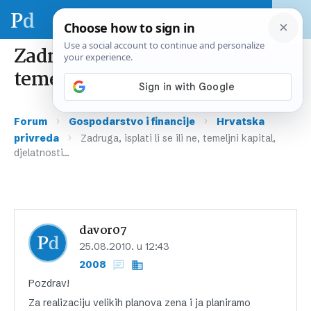
Zadruga, isplati li se ili ne,
temeljni kapital, djelatnosti…
›
›
Forum
Gospodarstvo i financije
Hrvatska
›
privreda
Zadruga, isplati li se ili ne, temeljni kapital,
djelatnosti…
davor07
25.08.2010. u 12:43
2008
Pozdrav!
Za realizaciju velikih planova zena i ja planiramo