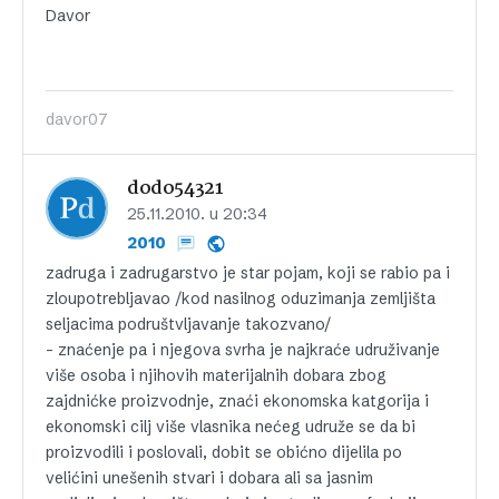
Davor
davor07
dodo54321
25.11.2010. u 20:34
2010
zadruga i zadrugarstvo je star pojam, koji se rabio pa i
zloupotrebljavao /kod nasilnog oduzimanja zemljišta
seljacima podruštvljavanje takozvano/
– znaćenje pa i njegova svrha je najkraće udruživanje
više osoba i njihovih materijalnih dobara zbog
zajdnićke proizvodnje, znaći ekonomska katgorija i
ekonomski cilj više vlasnika nećeg udruže se da bi
proizvodili i poslovali, dobit se obićno dijelila po
velićini unešenih stvari i dobara ali sa jasnim