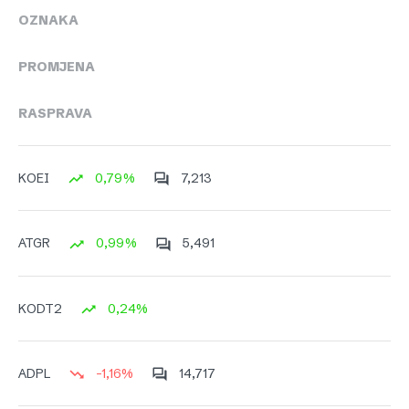
OZNAKA
PROMJENA
RASPRAVA
0,79%
7,213
KOEI
0,99%
5,491
ATGR
0,24%
KODT2
-1,16%
14,717
ADPL