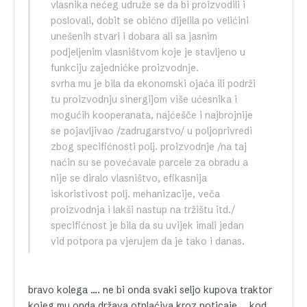
vlasnika nećeg udruže se da bi proizvodili i
poslovali, dobit se obićno dijelila po velićini
unešenih stvari i dobara ali sa jasnim
podjeljenim vlasništvom koje je stavljeno u
funkciju zajednićke proizvodnje.
svrha mu je bila da ekonomski ojaća ili podrži
tu proizvodnju sinergijom više ućesnika i
mogućih kooperanata, najćešče i najbrojnije
se pojavljivao /zadrugarstvo/ u poljoprivredi
zbog specifićnosti polj. proizvodnje /na taj
naćin su se povećavale parcele za obradu a
nije se diralo vlasništvo, efikasnija
iskoristivost polj. mehanizacije, veča
proizvodnja i lakši nastup na tržištu itd./
specifićnost je bila da su uvijek imali jedan
vid potpora pa vjerujem da je tako i danas.
bravo kolega …. ne bi onda svaki seljo kupova traktor
kojeg mu onda država otplaćiva kroz poticaje … kod