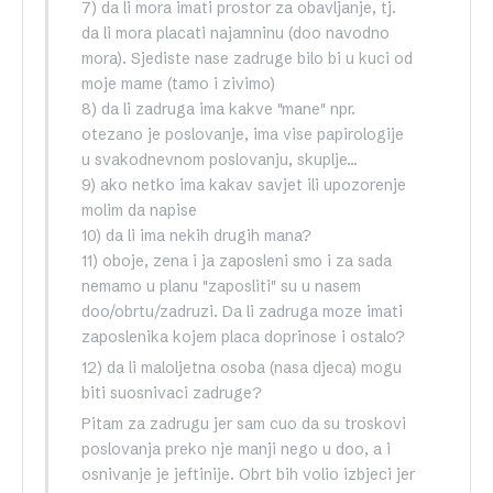
7) da li mora imati prostor za obavljanje, tj.
da li mora placati najamninu (doo navodno
mora). Sjediste nase zadruge bilo bi u kuci od
moje mame (tamo i zivimo)
8) da li zadruga ima kakve "mane" npr.
otezano je poslovanje, ima vise papirologije
u svakodnevnom poslovanju, skuplje…
9) ako netko ima kakav savjet ili upozorenje
molim da napise
10) da li ima nekih drugih mana?
11) oboje, zena i ja zaposleni smo i za sada
nemamo u planu "zaposliti" su u nasem
doo/obrtu/zadruzi. Da li zadruga moze imati
zaposlenika kojem placa doprinose i ostalo?
12) da li maloljetna osoba (nasa djeca) mogu
biti suosnivaci zadruge?
Pitam za zadrugu jer sam cuo da su troskovi
poslovanja preko nje manji nego u doo, a i
osnivanje je jeftinije. Obrt bih volio izbjeci jer