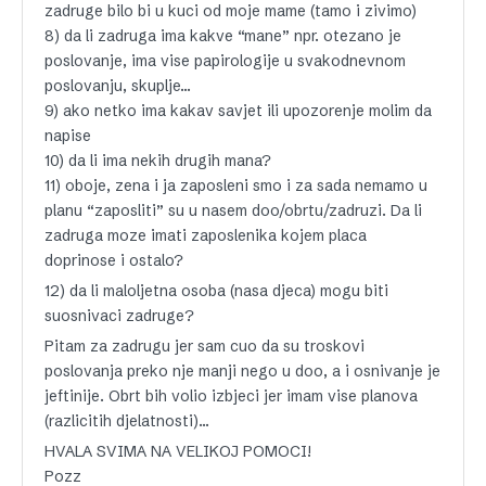
zadruge bilo bi u kuci od moje mame (tamo i zivimo)
8) da li zadruga ima kakve “mane” npr. otezano je
poslovanje, ima vise papirologije u svakodnevnom
poslovanju, skuplje…
9) ako netko ima kakav savjet ili upozorenje molim da
napise
10) da li ima nekih drugih mana?
11) oboje, zena i ja zaposleni smo i za sada nemamo u
planu “zaposliti” su u nasem doo/obrtu/zadruzi. Da li
zadruga moze imati zaposlenika kojem placa
doprinose i ostalo?
12) da li maloljetna osoba (nasa djeca) mogu biti
suosnivaci zadruge?
Pitam za zadrugu jer sam cuo da su troskovi
poslovanja preko nje manji nego u doo, a i osnivanje je
jeftinije. Obrt bih volio izbjeci jer imam vise planova
(razlicitih djelatnosti)…
HVALA SVIMA NA VELIKOJ POMOCI!
Pozz