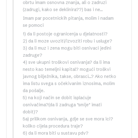
obrtu imam osnovna znanja, ali o zadruzi
(zadrugi, kako se deklinira??) bas i ne…
Imam par pocetnickih pitanja, molim i nadam
se pomoci
1) da li postoje ogranicenja u djelatnosti?
2) da li moze uvoziti/izvoziti robu i usluge?
3) da li muz i zena mogu biti osnivaci jedini
zadruge?
4) sve ukupni troškovi osnivanja? da li ima
nesto kao temeljni kapital? mogući troškvi
javnog bilježnika, takse, obrasci…? Ako netko
ima listu svega s očekivanim iznosima, molim
da pošalje.
5) na koji način se dobit isplaćuje
osnivačima?(da li zadruga "smije" imati
dobit)?
5a) prilikom osnivanja, gdje se sve mora ici?
koliko cijela procedura traje?
6) da li mora biti u sustavu pdv?