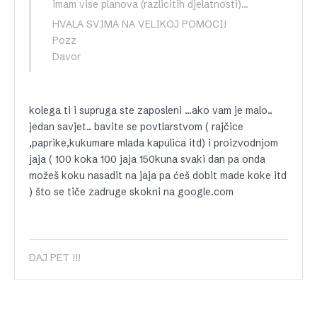
imam vise planova (razlicitih djelatnosti)…
HVALA SVIMA NA VELIKOJ POMOCI!
Pozz
Davor
kolega ti i supruga ste zaposleni …ako vam je malo..
jedan savjet.. bavite se povtlarstvom ( rajčice
,paprike,kukumare mlada kapulica itd) i proizvodnjom
jaja ( 100 koka 100 jaja 150kuna svaki dan pa onda
možeš koku nasadit na jaja pa ćeš dobit made koke itd
) što se tiče zadruge skokni na google.com
DAJ PET !!!