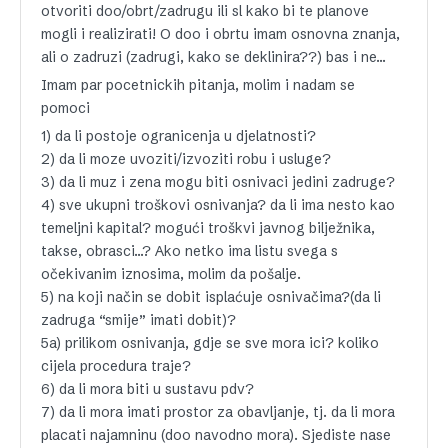
otvoriti doo/obrt/zadrugu ili sl kako bi te planove
mogli i realizirati! O doo i obrtu imam osnovna znanja,
ali o zadruzi (zadrugi, kako se deklinira??) bas i ne…
Imam par pocetnickih pitanja, molim i nadam se
pomoci
1) da li postoje ogranicenja u djelatnosti?
2) da li moze uvoziti/izvoziti robu i usluge?
3) da li muz i zena mogu biti osnivaci jedini zadruge?
4) sve ukupni troškovi osnivanja? da li ima nesto kao
temeljni kapital? mogući troškvi javnog bilježnika,
takse, obrasci…? Ako netko ima listu svega s
očekivanim iznosima, molim da pošalje.
5) na koji način se dobit isplaćuje osnivačima?(da li
zadruga “smije” imati dobit)?
5a) prilikom osnivanja, gdje se sve mora ici? koliko
cijela procedura traje?
6) da li mora biti u sustavu pdv?
7) da li mora imati prostor za obavljanje, tj. da li mora
placati najamninu (doo navodno mora). Sjediste nase