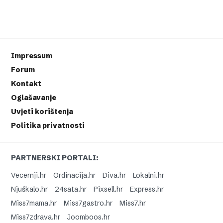
Impressum
Forum
Kontakt
Oglašavanje
Uvjeti korištenja
Politika privatnosti
PARTNERSKI PORTALI:
Vecernji.hr
Ordinacija.hr
Diva.hr
Lokalni.hr
Njuškalo.hr
24sata.hr
Pixsell.hr
Express.hr
Miss7mama.hr
Miss7gastro.hr
Miss7.hr
Miss7zdrava.hr
Joomboos.hr