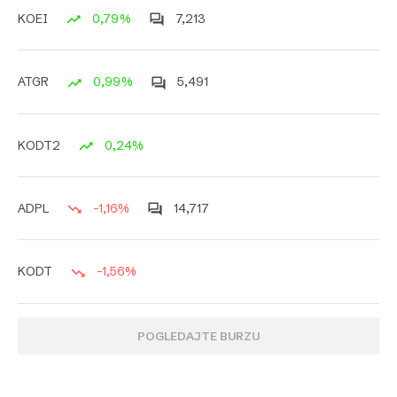
0,79%
7,213
KOEI
0,99%
5,491
ATGR
0,24%
KODT2
-1,16%
14,717
ADPL
-1,56%
KODT
POGLEDAJTE BURZU