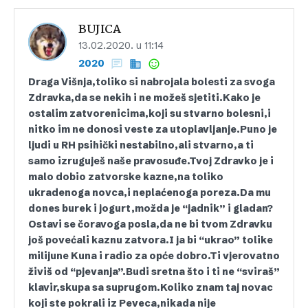
BUJICA
13.02.2020. u 11:14
2020
Draga Višnja,toliko si nabrojala bolesti za svoga
Zdravka,da se nekih i ne možeš sjetiti.Kako je
ostalim zatvorenicima,koji su stvarno bolesni,i
nitko im ne donosi veste za utoplavljanje.Puno je
ljudi u RH psihički nestabilno,ali stvarno,a ti
samo izruguješ naše pravosuđe.Tvoj Zdravko je i
malo dobio zatvorske kazne,na toliko
ukradenoga novca,i neplaćenoga poreza.Da mu
dones burek i jogurt,možda je “jadnik” i gladan?
Ostavi se čoravoga posla,da ne bi tvom Zdravku
još povećali kaznu zatvora.I ja bi “ukrao” tolike
milijune Kuna i radio za opće dobro.Ti vjerovatno
živiš od “pjevanja”.Budi sretna što i ti ne “sviraš”
klavir,skupa sa suprugom.Koliko znam taj novac
koji ste pokrali iz Peveca,nikada nije