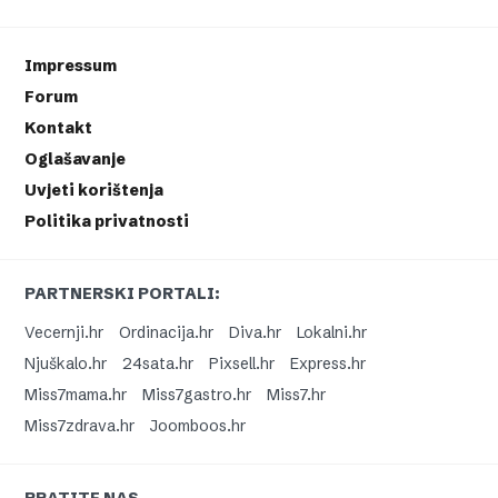
Impressum
Forum
Kontakt
Oglašavanje
Uvjeti korištenja
Politika privatnosti
PARTNERSKI PORTALI:
Vecernji.hr
Ordinacija.hr
Diva.hr
Lokalni.hr
Njuškalo.hr
24sata.hr
Pixsell.hr
Express.hr
Miss7mama.hr
Miss7gastro.hr
Miss7.hr
Miss7zdrava.hr
Joomboos.hr