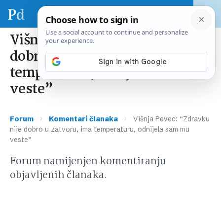
Višnja Pevec: “Zdravku nije
dobro u zatvoru, ima
temperaturu, odnijela sam mu
veste”
›
›
Forum
Komentari članaka
Višnja Pevec: “Zdravku
nije dobro u zatvoru, ima temperaturu, odnijela sam mu
veste”
Forum namijenjen komentiranju
objavljenih članaka.