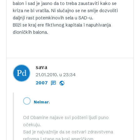
balon i sad je jasno da to treba zaustaviti kako se
kriza ne bi vratila. Ni slučajno se ne smije dozvoliti
daljnji rast potemkinovih sela u SAD-u.
Bliži se kraj ere fiktivnog kapitala i napuhivanja
dioničkih balona.
sava
21.01.2010. u 23:34
2007
,
Neimar
Od Obamine najave svi pošteni ljudi puno
očekuju.
Sad je najvažnije da se ostvari zdravstvena
reforma i stane na kraj američkom