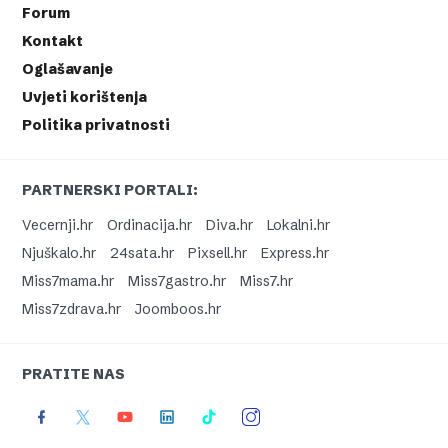
Forum
Kontakt
Oglašavanje
Uvjeti korištenja
Politika privatnosti
PARTNERSKI PORTALI:
Vecernji.hr
Ordinacija.hr
Diva.hr
Lokalni.hr
Njuškalo.hr
24sata.hr
Pixsell.hr
Express.hr
Miss7mama.hr
Miss7gastro.hr
Miss7.hr
Miss7zdrava.hr
Joomboos.hr
PRATITE NAS