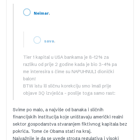
,
Neimar
,
sava
Tier 1 kapital u USA bankama je 8-12% za
razliku od prije 2 godine kada je bio 3-4% pa
me interesira s čime su NAPUHNULI dionički
balon!
BTW istu ili sličnu korekciju smo imali prije
objave 3Q izvješća – poslije toga samo rast:
Svime po malo, a najviše od banaka i sličnih
financijskih institucija koje uništavaju američki realni
sektor gospodarstva stvaranjem fiktivnog kapitala bez
pokrića. Tome će Obama stati na kraj.
Najvažnije je da se uvede stroga regulativa i visoki