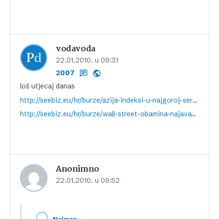
vodavoda
22.01.2010. u 09:31
2007
loš utjecaj danas
http://seebiz.eu/hr/burze/azija-indeksi-u-najgoroj-seriji-u-pola-godine,66527.html
http://seebiz.eu/hr/burze/wall-street-obamina-najava-srusila-indekse-najostrije-u-tri-mjeseca,66524.html
Anonimno
22.01.2010. u 09:52
,