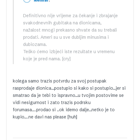
Neimar
Definitivno nije vrijeme za čekanje i zbrajanje
svakodnevnih gubitaka na dionicama,
nažalost mnogi prekasno shvate da su trebali
prodati. Ameri su u sve dubljim minusima i
dubiozama.
Teško ćemo izbjeći iste rezultate u vremenu
koje je pred nama. [cry]
kolega samo trazis potvrdu za svoj postupak
rasprodaje dionica…postupio si kako si postupio…jer si
smatrao da je tebi to ispravno…u tvojim postovime se
vidi nesigurnost i zato trazis podrsku
forumasa….prodao si ..ok idemo dalje…netko je to
kupio….ne davi nas please [huh]