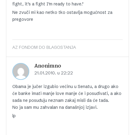
fight, it’s a fight I’m ready to have."
Ne zvuči mi kao netko tko ostavlja mogućnost za
pregovore
AZ FONDOM DO BLAGOSTANJA
Anonimno
21.01.2010. u 22:22
Obama je jučer izgubio većinu u Senatu, a drugo ako
će banke imati manje love manje će i posuđivati, a ako
sada ne posuđuju neznam zakaj misli da će tada.
No ja sam mu zahvalan na današnjoj izjavi.
lp