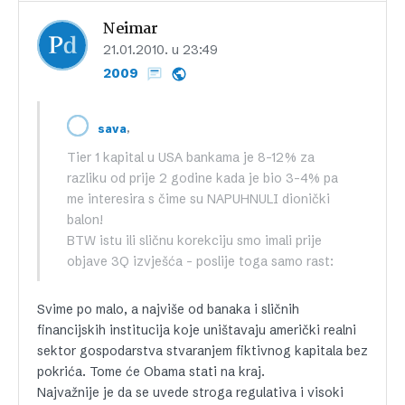
Neimar
21.01.2010. u 23:49
2009
,
sava
Tier 1 kapital u USA bankama je 8-12% za
razliku od prije 2 godine kada je bio 3-4% pa
me interesira s čime su NAPUHNULI dionički
balon!
BTW istu ili sličnu korekciju smo imali prije
objave 3Q izvješća – poslije toga samo rast:
Svime po malo, a najviše od banaka i sličnih
financijskih institucija koje uništavaju američki realni
sektor gospodarstva stvaranjem fiktivnog kapitala bez
pokrića. Tome će Obama stati na kraj.
Najvažnije je da se uvede stroga regulativa i visoki