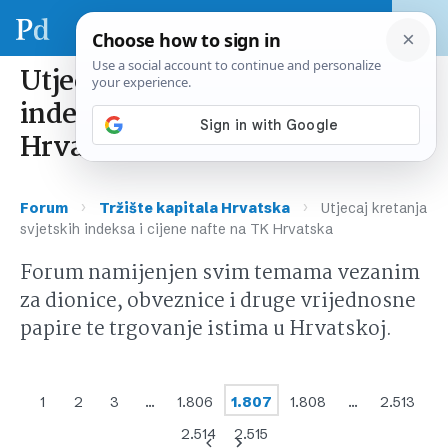
Utjecaj kretanja svjetskih
indeksa i cijene nafte na TK
Hrvatska
›
›
Forum
Tržište kapitala Hrvatska
Utjecaj kretanja
svjetskih indeksa i cijene nafte na TK Hrvatska
Forum namijenjen svim temama vezanim
za dionice, obveznice i druge vrijednosne
papire te trgovanje istima u Hrvatskoj.
1
2
3
…
1.806
1.807
1.808
…
2.513
2.514
2.515