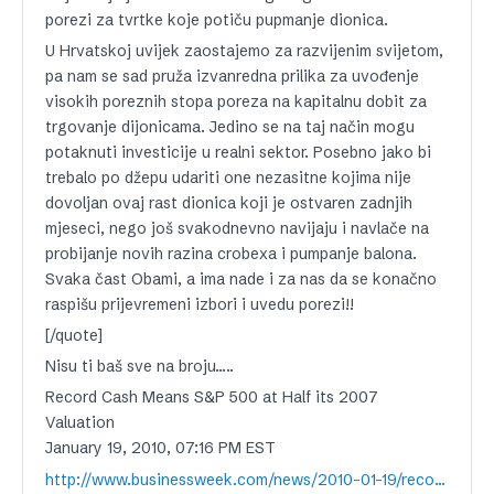
porezi za tvrtke koje potiču pupmanje dionica.
U Hrvatskoj uvijek zaostajemo za razvijenim svijetom,
pa nam se sad pruža izvanredna prilika za uvođenje
visokih poreznih stopa poreza na kapitalnu dobit za
trgovanje dijonicama. Jedino se na taj način mogu
potaknuti investicije u realni sektor. Posebno jako bi
trebalo po džepu udariti one nezasitne kojima nije
dovoljan ovaj rast dionica koji je ostvaren zadnjih
mjeseci, nego još svakodnevno navijaju i navlače na
probijanje novih razina crobexa i pumpanje balona.
Svaka čast Obami, a ima nade i za nas da se konačno
raspišu prijevremeni izbori i uvedu porezi!!
[/quote]
Nisu ti baš sve na broju…..
Record Cash Means S&P 500 at Half its 2007
Valuation
January 19, 2010, 07:16 PM EST
http://www.businessweek.com/news/2010-01-19/record-cash-means-s-p-500-trading-at-half-its-2007-valuation.html