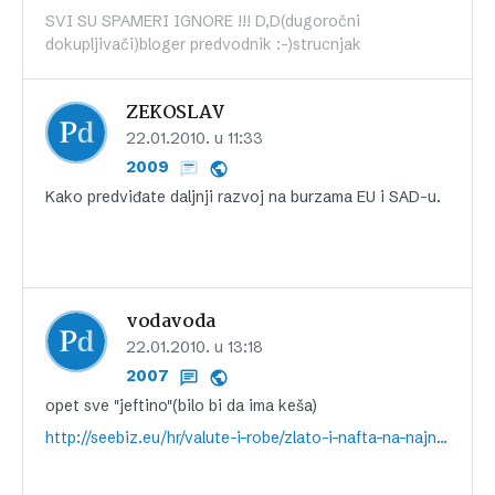
SVI SU SPAMERI IGNORE !!! D,D(dugoročni
dokupljivači)bloger predvodnik :-)strucnjak
ZEKOSLAV
22.01.2010. u 11:33
2009
Kako predviđate daljnji razvoj na burzama EU i SAD-u.
vodavoda
22.01.2010. u 13:18
2007
opet sve "jeftino"(bilo bi da ima keša)
http://seebiz.eu/hr/valute-i-robe/zlato-i-nafta-na-najnizoj-razini-ove-godine,66563.html