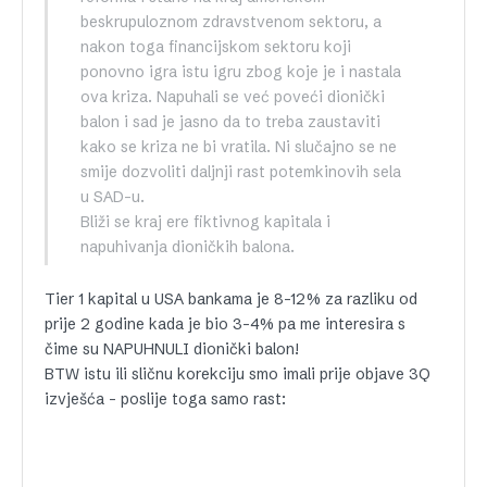
beskrupuloznom zdravstvenom sektoru, a
nakon toga financijskom sektoru koji
ponovno igra istu igru zbog koje je i nastala
ova kriza. Napuhali se već poveći dionički
balon i sad je jasno da to treba zaustaviti
kako se kriza ne bi vratila. Ni slučajno se ne
smije dozvoliti daljnji rast potemkinovih sela
u SAD-u.
Bliži se kraj ere fiktivnog kapitala i
napuhivanja dioničkih balona.
Tier 1 kapital u USA bankama je 8-12% za razliku od
prije 2 godine kada je bio 3-4% pa me interesira s
čime su NAPUHNULI dionički balon!
BTW istu ili sličnu korekciju smo imali prije objave 3Q
izvješća – poslije toga samo rast: