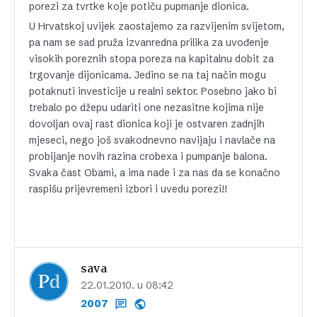
porezi za tvrtke koje potiču pupmanje dionica.
U Hrvatskoj uvijek zaostajemo za razvijenim svijetom,
pa nam se sad pruža izvanredna prilika za uvođenje
visokih poreznih stopa poreza na kapitalnu dobit za
trgovanje dijonicama. Jedino se na taj način mogu
potaknuti investicije u realni sektor. Posebno jako bi
trebalo po džepu udariti one nezasitne kojima nije
dovoljan ovaj rast dionica koji je ostvaren zadnjih
mjeseci, nego još svakodnevno navijaju i navlače na
probijanje novih razina crobexa i pumpanje balona.
Svaka čast Obami, a ima nade i za nas da se konačno
raspišu prijevremeni izbori i uvedu porezi!!
sava
22.01.2010. u 08:42
2007