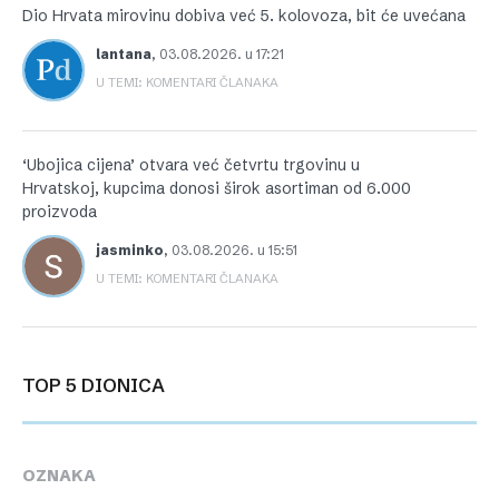
Dio Hrvata mirovinu dobiva već 5. kolovoza, bit će uvećana
lantana
,
03.08.2026. u 17:21
U TEMI: KOMENTARI ČLANAKA
‘Ubojica cijena’ otvara već četvrtu trgovinu u
Hrvatskoj, kupcima donosi širok asortiman od 6.000
proizvoda
jasminko
,
03.08.2026. u 15:51
U TEMI: KOMENTARI ČLANAKA
TOP 5 DIONICA
OZNAKA