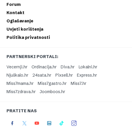
Forum
Kontakt
Oglašavanje
Uvjeti korištenja
Politika privatnosti
PARTNERSKI PORTALI:
Vecernji.hr
Ordinacija.hr
Diva.hr
Lokalni.hr
Njuškalo.hr
24sata.hr
Pixsell.hr
Express.hr
Miss7mama.hr
Miss7gastro.hr
Miss7.hr
Miss7zdrava.hr
Joomboos.hr
PRATITE NAS