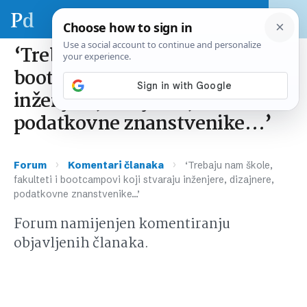
‘Trebaju nam škole, fakulteti i
bootcampovi koji stvaraju
inženjere, dizajnere,
podatkovne znanstvenike…’
›
›
Forum
Komentari članaka
‘Trebaju nam škole,
fakulteti i bootcampovi koji stvaraju inženjere, dizajnere,
podatkovne znanstvenike…’
Forum namijenjen komentiranju
objavljenih članaka.