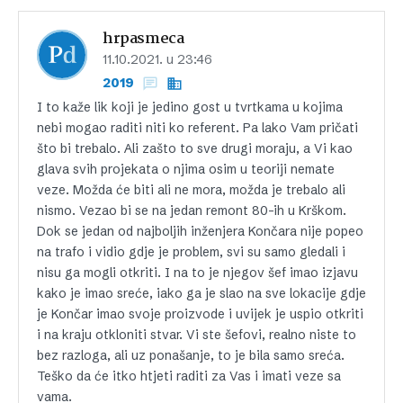
hrpasmeca
11.10.2021. u 23:46
2019
I to kaže lik koji je jedino gost u tvrtkama u kojima
nebi mogao raditi niti ko referent. Pa lako Vam pričati
što bi trebalo. Ali zašto to sve drugi moraju, a Vi kao
glava svih projekata o njima osim u teoriji nemate
veze. Možda će biti ali ne mora, možda je trebalo ali
nismo. Vezao bi se na jedan remont 80-ih u Krškom.
Dok se jedan od najboljih inženjera Končara nije popeo
na trafo i vidio gdje je problem, svi su samo gledali i
nisu ga mogli otkriti. I na to je njegov šef imao izjavu
kako je imao sreće, iako ga je slao na sve lokacije gdje
je Končar imao svoje proizvode i uvijek je uspio otkriti
i na kraju otkloniti stvar. Vi ste šefovi, realno niste to
bez razloga, ali uz ponašanje, to je bila samo sreća.
Teško da će itko htjeti raditi za Vas i imati veze sa
vama.