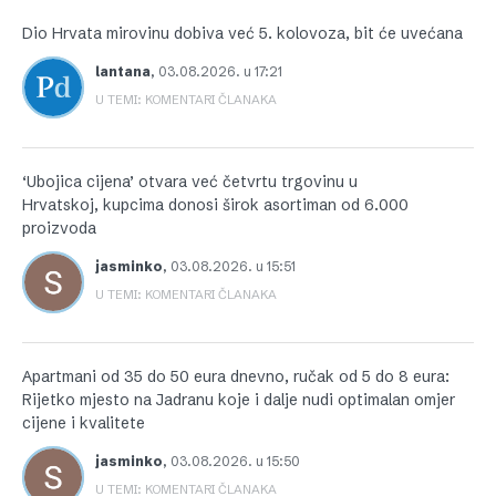
Dio Hrvata mirovinu dobiva već 5. kolovoza, bit će uvećana
lantana
,
03.08.2026. u 17:21
U TEMI: KOMENTARI ČLANAKA
‘Ubojica cijena’ otvara već četvrtu trgovinu u
Hrvatskoj, kupcima donosi širok asortiman od 6.000
proizvoda
jasminko
,
03.08.2026. u 15:51
U TEMI: KOMENTARI ČLANAKA
Apartmani od 35 do 50 eura dnevno, ručak od 5 do 8 eura:
Rijetko mjesto na Jadranu koje i dalje nudi optimalan omjer
cijene i kvalitete
jasminko
,
03.08.2026. u 15:50
U TEMI: KOMENTARI ČLANAKA