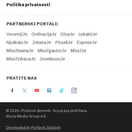
Politika privatnosti
PARTNERSKI PORTALI:
Vecernji.hr
Ordinacija.hr
Diva.hr
Lokalni.hr
Njuškalo.hr
24sata.hr
Pixsell.hr
Express.hr
Miss7mama.hr
Miss7gastro.hr
Miss7.hr
Miss7zdrava.hr
Joomboos.hr
PRATITE NAS
© 2026. Poslovni dnevnik. Sva prava pridržana.
Styria Media Group AG
Developed by Porilook Solution