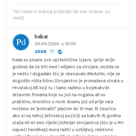
Tko nema ni jednog prijatelja ide kao stranac po
zemlji.
bakar
09.04.2009. u 19:09
2008
Kada su pisane ove optimistične izjave, (prije dvije
godine) da će biti med i mlijeko za strojare, možda se
je nešto i događalo što je obećavalo.Međutim, nije se
dogodilo ništa bitno.Strojarstvo je promašena struka u
Hrvatskoj.Mi koji tu i tamo radimo u kojekakvim
državnim firmama koje su još na nogama ali su
praltično, kronično u nock downu još od prije rata
možemo se "pohvaliti" plaćom do 10 max 15 tisućica
ako si na nekoj šefovskoj poziciji sa kakvih 15 godina
staža.Ali mi smo rijetki.Inženjer strojarstva (što je u RH
najveći hendikep) mora raditi u ozbiljnoj, relativno