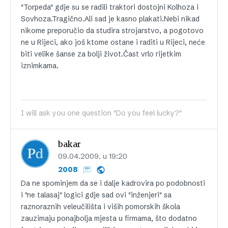
"Torpeda" gdje su se radili traktori dostojni Kolhoza i
Sovhoza.Tragično.Ali sad je kasno plakati.Nebi nikad
nikome preporučio da studira strojarstvo, a pogotovo
ne u Rijeci, ako još ktome ostane i raditi u Rijeci, neće
biti velike šanse za bolji život.Čast vrlo rijetkim
iznimkama.
I will ask you one question "Do you feel lucky?"
bakar
09.04.2009. u 19:20
2008
Da ne spominjem da se i dalje kadrovira po podobnosti
i "ne talasaj" logici gdje sad ovi "inženjeri" sa
raznoraznih veleučilišta i viših pomorskih škola
zauzimaju ponajbolja mjesta u firmama, što dodatno