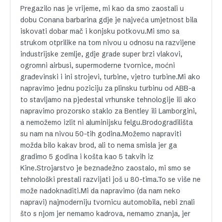
Pregazilo nas je vrijeme, mi kao da smo zaostali u
dobu Conana barbarina gdje je najveća umjetnost bila
iskovati dobar mač i konjsku potkovu.Mi smo sa
strukom otprilike na tom nivou u odnosu na razvijene
industrijske zemlje, gdje grade super brzi vlakovi,
ogromni airbusi, supermoderne tvornice, moćni
građevinski i ini strojevi, turbine, vjetro turbine.Mi ako
napravimo jednu poziciju za plinsku turbinu od ABB-a
to stavljamo na pjedestal vrhunske tehnologije ili ako
napravimo prozorsko staklo za Bentley ili Lamborgini,
a nemožemo izlit ni aluminijsku felgu.Brodogradilišta
su nam na nivou 50-tih godina.Možemo napraviti
možda bilo kakav brod, ali to nema smisla jer ga
gradimo 5 godina i košta kao 5 takvih iz
Kine.Strojarstvo je beznadežno zaostalo, mi smo se
tehnološki prestali razvijati još u 80-tima.To se više ne
može nadoknaditi.Mi da napravimo (da nam neko
napravi) najmoderniju tvornicu automobila, nebi znali
što s njom jer nemamo kadrova, nemamo znanja, jer