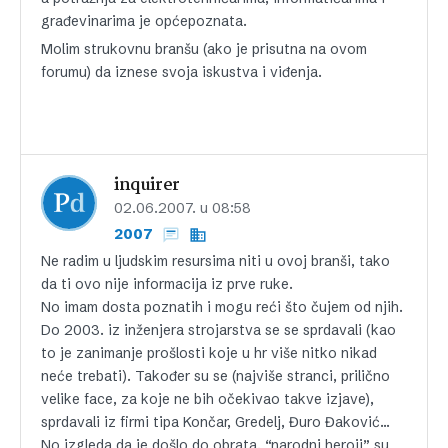
građevinarima je općepoznata.
Molim strukovnu branšu (ako je prisutna na ovom
forumu) da iznese svoja iskustva i viđenja.
inquirer
02.06.2007. u 08:58
2007
Ne radim u ljudskim resursima niti u ovoj branši, tako
da ti ovo nije informacija iz prve ruke.
No imam dosta poznatih i mogu reći što čujem od njih.
Do 2003. iz inženjera strojarstva se se sprdavali (kao
to je zanimanje prošlosti koje u hr više nitko nikad
neće trebati). Također su se (najviše stranci, prilično
velike face, za koje ne bih očekivao takve izjave),
sprdavali iz firmi tipa Končar, Gredelj, Đuro Đaković…
No izgleda da je došlo do obrata, “narodni heroji” su