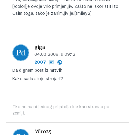
[/color]je ovdje vrlo primjenljiv. Zašto ne iskoristiti to.
Osim toga, tako je zanimljivije![smiley2]
giga
04.03.2009. u 09:12
2007
Da dignem post iz mrtvih.
Kako sada stoje strojari?
Tko nema ni jednog prijatelja ide kao stranac po
zemlji.
Miro25