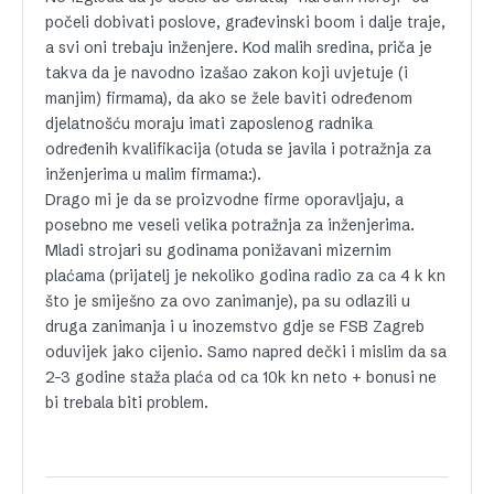
počeli dobivati poslove, građevinski boom i dalje traje,
a svi oni trebaju inženjere. Kod malih sredina, priča je
takva da je navodno izašao zakon koji uvjetuje (i
manjim) firmama), da ako se žele baviti određenom
djelatnošću moraju imati zaposlenog radnika
određenih kvalifikacija (otuda se javila i potražnja za
inženjerima u malim firmama:).
Drago mi je da se proizvodne firme oporavljaju, a
posebno me veseli velika potražnja za inženjerima.
Mladi strojari su godinama ponižavani mizernim
plaćama (prijatelj je nekoliko godina radio za ca 4 k kn
što je smiješno za ovo zanimanje), pa su odlazili u
druga zanimanja i u inozemstvo gdje se FSB Zagreb
oduvijek jako cijenio. Samo napred dečki i mislim da sa
2-3 godine staža plaća od ca 10k kn neto + bonusi ne
bi trebala biti problem.