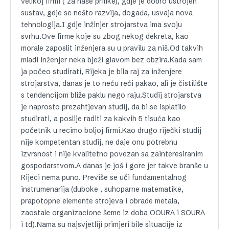
velikoj firmi ( za naše prilike), gdje je dobro ustrojen
sustav, gdje se nešto razvija, događa, usvaja nova
tehnologija.I gdje inžinjer strojarstva ima svoju
svrhu.Ove firme koje su zbog nekog dekreta, kao
morale zaposlit inženjera su u pravilu za niš.Od takvih
mladi inženjer neka bježi glavom bez obzira.Kada sam
ja počeo studirati, Rijeka je bila raj za inženjere
strojarstva, danas je to neću reći pakao, ali je čistilište
s tendencijom bliže paklu nego raju.Studij strojarstva
je naprosto prezahtjevan studij, da bi se isplatilo
studirati, a poslije raditi za kakvih 5 tisuća kao
početnik u recimo boljoj firmi.Kao drugo riječki studij
nije kompetentan studij, ne daje onu potrebnu
izvrsnost i nije kvalitetno povezan sa zainteresiranim
gospodarstvom.A danas je još i gore jer takve branše u
Rijeci nema puno. Previše se uči fundamentalnog
instrumenarija (duboke , suhoparne matematike,
prapotopne elemente strojeva i obrade metala,
zaostale organizacione šeme iz doba OOURA i SOURA
i td).Nama su najsvjetliji primjeri bile situacije iz