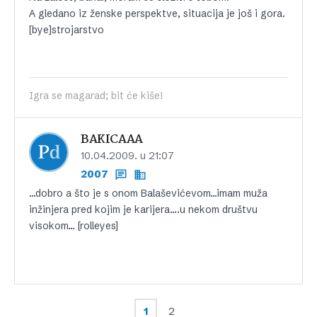
A gledano iz ženske perspektve, situacija je još i gora.
[bye]strojarstvo
Igra se magarad; bit će kiše!
BAKICAAA
10.04.2009. u 21:07
2007
…dobro a što je s onom Balaševićevom…imam muža
inžinjera pred kojim je karijera….u nekom društvu
visokom… [rolleyes]
1
2