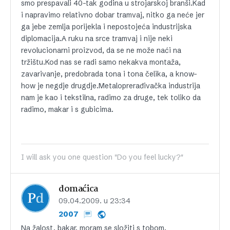
smo prespavali 40-tak godina u strojarskoj branši.Kad
i napravimo relativno dobar tramvaj, nitko ga neće jer
ga jebe zemlja porijekla i nepostojeća industrijska
diplomacija.A ruku na srce tramvaj i nije neki
revolucionarni proizvod, da se ne može naći na
tržištu.Kod nas se radi samo nekakva montaža,
zavarivanje, predobrada tona i tona čelika, a know-
how je negdje drugdje.Metaloprerađivačka industrija
nam je kao i tekstilna, radimo za druge, tek toliko da
radimo, makar i s gubicima.
I will ask you one question "Do you feel lucky?"
domaćica
09.04.2009. u 23:34
2007
Na žalost, bakar, moram se složiti s tobom.