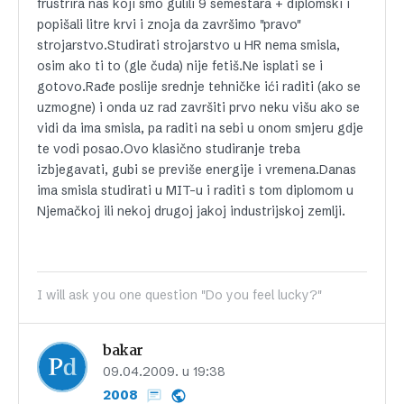
frustrira nas koji smo gulili 9 semestara + diplomski i
popišali litre krvi i znoja da završimo "pravo"
strojarstvo.Studirati strojarstvo u HR nema smisla,
osim ako ti to (gle čuda) nije fetiš.Ne isplati se i
gotovo.Rađe poslije srednje tehničke ići raditi (ako se
uzmogne) i onda uz rad završiti prvo neku višu ako se
vidi da ima smisla, pa raditi na sebi u onom smjeru gdje
te vodi posao.Ovo klasično studiranje treba
izbjegavati, gubi se previše energije i vremena.Danas
ima smisla studirati u MIT-u i raditi s tom diplomom u
Njemačkoj ili nekoj drugoj jakoj industrijskoj zemlji.
I will ask you one question "Do you feel lucky?"
bakar
09.04.2009. u 19:38
2008