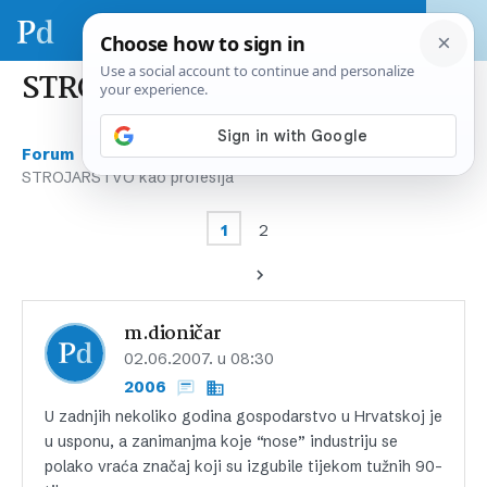
STROJARSTVO kao profesija
›
›
›
Forum
Razno
Posao – ponuda/potražnja
STROJARSTVO kao profesija
1
2
m.dioničar
02.06.2007. u 08:30
2006
U zadnjih nekoliko godina gospodarstvo u Hrvatskoj je
u usponu, a zanimanjma koje “nose” industriju se
polako vraća značaj koji su izgubile tijekom tužnih 90-