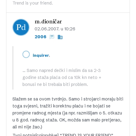
Trend is your friend.
m.dioničar
02.06.2007. u 10:26
2006
,
inquirer
… Samo napred dečki i mislim da sa 2-3
godine staža plaća od ca 10k kn neto +
bonusi ne bi trebala biti problem.
Slažem se sa ovom tvrdnjo. Samo i strojarci moraju biti
toga svjesni, tražiti korektnu plaću i ne bojati se
promjene radnog mjesta (ja npr. razmišljam o 5. otkazu
u 8 god. radnog staža. OK, možda sam malo pretjerao,
ali mi nije žao.)
Tvoj potpis[color=blue] “TREND IS YOUR FRIEND”