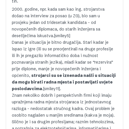
tih.
2000. godine, npr. kada sam kao ing. strojarstva
došao na interview za posao (u ZG), bio sam u
prosjeku jedan od tridesetak kandidata – od
novopečenih diplomaca, do starih inženjera sa
desetlječima iskustva.[smiley5]
Danas je situacija je bitno drugačija. Stari kadar je
ispao iz igre (ili su se preorjentirali na druge profesije
ili ih je pregazilo informatičko doba i nužnost
poznavanja stranih jezika), mladi kadar se “rezervira”
prije diplome, manje je novopečenih inženjera i
općenito,
strojarci su se iznenada našli u situaciji
da mogu birati radna mjesta i postavljati uvjete
poslodavcima
.[smiley11].
Znam nekoliko dobrih i perspektivnih firmi koji imaju
upražnjena radna mjesta strojaraca iz jednostavnog
razloga – nedostatak stručnog kadra. Ovaj problem je
osobito naglašen u manjim sredinama (kakva je moja).
Slično je i sa drugim profesijama; raznim tehnolozima,
a potražnja za elektrotehničarima, informatičarima i