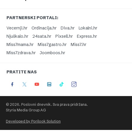
PARTNERSKI PORTALI:
Vecernji.hr
Ordinacija.hr
Diva.hr
Lokalni.hr
Njuškalo.hr
24sata.hr
Pixsell.hr
Express.hr
Miss7mama.hr
Miss7gastro.hr
Miss7.hr
Miss7zdrava.hr
Joomboos.hr
PRATITE NAS
© 2026. Poslovni dnevnik. Sva prava pridržana.
Styria Media Group AG
Developed by Porilook Solution