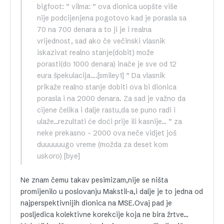
bigfoot: ” vilma: ” ova dionica uopšte više
nije podcijenjena pogotovo kad je porasla sa
70 na 700 denara a to ji je i realna
vrijednost, sad ako če večinski vlasnik
iskazivat realno stanje(dobit) može
porasti(do 1000 denara) inače je sve od 12
eura špekulacija….[smiley1] ” Da vlasnik
prikaže realno stanje dobiti ova bi dionica
porasla i na 2000 denara. Za sad je važno da
cijene čelika i dalje rastu,da se puno radi i
ulaže…rezultati će doći prije ili kasnije… ” za
neke prekasno – 2000 ova neče vidjet još
duuuuuugo vreme (možda za deset kom
uskoro) [bye]
Ne znam čemu takav pesimizam,nije se ništa
promijenilo u poslovanju Makstil-a,i dalje je to jedna od
najperspektivnijih dionica na MSE.Ovaj pad je
posljedica kolektivne korekcije koja ne bira žrtve…