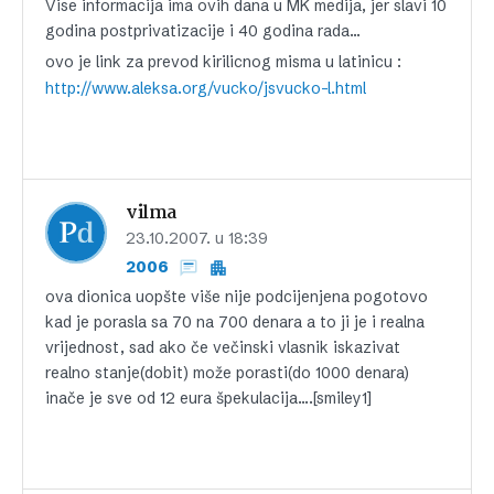
Vise informacija ima ovih dana u MK medija, jer slavi 10
godina postprivatizacije i 40 godina rada…
ovo je link za prevod kirilicnog misma u latinicu :
http://www.aleksa.org/vucko/jsvucko-l.html
vilma
23.10.2007. u 18:39
2006
ova dionica uopšte više nije podcijenjena pogotovo
kad je porasla sa 70 na 700 denara a to ji je i realna
vrijednost, sad ako če večinski vlasnik iskazivat
realno stanje(dobit) može porasti(do 1000 denara)
inače je sve od 12 eura špekulacija….[smiley1]