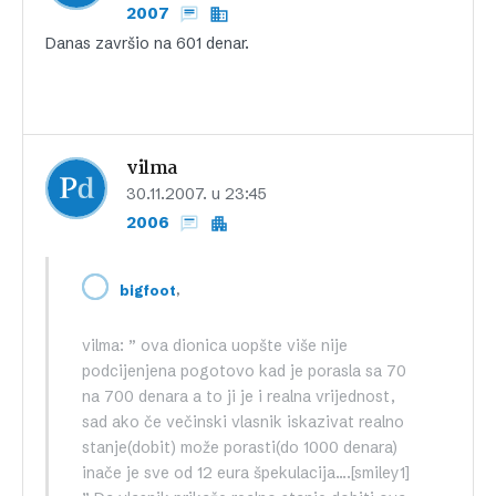
2007
Danas završio na 601 denar.
vilma
30.11.2007. u 23:45
2006
,
bigfoot
vilma: ” ova dionica uopšte više nije
podcijenjena pogotovo kad je porasla sa 70
na 700 denara a to ji je i realna vrijednost,
sad ako če večinski vlasnik iskazivat realno
stanje(dobit) može porasti(do 1000 denara)
inače je sve od 12 eura špekulacija….[smiley1]