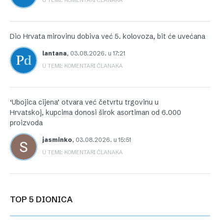
Dio Hrvata mirovinu dobiva već 5. kolovoza, bit će uvećana
lantana
,
03.08.2026. u 17:21
U TEMI: KOMENTARI ČLANAKA
‘Ubojica cijena’ otvara već četvrtu trgovinu u
Hrvatskoj, kupcima donosi širok asortiman od 6.000
proizvoda
jasminko
,
03.08.2026. u 15:51
U TEMI: KOMENTARI ČLANAKA
TOP 5 DIONICA