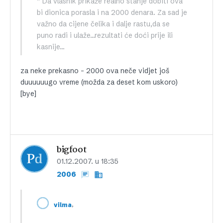
” Da vlasnik prikaže realno stanje dobiti ova
bi dionica porasla i na 2000 denara. Za sad je
važno da cijene čelika i dalje rastu,da se
puno radi i ulaže…rezultati će doći prije ili
kasnije…
za neke prekasno – 2000 ova neče vidjet još
duuuuuugo vreme (možda za deset kom uskoro)
[bye]
bigfoot
01.12.2007. u 18:35
2006
,
vilma