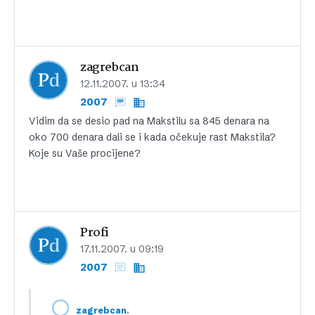
zagrebcan
12.11.2007. u 13:34
2007
Vidim da se desio pad na Makstilu sa 845 denara na
oko 700 denara dali se i kada očekuje rast Makstila?
Koje su Vaše procijene?
Profi
17.11.2007. u 09:19
2007
,
zagrebcan