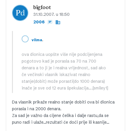
bigfoot
31.10.2007. u 18:50
2006
,
vilma
ova dionica uopšte više nije podcijenjena
pogotovo kad je porasla sa 70 na 700
denara a to ji je i realna vrijednost, sad ako
če večinski vlasnik iskazivat realno
stanje(dobit) može porasti(do 1000 denara)
inače je sve od 12 eura špekulacija….[smiley1]
Da vlasnik prikaže realno stanje dobiti ova bi dionica
porasla i na 2000 denara.
Za sad je važno da cijene čelika i dalje rastu,da se
puno radi i ulaže…rezultati će doći prije ili kasnije…