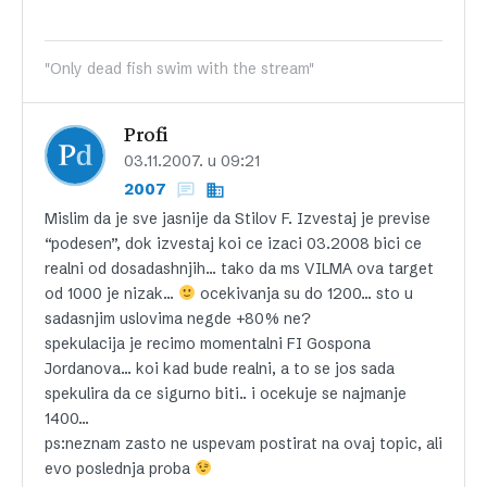
"Only dead fish swim with the stream"
Profi
03.11.2007. u 09:21
2007
Mislim da je sve jasnije da Stilov F. Izvestaj je previse
“podesen”, dok izvestaj koi ce izaci 03.2008 bici ce
realni od dosadashnjih… tako da ms VILMA ova target
od 1000 je nizak…
ocekivanja su do 1200… sto u
sadasnjim uslovima negde +80% ne?
spekulacija je recimo momentalni FI Gospona
Jordanova… koi kad bude realni, a to se jos sada
spekulira da ce sigurno biti.. i ocekuje se najmanje
1400…
ps:neznam zasto ne uspevam postirat na ovaj topic, ali
evo poslednja proba