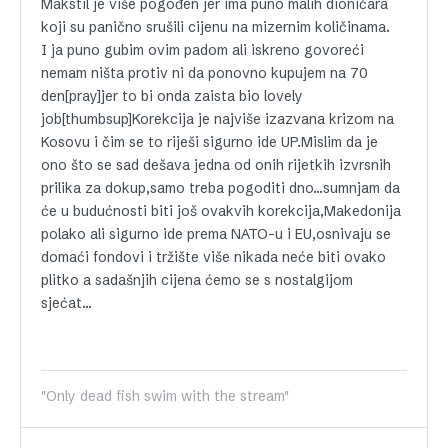
Makstil je više pogođen jer ima puno malih dioničara
koji su panično srušili cijenu na mizernim količinama.
I ja puno gubim ovim padom ali iskreno govoreći
nemam ništa protiv ni da ponovno kupujem na 70
den[pray]jer to bi onda zaista bio lovely
job[thumbsup]Korekcija je najviše izazvana krizom na
Kosovu i čim se to riješi sigurno ide UP.Mislim da je
ono što se sad dešava jedna od onih rijetkih izvrsnih
prilika za dokup,samo treba pogoditi dno…sumnjam da
će u budućnosti biti još ovakvih korekcija,Makedonija
polako ali sigurno ide prema NATO-u i EU,osnivaju se
domaći fondovi i tržište više nikada neće biti ovako
plitko a sadašnjih cijena ćemo se s nostalgijom
sjećat…
"Only dead fish swim with the stream"