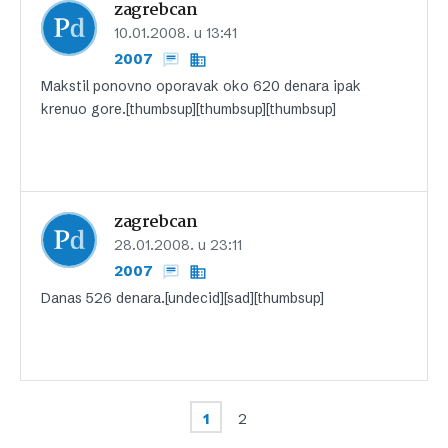
zagrebcan
10.01.2008. u 13:41
2007
Makstil ponovno oporavak oko 620 denara ipak
krenuo gore.[thumbsup][thumbsup][thumbsup]
zagrebcan
28.01.2008. u 23:11
2007
Danas 526 denara.[undecid][sad][thumbsup]
1
2