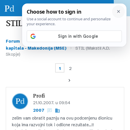
STIL (Makstil A.D. Skopje)
›
›
Forum
Tržište kapitala – regija & svijet
Tržišta
›
kapitala – Makedonija (MSE)
STIL (Makstil A.D.
Skopje)
1
2
Profi
21.10.2007. u 09:54
2007
zelim vam obratit paznju na ovu podcenjenu dionicu
koja ima razvojni tok i odlicne rezultate…!!