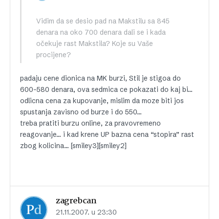
Vidim da se desio pad na Makstilu sa 845
denara na oko 700 denara dali se i kada
očekuje rast Makstila? Koje su Vaše
procijene?
padaju cene dionica na MK burzi, Stil je stigoa do
600-580 denara, ova sedmica ce pokazati do kaj bi…
odlicna cena za kupovanje, mislim da moze biti jos
spustanja zavisno od burze i do 550…
treba pratiti burzu online, za pravovremeno
reagovanje… i kad krene UP bazna cena “stopira” rast
zbog kolicina… [smiley3][smiley2]
zagrebcan
21.11.2007. u 23:30